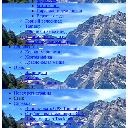
Sightseeing
Бот и каноэ
Параплан и дельтаплан
Верховая езда
Горный велосипед
Transalp
Гоночный велосипед
Пешеходный туризм
Велосипедные маршруты
Сообщество
Короли маршрута
Желтая майка
Красно-белая майка
О нас
Наши цели
Контакт
Выходные данные
Новая регистрация
Язык
Справка
Использовать GPS-Tour.info
Опубликовать маршруты GPS
Информация о Trackrank
Опубликовать маршруты GPS