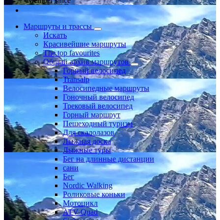
Member since
Маршруты и трассы
Искать
Красивейшие маршруты
The top favourites
Общий архив маршрутов
Горный велосипед
Transalp
Велосипедные маршруты
Гоночный велосипед
Трековый велосипед
Горный маршрут
Пешеходный туризм
Для скалолазов
Лыжная доска
Лыжные туры
Бег на длинные дистанции
сани
Бег
Nordic Walking
Роликовые коньки
Мотоцикл
ATV-Quad