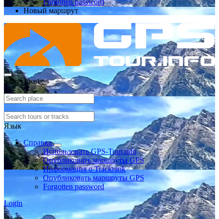
Forgotten password
Новый маршрут
Select location
Язык
Справка
Использовать GPS-Tour.info
Опубликовать маршруты GPS
Информация о Trackrank
Опубликовать маршруты GPS
Forgotten password
Login