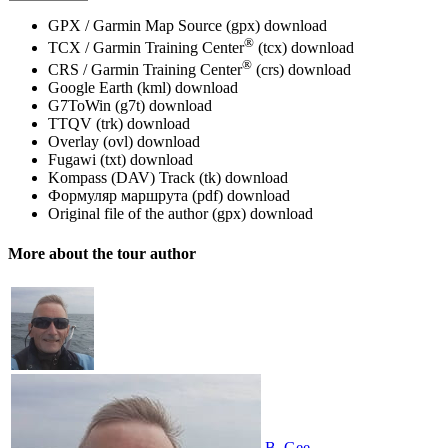
GPX / Garmin Map Source (gpx)
download
®
TCX / Garmin Training Center
(tcx)
download
®
CRS / Garmin Training Center
(crs)
download
Google Earth (kml)
download
G7ToWin (g7t)
download
TTQV (trk)
download
Overlay (ovl)
download
Fugawi (txt)
download
Kompass (DAV) Track (tk)
download
Формуляр маршрута (pdf)
download
Original file of the author (gpx)
download
More about the tour author
B_Gee