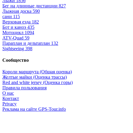
Лыжи
1856
Бег на длинные дистанции
827
Лыжная доска
590
сани
115
Верховая езда
182
Бот и каноэ
435
Мотоцикл
1094
ATV-Quad
59
Параплан и дельтаплан
132
Sightseeing
398
Сообщество
Короли маршрута (Общая оценка)
Желтые майки (Оценка трассы)
Red and white jersey (Оценка горы)
Правила пользования
О нас
Контакт
Privacy
Реклама на сайте GPS-Tour.info