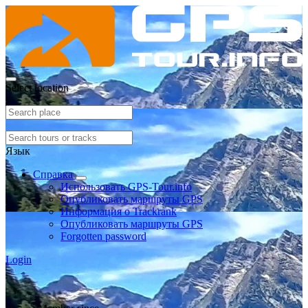
Select location
Язык
Справка
Использовать GPS-Tour.info
Опубликовать маршруты GPS
Информация о Trackrank
Опубликовать маршруты GPS
Forgotten password
Login