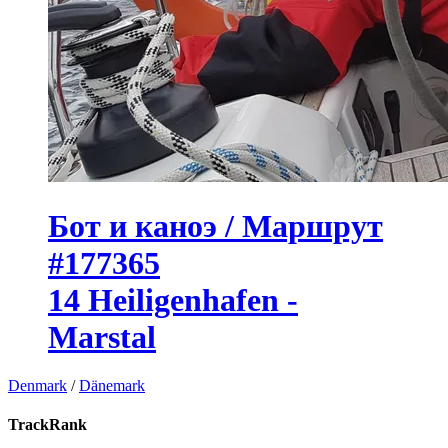
Бот и каноэ / Маршрут
#177365
14 Heiligenhafen -
Marstal
Denmark
/
Dänemark
TrackRank