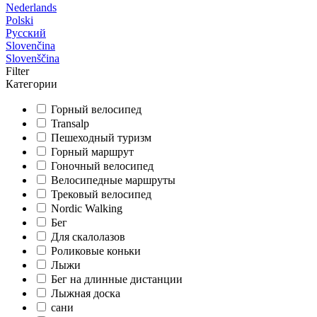
Nederlands
Polski
Русский
Slovenčina
Slovenščina
Filter
Категории
Горный велосипед
Transalp
Пешеходный туризм
Горный маршрут
Гоночный велосипед
Велосипедные маршруты
Трековый велосипед
Nordic Walking
Бег
Для скалолазов
Роликовые коньки
Лыжи
Бег на длинные дистанции
Лыжная доска
сани