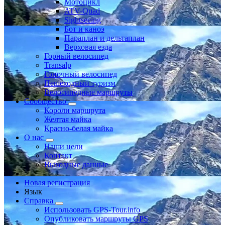
Мотоцикл
ATV-Quad
Sightseeing
Бот и каноэ
Параплан и дельтаплан
Верховая езда
Горный велосипед
Transalp
Гоночный велосипед
Пешеходный туризм
Велосипедные маршруты
Сообщество
Короли маршрута
Желтая майка
Красно-белая майка
О нас
Наши цели
Контакт
Выходные данные
Новая регистрация
Язык
Справка
Использовать GPS-Tour.info
Опубликовать маршруты GPS