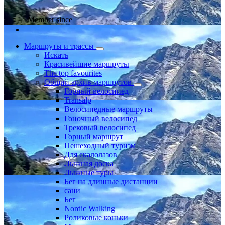
Member since
Маршруты и трассы
Искать
Красивейшие маршруты
The top favourites
Общий архив маршрутов
Горный велосипед
Transalp
Велосипедные маршруты
Гоночный велосипед
Трековый велосипед
Горный маршрут
Пешеходный туризм
Для скалолазов
Лыжная доска
Лыжные туры
Бег на длинные дистанции
сани
Бег
Nordic Walking
Роликовые коньки