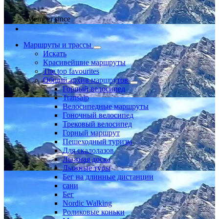
Member since
Маршруты и трассы
Искать
Красивейшие маршруты
The top favourites
Общий архив маршрутов
Горный велосипед
Transalp
Велосипедные маршруты
Гоночный велосипед
Трековый велосипед
Горный маршрут
Пешеходный туризм
Для скалолазов
Лыжная доска
Лыжные туры
Бег на длинные дистанции
сани
Бег
Nordic Walking
Роликовые коньки