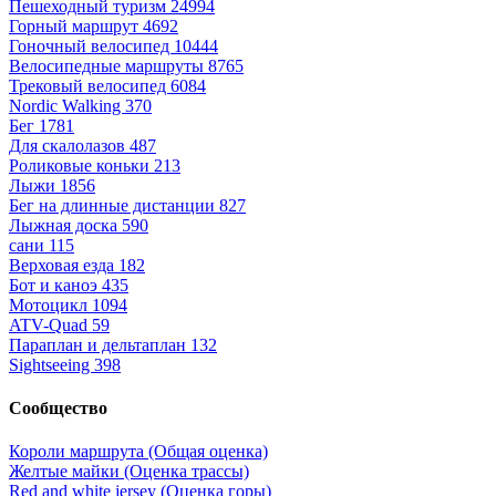
Пешеходный туризм
24994
Горный маршрут
4692
Гоночный велосипед
10444
Велосипедные маршруты
8765
Трековый велосипед
6084
Nordic Walking
370
Бег
1781
Для скалолазов
487
Роликовые коньки
213
Лыжи
1856
Бег на длинные дистанции
827
Лыжная доска
590
сани
115
Верховая езда
182
Бот и каноэ
435
Мотоцикл
1094
ATV-Quad
59
Параплан и дельтаплан
132
Sightseeing
398
Сообщество
Короли маршрута (Общая оценка)
Желтые майки (Оценка трассы)
Red and white jersey (Оценка горы)