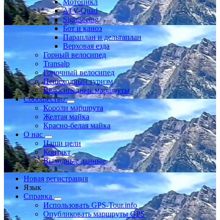
Мотоцикл
ATV-Quad
Sightseeing
Бот и каноэ
Параплан и дельтаплан
Верховая езда
Горный велосипед
Transalp
Гоночный велосипед
Пешеходный туризм
Велосипедные маршруты
Сообщество
Короли маршрута
Желтая майка
Красно-белая майка
О нас
Наши цели
Контакт
Выходные данные
Новая регистрация
Язык
Справка
Использовать GPS-Tour.info
Опубликовать маршруты GPS