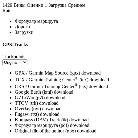
1429 Виды
Оценки
1 Загрузка
Среднее
Rate
Формуляр маршрута
Дорога
Загрузки
GPS-Tracks
Trackpoints
GPX / Garmin Map Source (gpx)
download
®
TCX / Garmin Training Center
(tcx)
download
®
CRS / Garmin Training Center
(crs)
download
Google Earth (kml)
download
G7ToWin (g7t)
download
TTQV (trk)
download
Overlay (ovl)
download
Fugawi (txt)
download
Kompass (DAV) Track (tk)
download
Формуляр маршрута (pdf)
download
Original file of the author (gpx)
download