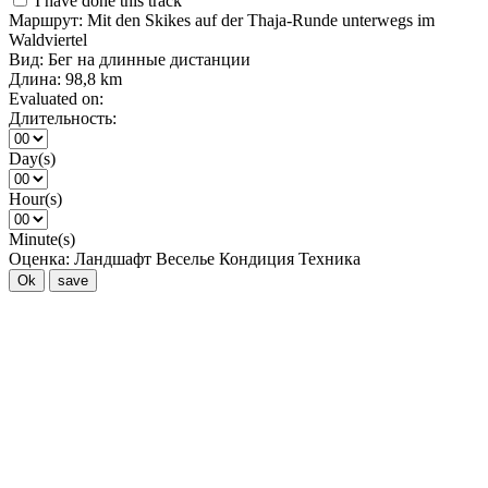
I have done this track
Маршрут:
Mit den Skikes auf der Thaja-Runde unterwegs im
Waldviertel
Вид:
Бег на длинные дистанции
Длина:
98,8 km
Evaluated on:
Длительность:
Day(s)
Hour(s)
Minute(s)
Оценка:
Ландшафт
Веселье
Кондиция
Техника
Ok
save