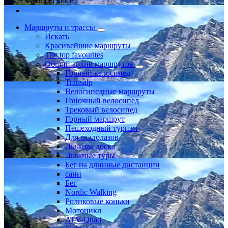
Member since
Маршруты и трассы
Искать
Красивейшие маршруты
The top favourites
Общий архив маршрутов
Горный велосипед
Transalp
Велосипедные маршруты
Гоночный велосипед
Трековый велосипед
Горный маршрут
Пешеходный туризм
Для скалолазов
Лыжная доска
Лыжные туры
Бег на длинные дистанции
сани
Бег
Nordic Walking
Роликовые коньки
Мотоцикл
ATV-Quad