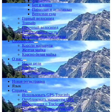
Sightseeing
Бот и каноэ
Параплан и дельтаплан
Верховая езда
Горный велосипед
Transalp
Гоночный велосипед
Пешеходный туризм
Велосипедные маршруты
Сообщество
Короли маршрута
Желтая майка
Красно-белая майка
О нас
Наши цели
Контакт
Выходные данные
Новая регистрация
Язык
Справка
Использовать GPS-Tour.info
Опубликовать маршруты GPS
Информация о Trackrank
Опубликовать маршруты GPS