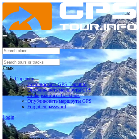
Select location
Язык
Справка
Использовать GPS-Tour.info
Опубликовать маршруты GPS
Информация о Trackrank
Опубликовать маршруты GPS
Forgotten password
Login