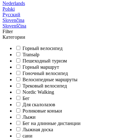
Nederlands
Polski
Русский
Slovenčina
Slovenščina
Filter
Категории
Горный велосипед
Transalp
Пешеходный туризм
Горный маршрут
Гоночный велосипед
Велосипедные маршруты
Трековый велосипед
Nordic Walking
Бег
Для скалолазов
Роликовые коньки
Лыжи
Бег на длинные дистанции
Лыжная доска
сани