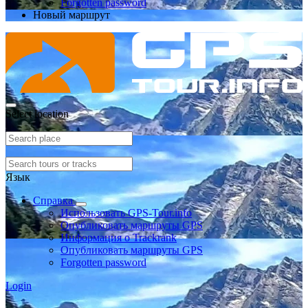
Forgotten password
Новый маршрут
Select location
Язык
Справка
Использовать GPS-Tour.info
Опубликовать маршруты GPS
Информация о Trackrank
Опубликовать маршруты GPS
Forgotten password
Login