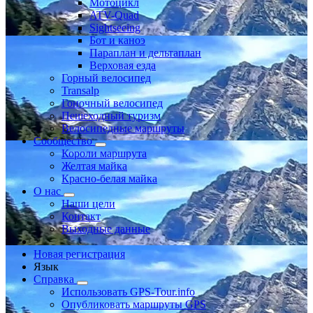
Мотоцикл
ATV-Quad
Sightseeing
Бот и каноэ
Параплан и дельтаплан
Верховая езда
Горный велосипед
Transalp
Гоночный велосипед
Пешеходный туризм
Велосипедные маршруты
Сообщество
Короли маршрута
Желтая майка
Красно-белая майка
О нас
Наши цели
Контакт
Выходные данные
Новая регистрация
Язык
Справка
Использовать GPS-Tour.info
Опубликовать маршруты GPS