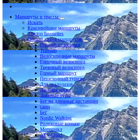
Member since
Маршруты и трассы
Искать
Красивейшие маршруты
The top favourites
Общий архив маршрутов
Горный велосипед
Transalp
Велосипедные маршруты
Гоночный велосипед
Трековый велосипед
Горный маршрут
Пешеходный туризм
Для скалолазов
Лыжная доска
Лыжные туры
Бег на длинные дистанции
сани
Бег
Nordic Walking
Роликовые коньки
Мотоцикл
ATV-Quad