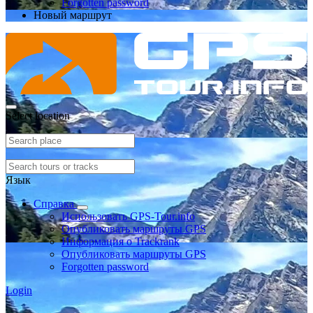
Forgotten password
Новый маршрут
Select location
Язык
Справка
Использовать GPS-Tour.info
Опубликовать маршруты GPS
Информация о Trackrank
Опубликовать маршруты GPS
Forgotten password
Login