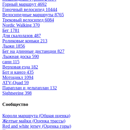
Горный маршрут
4692
Гоночный велосипед
10444
Велосипедные маршруты
8765
Трековый велосипед
6084
Nordic Walking
370
Бег
1781
Для скалолазов
487
Роликовые коньки
213
Лыжи
1856
Бег на длинные дистанции
827
Лыжная доска
590
сани
115
Верховая езда
182
Бот и каноэ
435
Мотоцикл
1094
ATV-Quad
59
Параплан и дельтаплан
132
Sightseeing
398
Сообщество
Короли маршрута (Общая оценка)
Желтые майки (Оценка трассы)
Red and white jersey (Оценка горы)