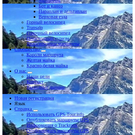
Sightseeing
Бот и каноэ
Параплан и дельтаплан
Верховая езда
Горный велосипед
Transalp
Гоночный велосипед
Пешеходный туризм
Велосипедные маршруты
Сообщество
Короли маршрута
Желтая майка
Красно-белая майка
О нас
Наши цели
Контакт
Выходные данные
Новая регистрация
Язык
Справка
Использовать GPS-Tour.info
Опубликовать маршруты GPS
Информация о Trackrank
Опубликовать маршруты GPS