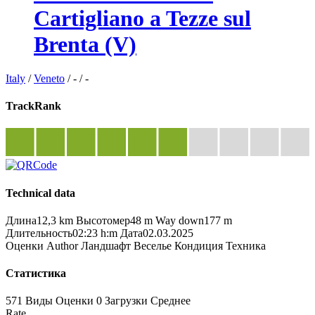
Cartigliano a Tezze sul
Brenta (V)
Italy
/
Veneto
/
-
/
-
TrackRank
Technical data
Длина
12,3 km
Высотомер
48 m
Way down
177 m
Длительность
02:23 h:m
Дата
02.03.2025
Оценки
Author
Ландшафт
Веселье
Кондиция
Техника
Статистика
571 Виды
Оценки
0 Загрузки
Среднее
Rate