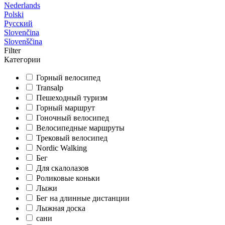
Nederlands
Polski
Русский
Slovenčina
Slovenščina
Filter
Категории
Горный велосипед
Transalp
Пешеходный туризм
Горный маршрут
Гоночный велосипед
Велосипедные маршруты
Трековый велосипед
Nordic Walking
Бег
Для скалолазов
Роликовые коньки
Лыжи
Бег на длинные дистанции
Лыжная доска
сани