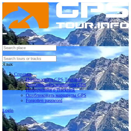
Select location
Язык
Справка
Использовать GPS-Tour.info
Опубликовать маршруты GPS
Информация о Trackrank
Опубликовать маршруты GPS
Forgotten password
Login