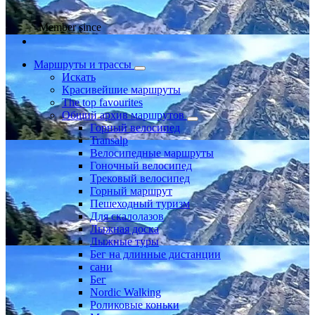
Member since
Маршруты и трассы
Искать
Красивейшие маршруты
The top favourites
Общий архив маршрутов
Горный велосипед
Transalp
Велосипедные маршруты
Гоночный велосипед
Трековый велосипед
Горный маршрут
Пешеходный туризм
Для скалолазов
Лыжная доска
Лыжные туры
Бег на длинные дистанции
сани
Бег
Nordic Walking
Роликовые коньки