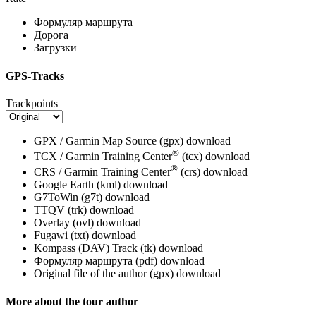
Формуляр маршрута
Дорога
Загрузки
GPS-Tracks
Trackpoints
GPX / Garmin Map Source (gpx)
download
®
TCX / Garmin Training Center
(tcx)
download
®
CRS / Garmin Training Center
(crs)
download
Google Earth (kml)
download
G7ToWin (g7t)
download
TTQV (trk)
download
Overlay (ovl)
download
Fugawi (txt)
download
Kompass (DAV) Track (tk)
download
Формуляр маршрута (pdf)
download
Original file of the author (gpx)
download
More about the tour author