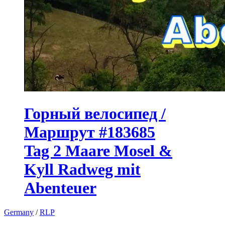
Горный велосипед /
Маршрут #183685
Tag 2 Maare Mosel &
Kyll Radweg mit
Abenteuer
Germany
/
RLP