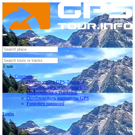
Select location
Язык
Справка
Использовать GPS-Tour.info
Опубликовать маршруты GPS
Информация о Trackrank
Опубликовать маршруты GPS
Forgotten password
Login