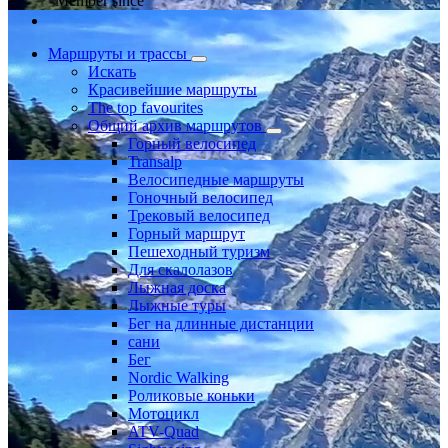
Member since
Маршруты и трассы
Искать
Красивейшие маршруты
The top favourites
Общий архив маршрутов
Горный велосипед
Transalp
Велосипедные маршруты
Гоночный велосипед
Трековый велосипед
Горный маршрут
Пешеходный туризм
Для скалолазов
Лыжная доска
Лыжные туры
Бег на длинные дистанции
сани
Бег
Nordic Walking
Роликовые коньки
Мотоцикл
ATV-Quad