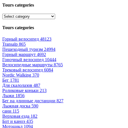
Tours categories
Tours categories
Горный велосипед
48123
Transalp
865
Пешеходный туризм
24994
Горный маршрут
4692
Гоночный велосипед
10444
Велосипедные маршруты
8765
Трековый велосипед
6084
Nordic Walking
370
Бег
1781
Для скалолазов
487
Роликовые коньки
213
Лыжи
1856
Бег на длинные дистанции
827
Лыжная доска
590
сани
115
Верховая езда
182
Бот и каноэ
435
Мотоцикл
1094