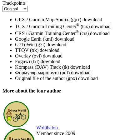
Trackpoints
GPX / Garmin Map Source (gpx)
download
®
TCX / Garmin Training Center
(tcx)
download
®
CRS / Garmin Training Center
(crs)
download
Google Earth (kml)
download
G7ToWin (g7t)
download
TTQV (trk)
download
Overlay (ovl)
download
Fugawi (txt)
download
Kompass (DAV) Track (tk)
download
Формуляр маршрута (pdf)
download
Original file of the author (gpx)
download
More about the tour author
Wollibalou
Member since 2009