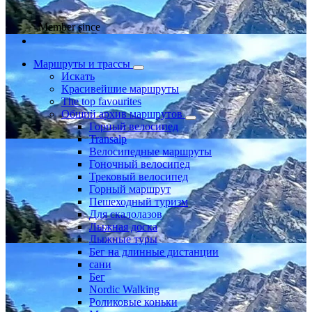
Member since
Маршруты и трассы
Искать
Красивейшие маршруты
The top favourites
Общий архив маршрутов
Горный велосипед
Transalp
Велосипедные маршруты
Гоночный велосипед
Трековый велосипед
Горный маршрут
Пешеходный туризм
Для скалолазов
Лыжная доска
Лыжные туры
Бег на длинные дистанции
сани
Бег
Nordic Walking
Роликовые коньки