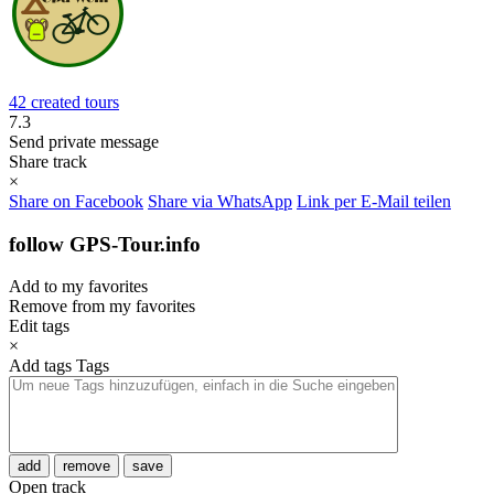
42 created tours
7.3
Send private message
Share track
×
Share on Facebook
Share via WhatsApp
Link per E-Mail teilen
follow GPS-Tour.info
Add to my favorites
Remove from my favorites
Edit tags
×
Add tags
Tags
add
remove
save
Open track