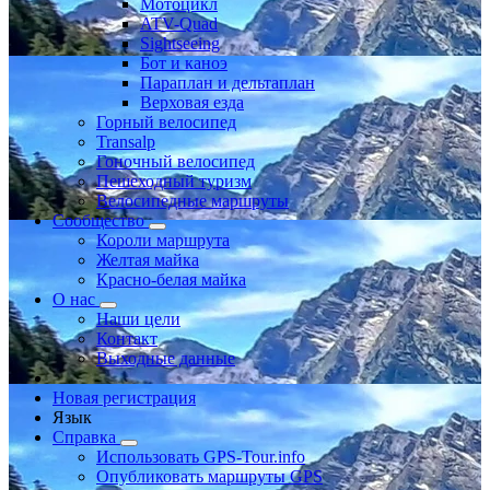
Мотоцикл
ATV-Quad
Sightseeing
Бот и каноэ
Параплан и дельтаплан
Верховая езда
Горный велосипед
Transalp
Гоночный велосипед
Пешеходный туризм
Велосипедные маршруты
Сообщество
Короли маршрута
Желтая майка
Красно-белая майка
О нас
Наши цели
Контакт
Выходные данные
Новая регистрация
Язык
Справка
Использовать GPS-Tour.info
Опубликовать маршруты GPS