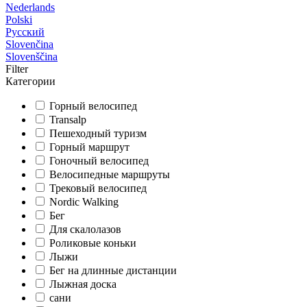
Nederlands
Polski
Русский
Slovenčina
Slovenščina
Filter
Категории
Горный велосипед
Transalp
Пешеходный туризм
Горный маршрут
Гоночный велосипед
Велосипедные маршруты
Трековый велосипед
Nordic Walking
Бег
Для скалолазов
Роликовые коньки
Лыжи
Бег на длинные дистанции
Лыжная доска
сани