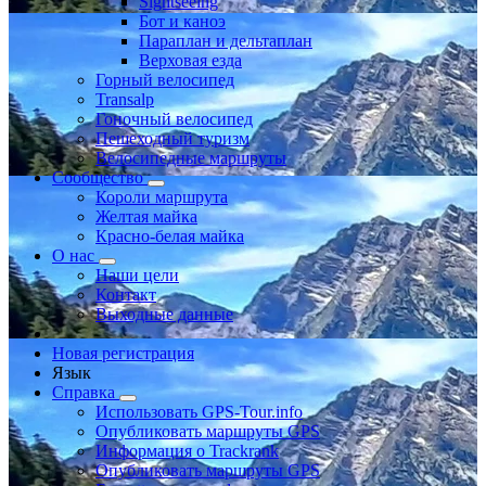
Sightseeing
Бот и каноэ
Параплан и дельтаплан
Верховая езда
Горный велосипед
Transalp
Гоночный велосипед
Пешеходный туризм
Велосипедные маршруты
Сообщество
Короли маршрута
Желтая майка
Красно-белая майка
О нас
Наши цели
Контакт
Выходные данные
Новая регистрация
Язык
Справка
Использовать GPS-Tour.info
Опубликовать маршруты GPS
Информация о Trackrank
Опубликовать маршруты GPS