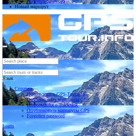
Forgotten password
Новый маршрут
Select location
Язык
Справка
Использовать GPS-Tour.info
Опубликовать маршруты GPS
Информация о Trackrank
Опубликовать маршруты GPS
Forgotten password
Login