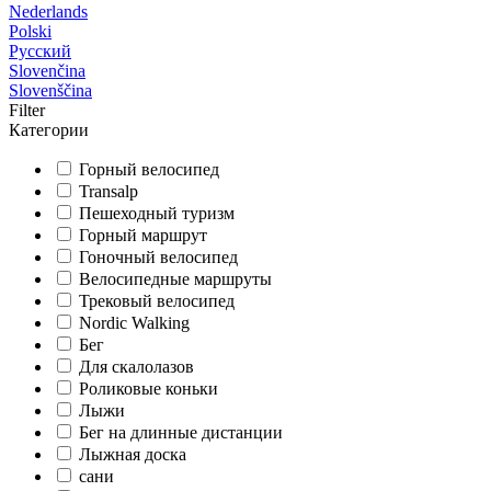
Nederlands
Polski
Русский
Slovenčina
Slovenščina
Filter
Категории
Горный велосипед
Transalp
Пешеходный туризм
Горный маршрут
Гоночный велосипед
Велосипедные маршруты
Трековый велосипед
Nordic Walking
Бег
Для скалолазов
Роликовые коньки
Лыжи
Бег на длинные дистанции
Лыжная доска
сани