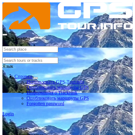
Select location
Язык
Справка
Использовать GPS-Tour.info
Опубликовать маршруты GPS
Информация о Trackrank
Опубликовать маршруты GPS
Forgotten password
Login