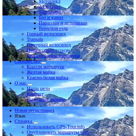
Мотоцикл
ATV-Quad
Sightseeing
Бот и каноэ
Параплан и дельтаплан
Верховая езда
Горный велосипед
Transalp
Гоночный велосипед
Пешеходный туризм
Велосипедные маршруты
Сообщество
Короли маршрута
Желтая майка
Красно-белая майка
О нас
Наши цели
Контакт
Выходные данные
Новая регистрация
Язык
Справка
Использовать GPS-Tour.info
Опубликовать маршруты GPS