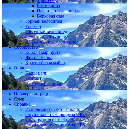
Sightseeing
Бот и каноэ
Параплан и дельтаплан
Верховая езда
Горный велосипед
Transalp
Гоночный велосипед
Пешеходный туризм
Велосипедные маршруты
Сообщество
Короли маршрута
Желтая майка
Красно-белая майка
О нас
Наши цели
Контакт
Выходные данные
Новая регистрация
Язык
Справка
Использовать GPS-Tour.info
Опубликовать маршруты GPS
Информация о Trackrank
Опубликовать маршруты GPS