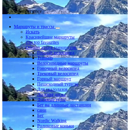
Member since
Маршруты и трассы
Искать
Красивейшие маршруты
The top favourites
Общий архив маршрутов
Горный велосипед
Transalp
Велосипедные маршруты
Гоночный велосипед
Трековый велосипед
Горный маршрут
Пешеходный туризм
Для скалолазов
Лыжная доска
Лыжные туры
Бег на длинные дистанции
сани
Бег
Nordic Walking
Роликовые коньки