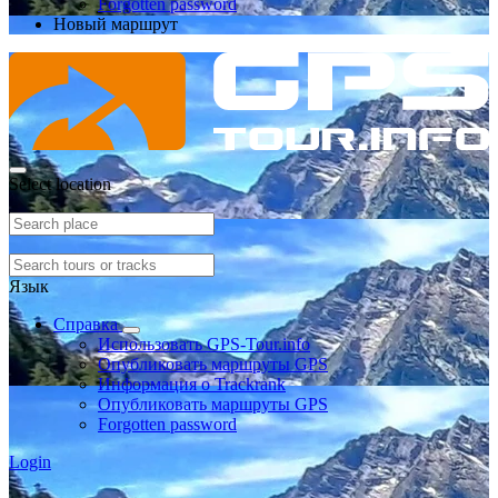
Forgotten password
Новый маршрут
Select location
Язык
Справка
Использовать GPS-Tour.info
Опубликовать маршруты GPS
Информация о Trackrank
Опубликовать маршруты GPS
Forgotten password
Login