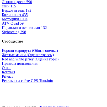
Лыжная доска
590
сани
115
Верховая езда
182
Бот и каноэ
435
Мотоцикл
1094
ATV-Quad
59
Параплан и дельтаплан
132
Sightseeing
398
Сообщество
Короли маршрута (Общая оценка)
Желтые майки (Оценка трассы)
Red and white jersey (Оценка горы)
Правила пользования
О нас
Контакт
Privacy
Реклама на сайте GPS-Tour.info