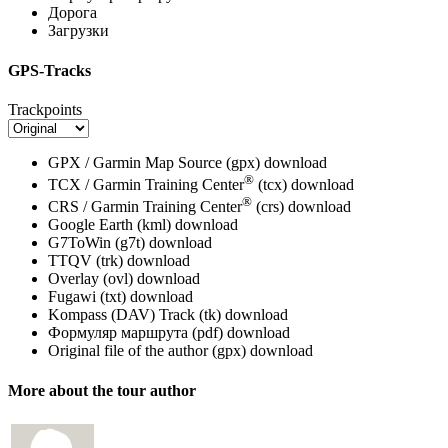
Дорога
Загрузки
GPS-Tracks
Trackpoints
GPX / Garmin Map Source (gpx)
download
®
TCX / Garmin Training Center
(tcx)
download
®
CRS / Garmin Training Center
(crs)
download
Google Earth (kml)
download
G7ToWin (g7t)
download
TTQV (trk)
download
Overlay (ovl)
download
Fugawi (txt)
download
Kompass (DAV) Track (tk)
download
Формуляр маршрута (pdf)
download
Original file of the author (gpx)
download
More about the tour author