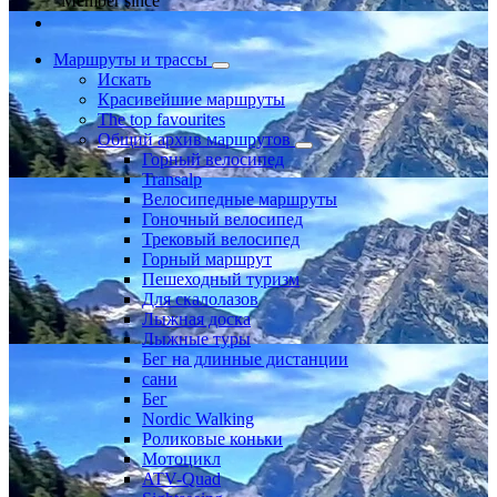
Member since
Маршруты и трассы
Искать
Красивейшие маршруты
The top favourites
Общий архив маршрутов
Горный велосипед
Transalp
Велосипедные маршруты
Гоночный велосипед
Трековый велосипед
Горный маршрут
Пешеходный туризм
Для скалолазов
Лыжная доска
Лыжные туры
Бег на длинные дистанции
сани
Бег
Nordic Walking
Роликовые коньки
Мотоцикл
ATV-Quad