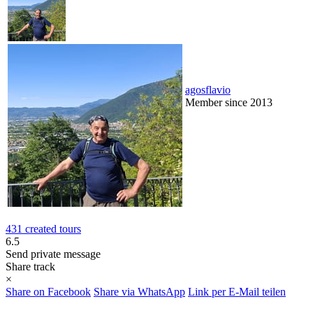
agosflavio
Member since 2013
431 created tours
6.5
Send private message
Share track
×
Share on Facebook
Share via WhatsApp
Link per E-Mail teilen