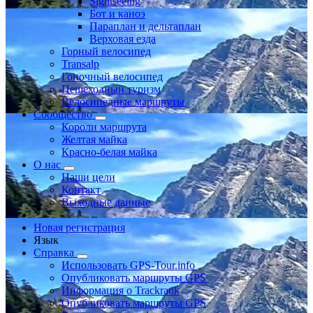
Sightseeing
Бот и каноэ
Параплан и дельтаплан
Верховая езда
Горный велосипед
Transalp
Гоночный велосипед
Пешеходный туризм
Велосипедные маршруты
Сообщество
Короли маршрута
Желтая майка
Красно-белая майка
О нас
Наши цели
Контакт
Выходные данные
Новая регистрация
Язык
Справка
Использовать GPS-Tour.info
Опубликовать маршруты GPS
Информация о Trackrank
Опубликовать маршруты GPS