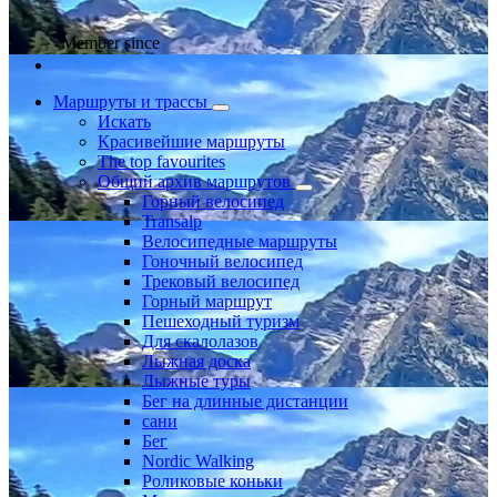
Member since
Маршруты и трассы
Искать
Красивейшие маршруты
The top favourites
Общий архив маршрутов
Горный велосипед
Transalp
Велосипедные маршруты
Гоночный велосипед
Трековый велосипед
Горный маршрут
Пешеходный туризм
Для скалолазов
Лыжная доска
Лыжные туры
Бег на длинные дистанции
сани
Бег
Nordic Walking
Роликовые коньки