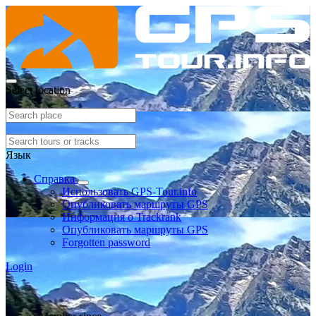
Select location
Язык
Справка
Использовать GPS-Tour.info
Опубликовать маршруты GPS
Информация о Trackrank
Опубликовать маршруты GPS
Forgotten password
Login