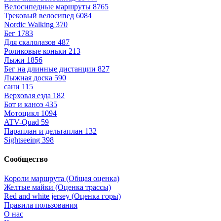
Велосипедные маршруты
8765
Трековый велосипед
6084
Nordic Walking
370
Бег
1783
Для скалолазов
487
Роликовые коньки
213
Лыжи
1856
Бег на длинные дистанции
827
Лыжная доска
590
сани
115
Верховая езда
182
Бот и каноэ
435
Мотоцикл
1094
ATV-Quad
59
Параплан и дельтаплан
132
Sightseeing
398
Сообщество
Короли маршрута (Общая оценка)
Желтые майки (Оценка трассы)
Red and white jersey (Оценка горы)
Правила пользования
О нас