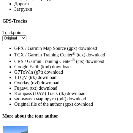
Дорога
Загрузки
GPS-Tracks
Trackpoints
GPX / Garmin Map Source (gpx)
download
®
TCX / Garmin Training Center
(tcx)
download
®
CRS / Garmin Training Center
(crs)
download
Google Earth (kml)
download
G7ToWin (g7t)
download
TTQV (trk)
download
Overlay (ovl)
download
Fugawi (txt)
download
Kompass (DAV) Track (tk)
download
Формуляр маршрута (pdf)
download
Original file of the author (gpx)
download
More about the tour author