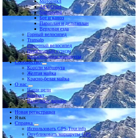
Мотоцикл
ATV-Quad
Sightseeing
Бот и каноэ
Параплан и дельтаплан
Верховая езда
Горный велосипед
Transalp
Гоночный велосипед
Пешеходный туризм
Велосипедные маршруты
Сообщество
Короли маршрута
Желтая майка
Красно-белая майка
О нас
Наши цели
Контакт
Выходные данные
Новая регистрация
Язык
Справка
Использовать GPS-Tour.info
Опубликовать маршруты GPS