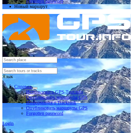
Forgotten password
Новый маршрут
Select location
Язык
Справка
Использовать GPS-Tour.info
Опубликовать маршруты GPS
Информация о Trackrank
Опубликовать маршруты GPS
Forgotten password
Login