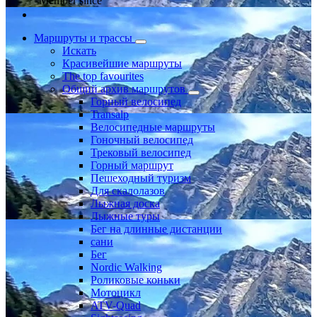
Member since
Маршруты и трассы
Искать
Красивейшие маршруты
The top favourites
Общий архив маршрутов
Горный велосипед
Transalp
Велосипедные маршруты
Гоночный велосипед
Трековый велосипед
Горный маршрут
Пешеходный туризм
Для скалолазов
Лыжная доска
Лыжные туры
Бег на длинные дистанции
сани
Бег
Nordic Walking
Роликовые коньки
Мотоцикл
ATV-Quad