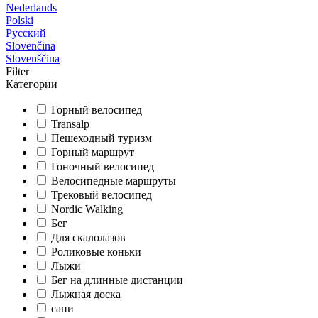
Nederlands
Polski
Русский
Slovenčina
Slovenščina
Filter
Категории
Горный велосипед
Transalp
Пешеходный туризм
Горный маршрут
Гоночный велосипед
Велосипедные маршруты
Трековый велосипед
Nordic Walking
Бег
Для скалолазов
Роликовые коньки
Лыжи
Бег на длинные дистанции
Лыжная доска
сани