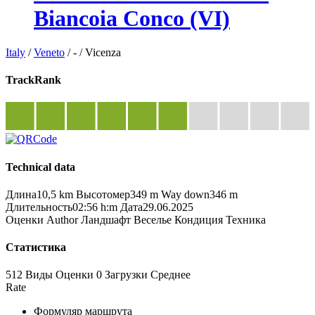
Biancoia Conco (VI)
Italy
/
Veneto
/
-
/
Vicenza
TrackRank
Technical data
Длина
10,5 km
Высотомер
349 m
Way down
346 m
Длительность
02:56 h:m
Дата
29.06.2025
Оценки
Author
Ландшафт
Веселье
Кондиция
Техника
Статистика
512 Виды
Оценки
0 Загрузки
Среднее
Rate
Формуляр маршрута