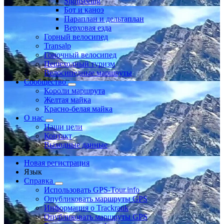
Sightseeing
Бот и каноэ
Параплан и дельтаплан
Верховая езда
Горный велосипед
Transalp
Гоночный велосипед
Пешеходный туризм
Велосипедные маршруты
Сообщество
Короли маршрута
Желтая майка
Красно-белая майка
О нас
Наши цели
Контакт
Выходные данные
Новая регистрация
Язык
Справка
Использовать GPS-Tour.info
Опубликовать маршруты GPS
Информация о Trackrank
Опубликовать маршруты GPS