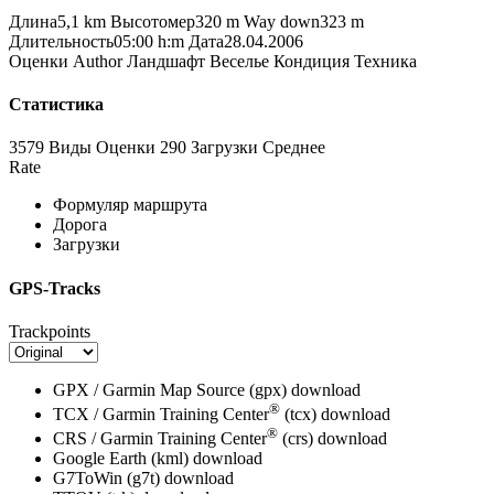
Длина
5,1 km
Высотомер
320 m
Way down
323 m
Длительность
05:00 h:m
Дата
28.04.2006
Оценки
Author
Ландшафт
Веселье
Кондиция
Техника
Статистика
3579 Виды
Оценки
290 Загрузки
Среднее
Rate
Формуляр маршрута
Дорога
Загрузки
GPS-Tracks
Trackpoints
GPX / Garmin Map Source (gpx)
download
®
TCX / Garmin Training Center
(tcx)
download
®
CRS / Garmin Training Center
(crs)
download
Google Earth (kml)
download
G7ToWin (g7t)
download