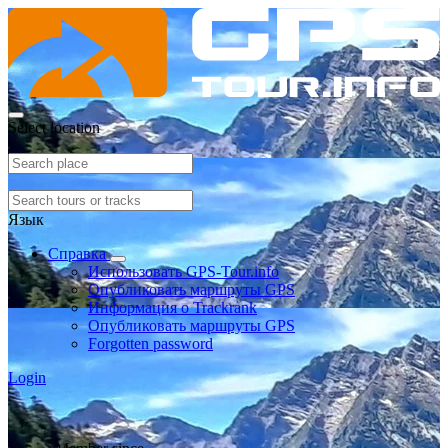
Select location
Язык
Справка
Использовать GPS-Tour.info
Опубликовать маршруты GPS
Информация о Trackrank
Опубликовать маршруты GPS
Forgotten password
Login