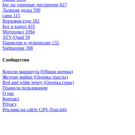
Бег на длинные дистанции
827
Лыжная доска
590
сани
115
Верховая езда
182
Бот и каноэ
435
Мотоцикл
1094
ATV-Quad
59
Параплан и дельтаплан
132
Sightseeing
398
Сообщество
Короли маршрута (Общая оценка)
Желтые майки (Оценка трассы)
Red and white jersey (Оценка горы)
Правила пользования
О нас
Контакт
Privacy
Реклама на сайте GPS-Tour.info