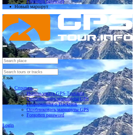
Forgotten password
Новый маршрут
Select location
Язык
Справка
Использовать GPS-Tour.info
Опубликовать маршруты GPS
Информация о Trackrank
Опубликовать маршруты GPS
Forgotten password
Login