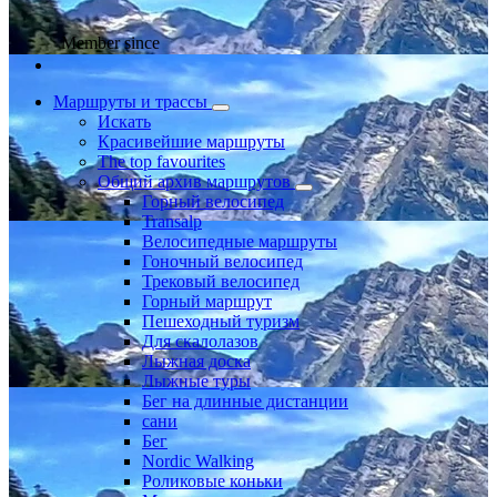
Member since
Маршруты и трассы
Искать
Красивейшие маршруты
The top favourites
Общий архив маршрутов
Горный велосипед
Transalp
Велосипедные маршруты
Гоночный велосипед
Трековый велосипед
Горный маршрут
Пешеходный туризм
Для скалолазов
Лыжная доска
Лыжные туры
Бег на длинные дистанции
сани
Бег
Nordic Walking
Роликовые коньки