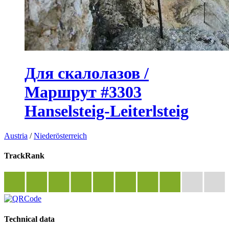
Для скалолазов /
Маршрут #3303
Hanselsteig-Leiterlsteig
Austria
/
Niederösterreich
TrackRank
Technical data