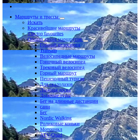
Member since
Маршруты и трассы
Искать
Красивейшие маршруты
The top favourites
Общий архив маршрутов
Горный велосипед
Transalp
Велосипедные маршруты
Гоночный велосипед
Трековый велосипед
Горный маршрут
Пешеходный туризм
Для скалолазов
Лыжная доска
Лыжные туры
Бег на длинные дистанции
сани
Бег
Nordic Walking
Роликовые коньки
Мотоцикл
ATV-Quad