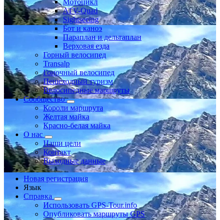
Мотоцикл
ATV-Quad
Sightseeing
Бот и каноэ
Параплан и дельтаплан
Верховая езда
Горный велосипед
Transalp
Гоночный велосипед
Пешеходный туризм
Велосипедные маршруты
Сообщество
Короли маршрута
Желтая майка
Красно-белая майка
О нас
Наши цели
Контакт
Выходные данные
Новая регистрация
Язык
Справка
Использовать GPS-Tour.info
Опубликовать маршруты GPS