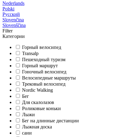
Nederlands
Polski
Русский
Slovenčina
Slovenščina
Filter
Категории
Горный велосипед
Transalp
Пешеходный туризм
Горный маршрут
Гоночный велосипед
Велосипедные маршруты
Трековый велосипед
Nordic Walking
Бег
Для скалолазов
Роликовые коньки
Лыжи
Бег на длинные дистанции
Лыжная доска
сани