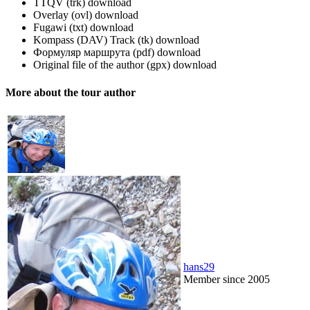
TTQV (trk)
download
Overlay (ovl)
download
Fugawi (txt)
download
Kompass (DAV) Track (tk)
download
Формуляр маршрута (pdf)
download
Original file of the author (gpx)
download
More about the tour author
hans29
Member since 2005