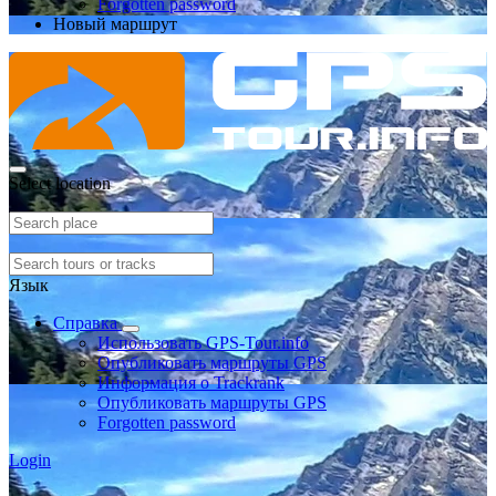
Forgotten password
Новый маршрут
Select location
Язык
Справка
Использовать GPS-Tour.info
Опубликовать маршруты GPS
Информация о Trackrank
Опубликовать маршруты GPS
Forgotten password
Login