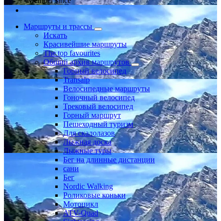
Member since
Маршруты и трассы
Искать
Красивейшие маршруты
The top favourites
Общий архив маршрутов
Горный велосипед
Transalp
Велосипедные маршруты
Гоночный велосипед
Трековый велосипед
Горный маршрут
Пешеходный туризм
Для скалолазов
Лыжная доска
Лыжные туры
Бег на длинные дистанции
сани
Бег
Nordic Walking
Роликовые коньки
Мотоцикл
ATV-Quad