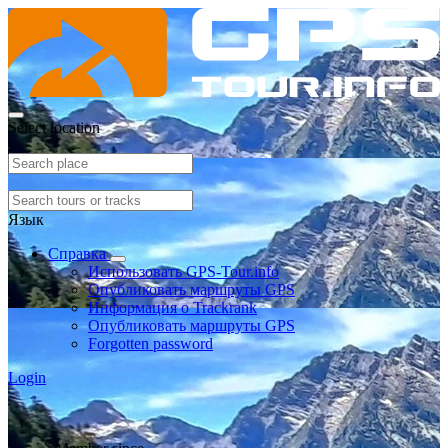
Select location
Язык
Справка
Использовать GPS-Tour.info
Опубликовать маршруты GPS
Информация о Trackrank
Опубликовать маршруты GPS
Forgotten password
Login