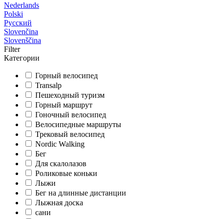
Nederlands
Polski
Русский
Slovenčina
Slovenščina
Filter
Категории
Горный велосипед
Transalp
Пешеходный туризм
Горный маршрут
Гоночный велосипед
Велосипедные маршруты
Трековый велосипед
Nordic Walking
Бег
Для скалолазов
Роликовые коньки
Лыжи
Бег на длинные дистанции
Лыжная доска
сани