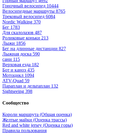
Горный маршрут
4692
Гоночный велосипед
10444
Велосипедные маршруты
8765
Трековый велосипед
6084
Nordic Walking
370
Бег
1783
Для скалолазов
487
Роликовые коньки
213
Лыжи
1856
Бег на длинные дистанции
827
Лыжная доска
590
сани
115
Верховая езда
182
Бот и каноэ
435
Мотоцикл
1094
ATV-Quad
59
Параплан и дельтаплан
132
Sightseeing
398
Сообщество
Короли маршрута (Общая оценка)
Желтые майки (Оценка трассы)
Red and white jersey (Оценка горы)
Правила пользования