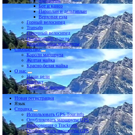
Sightseeing
Бот и каноэ
Параплан и дельтаплан
Верховая езда
Горный велосипед
Transalp
Гоночный велосипед
Пешеходный туризм
Велосипедные маршруты
Сообщество
Короли маршрута
Желтая майка
Красно-белая майка
О нас
Наши цели
Контакт
Выходные данные
Новая регистрация
Язык
Справка
Использовать GPS-Tour.info
Опубликовать маршруты GPS
Информация о Trackrank
Опубликовать маршруты GPS