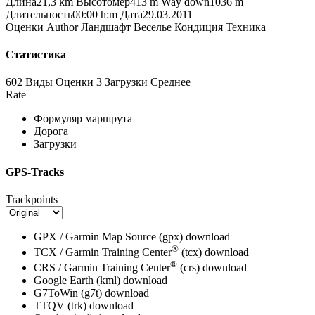
Длина
21,3 km
Высотомер
413 m
Way down
1036 m
Длительность
00:00 h:m
Дата
29.03.2011
Оценки
Author
Ландшафт
Веселье
Кондиция
Техника
Статистика
602 Виды
Оценки
3 Загрузки
Среднее
Rate
Формуляр маршрута
Дорога
Загрузки
GPS-Tracks
Trackpoints
GPX / Garmin Map Source (gpx)
download
®
TCX / Garmin Training Center
(tcx)
download
®
CRS / Garmin Training Center
(crs)
download
Google Earth (kml)
download
G7ToWin (g7t)
download
TTQV (trk)
download