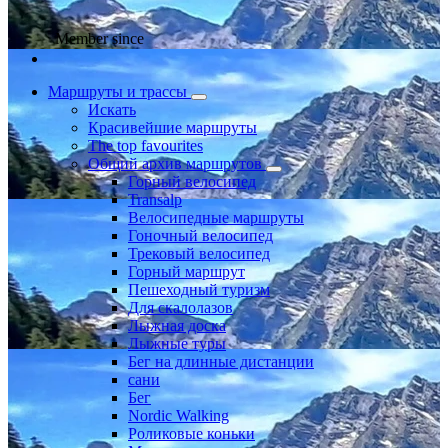
Member since
Маршруты и трассы
Искать
Красивейшие маршруты
The top favourites
Общий архив маршрутов
Горный велосипед
Transalp
Велосипедные маршруты
Гоночный велосипед
Трековый велосипед
Горный маршрут
Пешеходный туризм
Для скалолазов
Лыжная доска
Лыжные туры
Бег на длинные дистанции
сани
Бег
Nordic Walking
Роликовые коньки