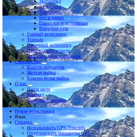
Мотоцикл
ATV-Quad
Sightseeing
Бот и каноэ
Параплан и дельтаплан
Верховая езда
Горный велосипед
Transalp
Гоночный велосипед
Пешеходный туризм
Велосипедные маршруты
Сообщество
Короли маршрута
Желтая майка
Красно-белая майка
О нас
Наши цели
Контакт
Выходные данные
Новая регистрация
Язык
Справка
Использовать GPS-Tour.info
Опубликовать маршруты GPS