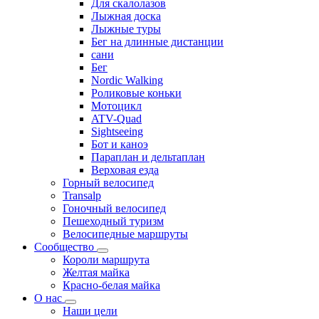
Для скалолазов
Лыжная доска
Лыжные туры
Бег на длинные дистанции
сани
Бег
Nordic Walking
Роликовые коньки
Мотоцикл
ATV-Quad
Sightseeing
Бот и каноэ
Параплан и дельтаплан
Верховая езда
Горный велосипед
Transalp
Гоночный велосипед
Пешеходный туризм
Велосипедные маршруты
Сообщество
Короли маршрута
Желтая майка
Красно-белая майка
О нас
Наши цели