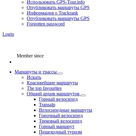
Использовать GPS-Tour.info
Опубликовать маршруты GPS
Информация о Trackrank
Опубликовать маршруты GPS
Forgotten password
Login
Member since
Маршруты и трассы
Искать
Красивейшие маршруты
The top favourites
Общий архив маршрутов
Горный велосипед
Transalp
Велосипедные маршруты
Гоночный велосипед
Трековый велосипед
Горный маршрут
Пешеходный туризм