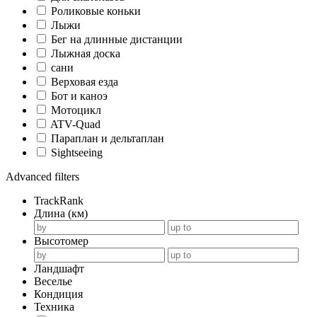
Роликовые коньки
Лыжи
Бег на длинные дистанции
Лыжная доска
сани
Верховая езда
Бот и каноэ
Мотоцикл
ATV-Quad
Параплан и дельтаплан
Sightseeing
Advanced filters
TrackRank
Длина (км)
Высотомер
Ландшафт
Веселье
Кондиция
Техника