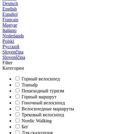
Deutsch
English
Español
Français
Magyar
Italiano
Nederlands
Polski
Русский
Slovenčina
Slovenščina
Filter
Категории
Горный велосипед
Transalp
Пешеходный туризм
Горный маршрут
Гоночный велосипед
Велосипедные маршруты
Трековый велосипед
Nordic Walking
Бег
Для скалолазов