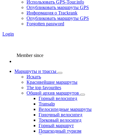
Использовать GPS-Tour.info
Опубликовать маршруты GPS
Информация о Trackrank
Опубликовать маршруты GPS
Forgotten password
Login
Member since
Маршруты и трассы
Искать
Красивейшие маршруты
The top favourites
Общий архив маршрутов
Горный велосипед
Transalp
Велосипедные маршруты
Гоночный велосипед
Трековый велосипед
Горный маршрут
Пешеходный туризм