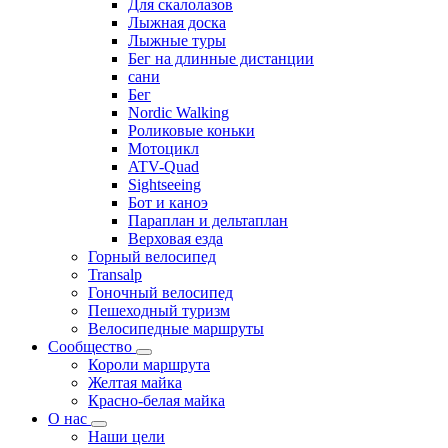
Для скалолазов
Лыжная доска
Лыжные туры
Бег на длинные дистанции
сани
Бег
Nordic Walking
Роликовые коньки
Мотоцикл
ATV-Quad
Sightseeing
Бот и каноэ
Параплан и дельтаплан
Верховая езда
Горный велосипед
Transalp
Гоночный велосипед
Пешеходный туризм
Велосипедные маршруты
Сообщество
Короли маршрута
Желтая майка
Красно-белая майка
О нас
Наши цели