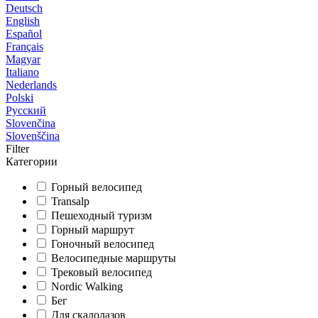
Deutsch
English
Español
Français
Magyar
Italiano
Nederlands
Polski
Русский
Slovenčina
Slovenščina
Filter
Категории
Горный велосипед
Transalp
Пешеходный туризм
Горный маршрут
Гоночный велосипед
Велосипедные маршруты
Трековый велосипед
Nordic Walking
Бег
Для скалолазов