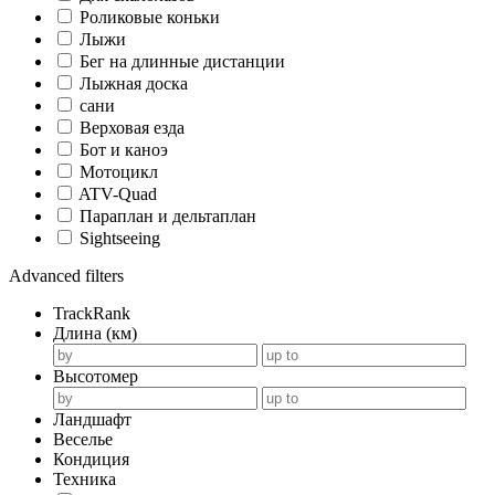
Роликовые коньки
Лыжи
Бег на длинные дистанции
Лыжная доска
сани
Верховая езда
Бот и каноэ
Мотоцикл
ATV-Quad
Параплан и дельтаплан
Sightseeing
Advanced filters
TrackRank
Длина (км)
Высотомер
Ландшафт
Веселье
Кондиция
Техника