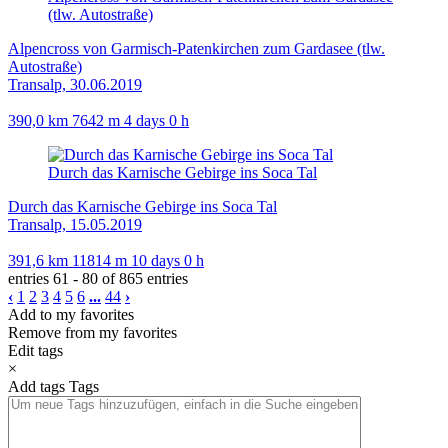
(tlw. Autostraße)
Alpencross von Garmisch-Patenkirchen zum Gardasee (tlw.
Autostraße)
Transalp, 30.06.2019
390,0 km
7642 m
4 days 0 h
Durch das Karnische Gebirge ins Soca Tal
Durch das Karnische Gebirge ins Soca Tal
Transalp, 15.05.2019
391,6 km
11814 m
10 days 0 h
entries 61 - 80 of 865 entries
‹
1
2
3
4
5
6
...
44
›
Add to my favorites
Remove from my favorites
Edit tags
×
Add tags
Tags