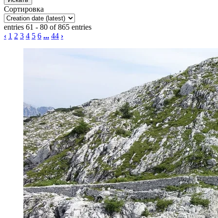
Сортировка
entries 61 - 80 of 865 entries
‹
1
2
3
4
5
6
...
44
›