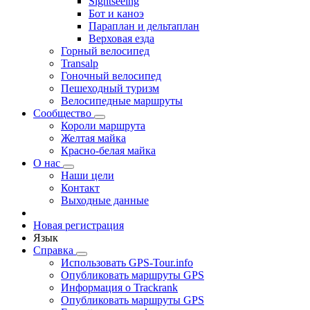
Sightseeing
Бот и каноэ
Параплан и дельтаплан
Верховая езда
Горный велосипед
Transalp
Гоночный велосипед
Пешеходный туризм
Велосипедные маршруты
Сообщество
Короли маршрута
Желтая майка
Красно-белая майка
О нас
Наши цели
Контакт
Выходные данные
Новая регистрация
Язык
Справка
Использовать GPS-Tour.info
Опубликовать маршруты GPS
Информация о Trackrank
Опубликовать маршруты GPS