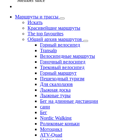
Member since
Маршруты и трассы
Искать
Красивейшие маршруты
The top favourites
Общий архив маршрутов
Горный велосипед
Transalp
Велосипедные маршруты
Гоночный велосипед
Трековый велосипед
Горный маршрут
Пешеходный туризм
Для скалолазов
Лыжная доска
Лыжные туры
Бег на длинные дистанции
сани
Бег
Nordic Walking
Роликовые коньки
Мотоцикл
ATV-Quad