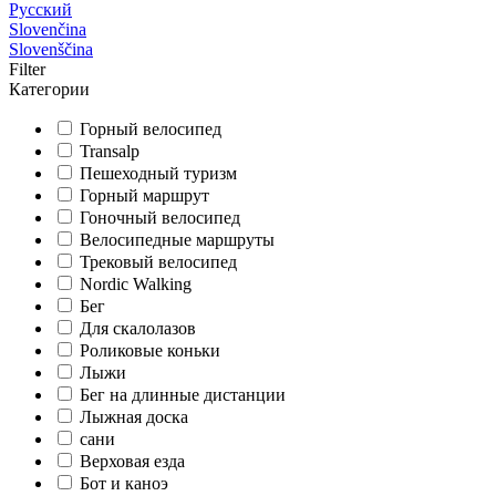
Русский
Slovenčina
Slovenščina
Filter
Категории
Горный велосипед
Transalp
Пешеходный туризм
Горный маршрут
Гоночный велосипед
Велосипедные маршруты
Трековый велосипед
Nordic Walking
Бег
Для скалолазов
Роликовые коньки
Лыжи
Бег на длинные дистанции
Лыжная доска
сани
Верховая езда
Бот и каноэ