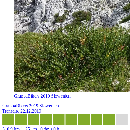
GrappaBikers 2019 Slowenien
GrappaBikers 2019 Slowenien
Transalp, 22.12.2019
310,9 km
11251 m
10 days 0 h