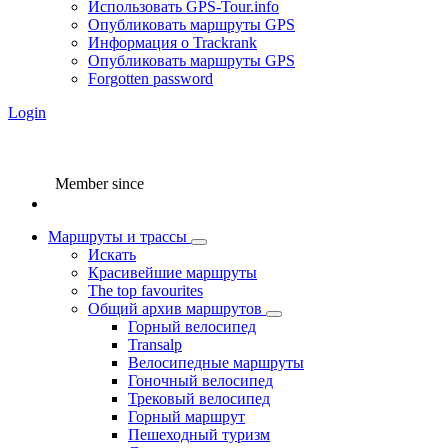
Использовать GPS-Tour.info
Опубликовать маршруты GPS
Информация о Trackrank
Опубликовать маршруты GPS
Forgotten password
Login
Member since
Маршруты и трассы
Искать
Красивейшие маршруты
The top favourites
Общий архив маршрутов
Горный велосипед
Transalp
Велосипедные маршруты
Гоночный велосипед
Трековый велосипед
Горный маршрут
Пешеходный туризм