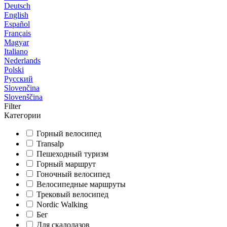
Deutsch
English
Español
Français
Magyar
Italiano
Nederlands
Polski
Русский
Slovenčina
Slovenščina
Filter
Категории
Горный велосипед
Transalp
Пешеходный туризм
Горный маршрут
Гоночный велосипед
Велосипедные маршруты
Трековый велосипед
Nordic Walking
Бег
Для скалолазов