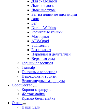
Для скалолазов
Лыжная доска
Лыжные туры
Бег на длинные дистанции
сани
Бег
Nordic Walking
Роликовые коньки
Мотоцикл
ATV-Quad
Sightseeing
Бот и каноэ
Параплан и дельтаплан
Верховая езда
Горный велосипед
Transalp
Гоночный велосипед
Пешеходный туризм
Велосипедные маршруты
Сообщество
Короли маршрута
Желтая майка
Красно-белая майка
О нас
Наши цели