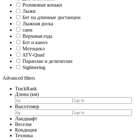
Роликовые коньки
Лыжи
Бег на длинные дистанции
Лыжная доска
сани
Верховая езда
Бот и каноэ
Мотоцикл
ATV-Quad
Параплан и дельтаплан
Sightseeing
Advanced filters
TrackRank
Длина (км)
Высотомер
Ландшафт
Веселье
Кондиция
Техника