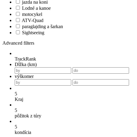
jazda na koni
Lodné a kanoe
motocykel
ATV-Quad
paraglajding a šarkan
Sightseeing
Advanced filters
TrackRank
Dĺžka (km)
výškomer
5
Kraj
5
pôžitok z túry
5
kondícia