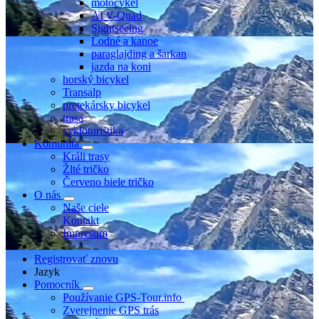
motocykel
ATV-Quad
Sightseeing
Lodné a kanoe
paraglajding a šarkan
jazda na koni
horský bicykel
Transalp
pretekársky bicykel
trasa
cykloturistika
Komunita
Králi trasy
Žlté tričko
Červeno biele tričko
O nás
Naše ciele
Kontakt
Impresum
Registrovať znovu
Jazyk
Pomocník
Používanie GPS-Tour.info
Zverejnenie GPS trás