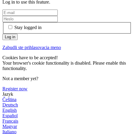
Log in to use this feature.
Stay logged in
Zabudli ste prihlasovacia meno
Cookies have to be accepted!
Your browser's cookie functionality is disabled. Please enable this
functionality.
Not a member yet?
Register now
Jazyk
Čeština
Deutsch
English
Español
Français
Magyar
Italiano