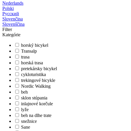
Nederlands
Polski
Русский
Slovenčina
Slovenščina
Filter
Kategórie
horský bicykel
Transalp
trasa
horská trasa
pretekársky bicykel
cykloturistika
trekingové bicykle
Nordic Walking
beh
sklon stúpania
inlajnové korčule
lyže
beh na dlhe trate
snežnice
Sane