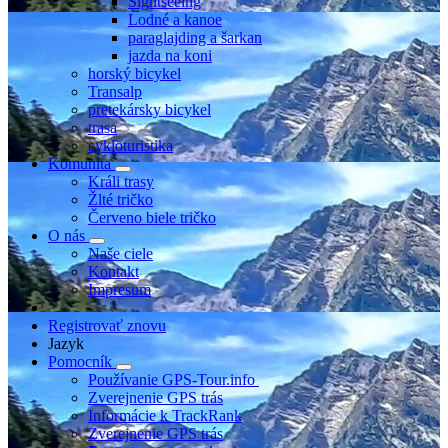
Sightseeing
Lodné a kanoe
paraglajding a šarkan
jazda na koni
horský bicykel
Transalp
pretekársky bicykel
trasa
cykloturistika
Komunita
Králi trasy
Žlté tričko
Červeno biele tričko
O nás
Naše ciele
Kontakt
Impresum
Registrovať znovu
Jazyk
Pomocník
Používanie GPS-Tour.info
Zverejnenie GPS trás
Informácie k TrackRank
Zverejnenie GPS trás