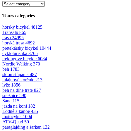
Tours categories
horský bicykel
48125
Transalp
865
trasa
24995
horská trasa
4692
pretekársky bicykel
10444
cykloturistika
8765
trekingové bicykle
6084
Nordic Walking
370
beh
1783
sklon stúpania
487
inlajnové korčule
213
lyže
1856
beh na dlhe trate
827
snežnice
590
Sane
115
jazda na koni
182
Lodné a kanoe
435
motocykel
1094
ATV-Quad
59
paraglajding a šarkan
132