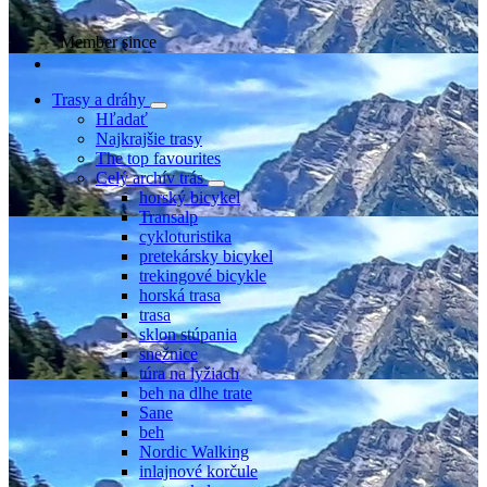
Member since
Trasy a dráhy
Hľadať
Najkrajšie trasy
The top favourites
Celý archív trás
horský bicykel
Transalp
cykloturistika
pretekársky bicykel
trekingové bicykle
horská trasa
trasa
sklon stúpania
snežnice
túra na lyžiach
beh na dlhe trate
Sane
beh
Nordic Walking
inlajnové korčule