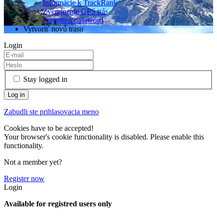
Informácie k TrackRank
Zverejnenie GPS trás
Forgotten password
Vytvoriť novú trasu
Login
Stay logged in
Zabudli ste prihlasovacia meno
Cookies have to be accepted!
Your browser's cookie functionality is disabled. Please enable this
functionality.
Not a member yet?
Register now
Login
Available for registred users only