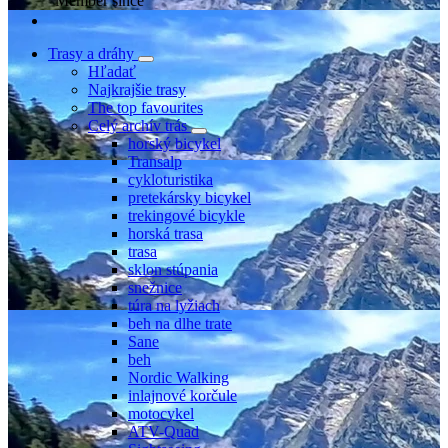
Member since
Trasy a dráhy
Hľadať
Najkrajšie trasy
The top favourites
Celý archív trás
horský bicykel
Transalp
cykloturistika
pretekársky bicykel
trekingové bicykle
horská trasa
trasa
sklon stúpania
snežnice
túra na lyžiach
beh na dlhe trate
Sane
beh
Nordic Walking
inlajnové korčule
motocykel
ATV-Quad