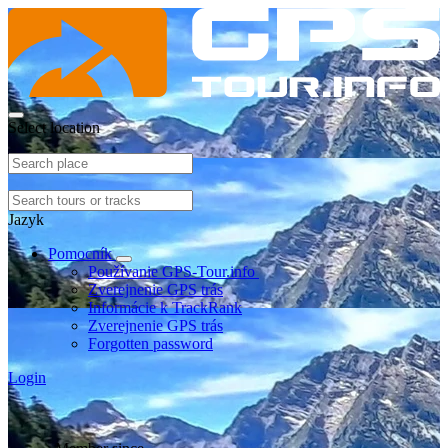
Select location
Jazyk
Pomocník
Používanie GPS-Tour.info
Zverejnenie GPS trás
Informácie k TrackRank
Zverejnenie GPS trás
Forgotten password
Login