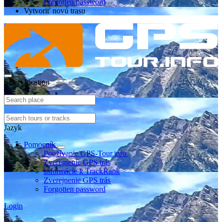
Forgotten password
Vytvoriť novú trasu
Select location
Jazyk
Pomocník
Používanie GPS-Tour.info
Zverejnenie GPS trás
Informácie k TrackRank
Zverejnenie GPS trás
Forgotten password
Login