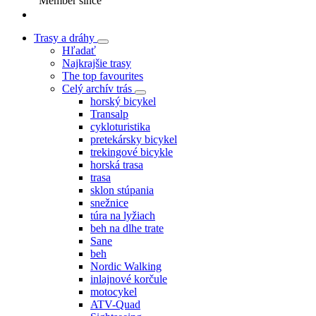
Member since
Trasy a dráhy
Hľadať
Najkrajšie trasy
The top favourites
Celý archív trás
horský bicykel
Transalp
cykloturistika
pretekársky bicykel
trekingové bicykle
horská trasa
trasa
sklon stúpania
snežnice
túra na lyžiach
beh na dlhe trate
Sane
beh
Nordic Walking
inlajnové korčule
motocykel
ATV-Quad