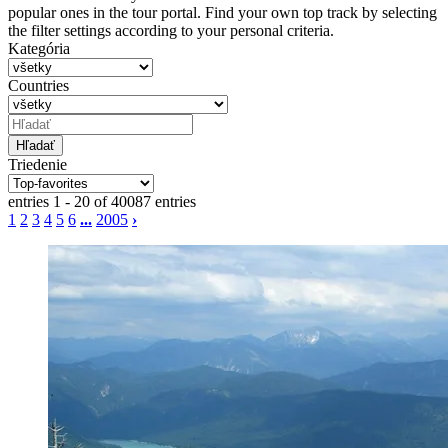
popular ones in the tour portal. Find your own top track by selecting
the filter settings according to your personal criteria.
Kategória
Countries
Triedenie
entries 1 - 20 of 40087 entries
1
2
3
4
5
6
...
2005
›