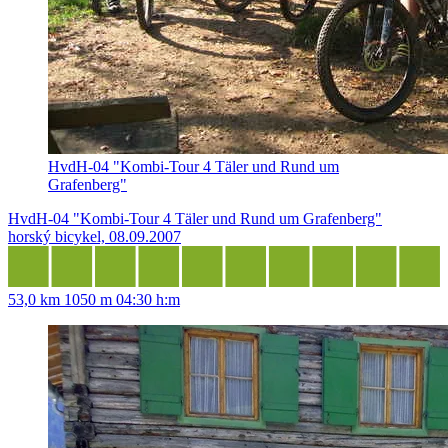
HvdH-04 "Kombi-Tour 4 Täler und Rund um
Grafenberg"
HvdH-04 "Kombi-Tour 4 Täler und Rund um Grafenberg"
horský bicykel, 08.09.2007
53,0 km
1050 m
04:30 h:m