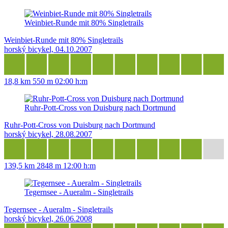
Weinbiet-Runde mit 80% Singletrails
Weinbiet-Runde mit 80% Singletrails
horský bicykel, 04.10.2007
18,8 km
550 m
02:00 h:m
Ruhr-Pott-Cross von Duisburg nach Dortmund
Ruhr-Pott-Cross von Duisburg nach Dortmund
horský bicykel, 28.08.2007
139,5 km
2848 m
12:00 h:m
Tegernsee - Aueralm - Singletrails
Tegernsee - Aueralm - Singletrails
horský bicykel, 26.06.2008