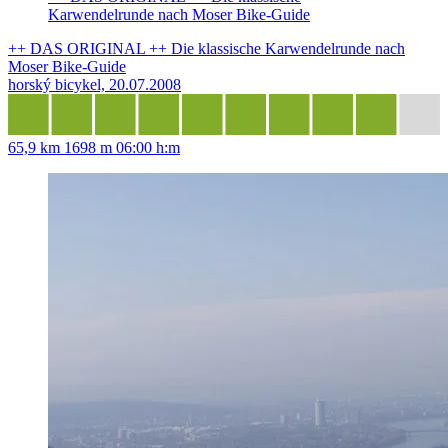
Karwendelrunde nach Moser Bike-Guide
++ DAS ORIGINAL ++ Die klassische Karwendelrunde nach
Moser Bike-Guide
horský bicykel, 20.07.2008
65,9 km
1698 m
06:00 h:m