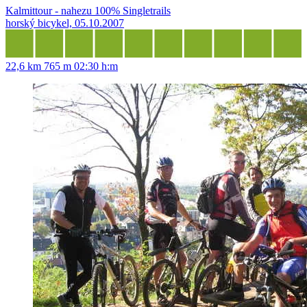
Kalmittour - nahezu 100% Singletrails
horský bicykel, 05.10.2007
22,6 km
765 m
02:30 h:m