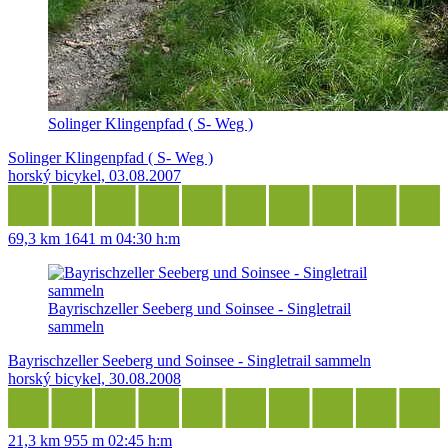
Solinger Klingenpfad ( S- Weg )
Solinger Klingenpfad ( S- Weg )
horský bicykel, 03.08.2007
69,3 km
1641 m
04:30 h:m
Bayrischzeller Seeberg und Soinsee - Singletrail
sammeln
Bayrischzeller Seeberg und Soinsee - Singletrail sammeln
horský bicykel, 30.08.2008
21,3 km
955 m
02:45 h:m