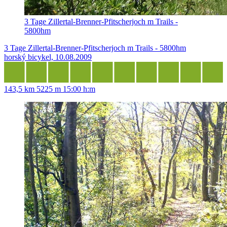
3 Tage Zillertal-Brenner-Pfitscherjoch m Trails -
5800hm
3 Tage Zillertal-Brenner-Pfitscherjoch m Trails - 5800hm
horský bicykel, 10.08.2009
143,5 km
5225 m
15:00 h:m