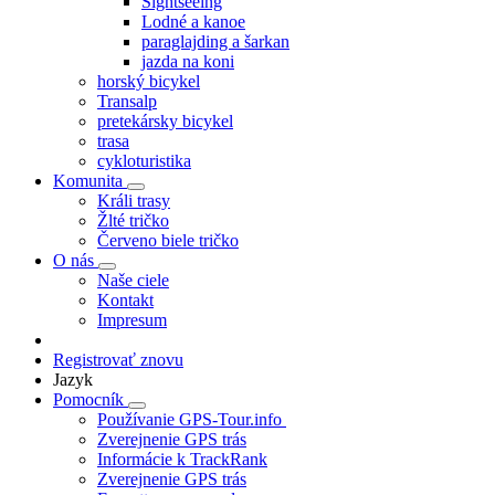
Sightseeing
Lodné a kanoe
paraglajding a šarkan
jazda na koni
horský bicykel
Transalp
pretekársky bicykel
trasa
cykloturistika
Komunita
Králi trasy
Žlté tričko
Červeno biele tričko
O nás
Naše ciele
Kontakt
Impresum
Registrovať znovu
Jazyk
Pomocník
Používanie GPS-Tour.info
Zverejnenie GPS trás
Informácie k TrackRank
Zverejnenie GPS trás