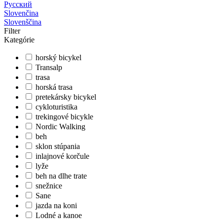
Русский
Slovenčina
Slovenščina
Filter
Kategórie
horský bicykel
Transalp
trasa
horská trasa
pretekársky bicykel
cykloturistika
trekingové bicykle
Nordic Walking
beh
sklon stúpania
inlajnové korčule
lyže
beh na dlhe trate
snežnice
Sane
jazda na koni
Lodné a kanoe