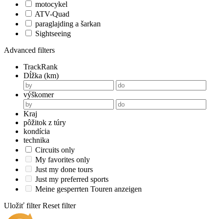
motocykel
ATV-Quad
paraglajding a šarkan
Sightseeing
Advanced filters
TrackRank
Dĺžka (km)
výškomer
Kraj
pôžitok z túry
kondícia
technika
Circuits only
My favorites only
Just my done tours
Just my preferred sports
Meine gesperrten Touren anzeigen
Uložiť filter
Reset filter