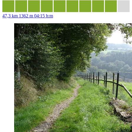
47,3 km
1362 m
04:15 h:m