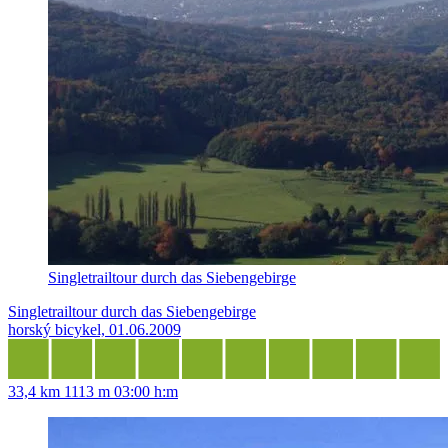
Singletrailtour durch das Siebengebirge
Singletrailtour durch das Siebengebirge
horský bicykel, 01.06.2009
33,4 km
1113 m
03:00 h:m