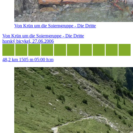
Von Krün um die Soierngruppe - Die Dritte
Von Krün um die Soierngruppe - Die Dritte
horský bicykel, 27.06.2006
48,2 km
1505 m
05:00 h:m