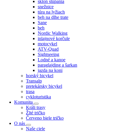
sklon stúpania
snežnice
túra na lyžiach
beh na dlhe trate
Sane
beh
Nordic Walking
inlajnové korčule
motocykel
ATV-Quad
Sightseeing
Lodné a kanoe
paraglajding a šarkan
jazda na koni
horský bicykel
Transalp
pretekársky bicykel
trasa
cykloturistika
Komunita
Králi trasy
Žlté tričko
Červeno biele tričko
O nás
Naše ciele