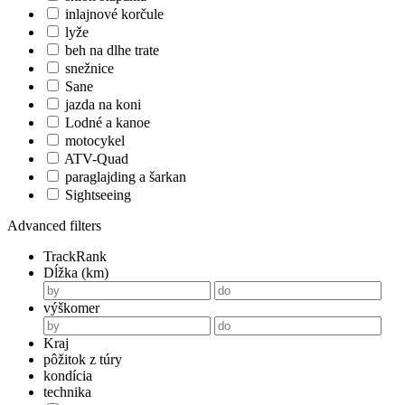
inlajnové korčule
lyže
beh na dlhe trate
snežnice
Sane
jazda na koni
Lodné a kanoe
motocykel
ATV-Quad
paraglajding a šarkan
Sightseeing
Advanced filters
TrackRank
Dĺžka (km)
výškomer
Kraj
pôžitok z túry
kondícia
technika