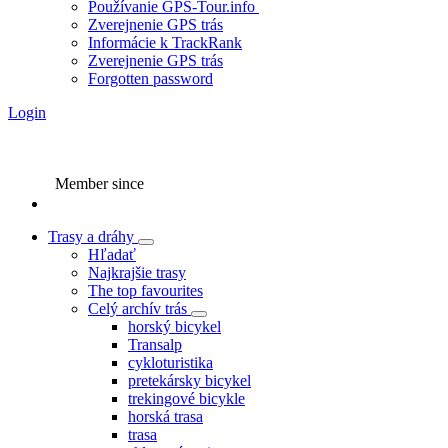
Používanie GPS-Tour.info
Zverejnenie GPS trás
Informácie k TrackRank
Zverejnenie GPS trás
Forgotten password
Login
Member since
Trasy a dráhy
Hľadať
Najkrajšie trasy
The top favourites
Celý archív trás
horský bicykel
Transalp
cykloturistika
pretekársky bicykel
trekingové bicykle
horská trasa
trasa