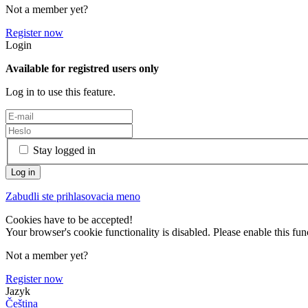
Not a member yet?
Register now
Login
Available for registred users only
Log in to use this feature.
Stay logged in
Zabudli ste prihlasovacia meno
Cookies have to be accepted!
Your browser's cookie functionality is disabled. Please enable this func
Not a member yet?
Register now
Jazyk
Čeština