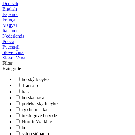
Deutsch
English
Español
Français
Magyar
Italiano
Nederlands
Polski
Русский
Slovenčina
Slovenščina
Filter
Kategórie
horský bicykel
Transalp
trasa
horská trasa
pretekársky bicykel
cykloturistika
trekingové bicykle
Nordic Walking
beh
sklon stúpania