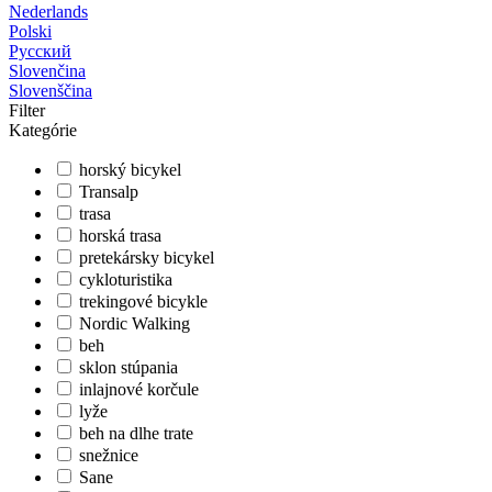
Nederlands
Polski
Русский
Slovenčina
Slovenščina
Filter
Kategórie
horský bicykel
Transalp
trasa
horská trasa
pretekársky bicykel
cykloturistika
trekingové bicykle
Nordic Walking
beh
sklon stúpania
inlajnové korčule
lyže
beh na dlhe trate
snežnice
Sane