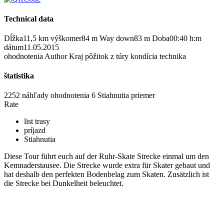
Technical data
Dĺžka
11,5 km
výškomer
84 m
Way down
83 m
Doba
00:40 h:m
dátum
11.05.2015
ohodnotenia
Author
Kraj
pôžitok z túry
kondícia
technika
štatistika
2252 náhľady
ohodnotenia
6 Stiahnutia
priemer
Rate
list trasy
príjazd
Stiahnutia
Diese Tour führt euch auf der Ruhr-Skate Strecke einmal um den
Kemnaderstausee. Die Strecke wurde extra für Skater gebaut und
hat deshalb den perfekten Bodenbelag zum Skaten. Zusätzlich ist
die Strecke bei Dunkelheit beleuchtet.