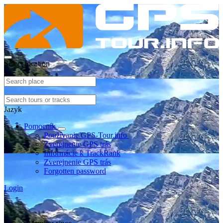
Select location
Jazyk
Pomocník
Používanie GPS-Tour.info
Zverejnenie GPS trás
Informácie k TrackRank
Zverejnenie GPS trás
Forgotten password
Login