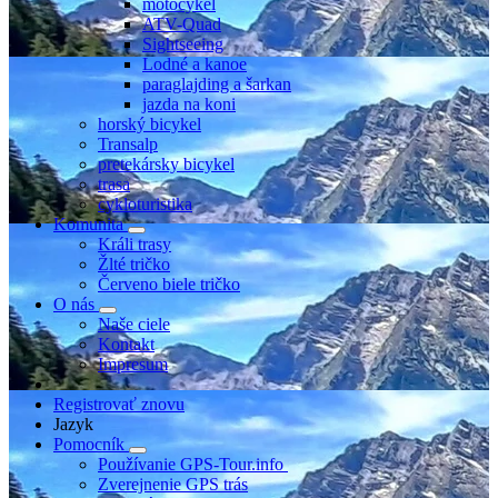
motocykel
ATV-Quad
Sightseeing
Lodné a kanoe
paraglajding a šarkan
jazda na koni
horský bicykel
Transalp
pretekársky bicykel
trasa
cykloturistika
Komunita
Králi trasy
Žlté tričko
Červeno biele tričko
O nás
Naše ciele
Kontakt
Impresum
Registrovať znovu
Jazyk
Pomocník
Používanie GPS-Tour.info
Zverejnenie GPS trás