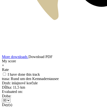
More downloads
Download PDF
My score
×
Rate
I have done this track
trasa:
Rund um den Kemnaderstausee
Druh:
inlajnové korčule
Dĺžka:
11,5 km
Evaluated on:
Doba:
Day(s)