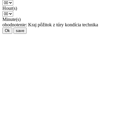
Hour(s)
Minute(s)
ohodnotenie:
Kraj
pôžitok z túry
kondícia
technika
Ok
save