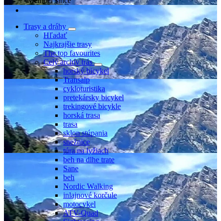
Member since
Trasy a dráhy
Hľadať
Najkrajšie trasy
The top favourites
Celý archív trás
horský bicykel
Transalp
cykloturistika
pretekársky bicykel
trekingové bicykle
horská trasa
trasa
sklon stúpania
snežnice
túra na lyžiach
beh na dlhe trate
Sane
beh
Nordic Walking
inlajnové korčule
motocykel
ATV-Quad