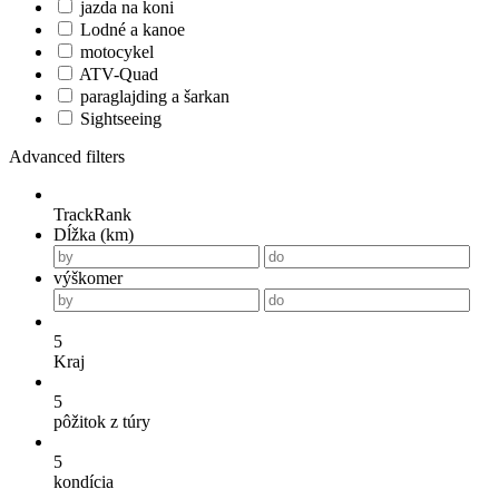
jazda na koni
Lodné a kanoe
motocykel
ATV-Quad
paraglajding a šarkan
Sightseeing
Advanced filters
TrackRank
Dĺžka (km)
výškomer
5
Kraj
5
pôžitok z túry
5
kondícia