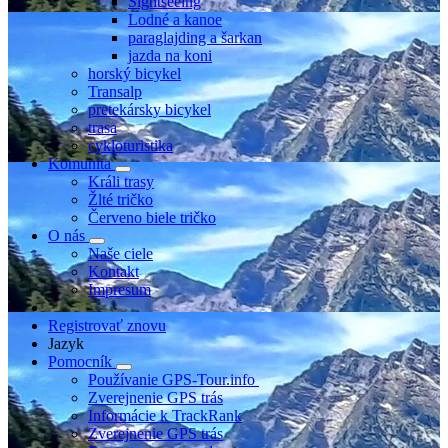
Sightseeing
Lodné a kanoe
paraglajding a šarkan
jazda na koni
horský bicykel
Transalp
pretekársky bicykel
trasa
cykloturistika
Komunita
Králi trasy
Žlté tričko
Červeno biele tričko
O nás
Naše ciele
Kontakt
Impresum
Registrovať znovu
Jazyk
Pomocník
Používanie GPS-Tour.info
Zverejnenie GPS trás
Informácie k TrackRank
Zverejnenie GPS trás