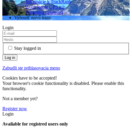
Informácie k TrackRank
Zverejnenie GPS trás
Forgotten password
Vytvoriť novú trasu
Login
Stay logged in
Zabudli ste prihlasovacia meno
Cookies have to be accepted!
Your browser's cookie functionality is disabled. Please enable this
functionality.
Not a member yet?
Register now
Login
Available for registred users only