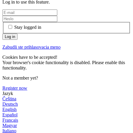
Log in to use this feature.
Stay logged in
Zabudli ste prihlasovacia meno
Cookies have to be accepted!
Your browser's cookie functionality is disabled. Please enable this
functionality.
Not a member yet?
Register now
Jazyk
Čeština
Deutsch
English
Español
Français
Magyar
Italiano