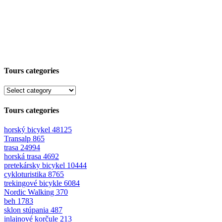
Tours categories
Tours categories
horský bicykel
48125
Transalp
865
trasa
24994
horská trasa
4692
pretekársky bicykel
10444
cykloturistika
8765
trekingové bicykle
6084
Nordic Walking
370
beh
1783
sklon stúpania
487
inlajnové korčule
213