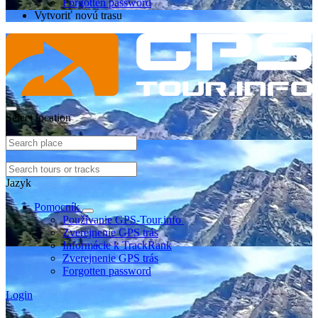
Forgotten password
Vytvoriť novú trasu
Select location
Jazyk
Pomocník
Používanie GPS-Tour.info
Zverejnenie GPS trás
Informácie k TrackRank
Zverejnenie GPS trás
Forgotten password
Login