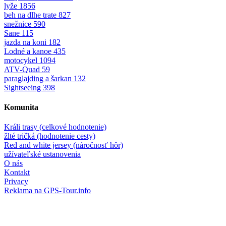
lyže
1856
beh na dlhe trate
827
snežnice
590
Sane
115
jazda na koni
182
Lodné a kanoe
435
motocykel
1094
ATV-Quad
59
paraglajding a šarkan
132
Sightseeing
398
Komunita
Králi trasy (celkové hodnotenie)
žlté tričká (hodnotenie cesty)
Red and white jersey (náročnosť hôr)
užívateľské ustanovenia
O nás
Kontakt
Privacy
Reklama na GPS-Tour.info