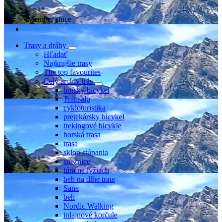
Member since
Trasy a dráhy
Hľadať
Najkrajšie trasy
The top favourites
Celý archív trás
horský bicykel
Transalp
cykloturistika
pretekársky bicykel
trekingové bicykle
horská trasa
trasa
sklon stúpania
snežnice
túra na lyžiach
beh na dlhe trate
Sane
beh
Nordic Walking
inlajnové korčule