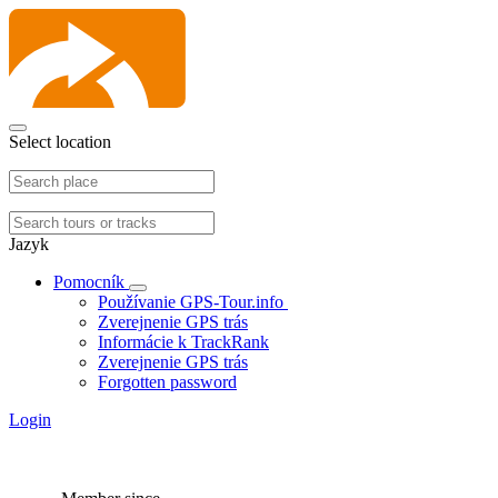
Select location
Jazyk
Pomocník
Používanie GPS-Tour.info
Zverejnenie GPS trás
Informácie k TrackRank
Zverejnenie GPS trás
Forgotten password
Login