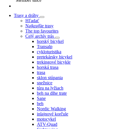
Member since
Trasy a dráhy
Hľadať
Najkrajšie trasy
The top favourites
Celý archív trás
horský bicykel
Transalp
cykloturistika
pretekársky bicykel
trekingové bicykle
horská trasa
trasa
sklon stúpania
snežnice
túra na lyžiach
beh na dlhe trate
Sane
beh
Nordic Walking
inlajnové korčule
motocykel
ATV-Quad