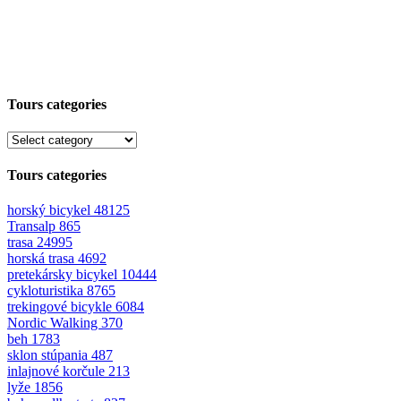
Tours categories
Tours categories
horský bicykel
48125
Transalp
865
trasa
24995
horská trasa
4692
pretekársky bicykel
10444
cykloturistika
8765
trekingové bicykle
6084
Nordic Walking
370
beh
1783
sklon stúpania
487
inlajnové korčule
213
lyže
1856