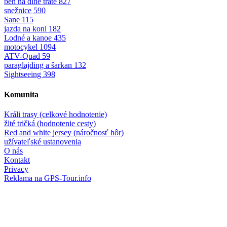
beh na dlhe trate
827
snežnice
590
Sane
115
jazda na koni
182
Lodné a kanoe
435
motocykel
1094
ATV-Quad
59
paraglajding a šarkan
132
Sightseeing
398
Komunita
Králi trasy (celkové hodnotenie)
žlté tričká (hodnotenie cesty)
Red and white jersey (náročnosť hôr)
užívateľské ustanovenia
O nás
Kontakt
Privacy
Reklama na GPS-Tour.info