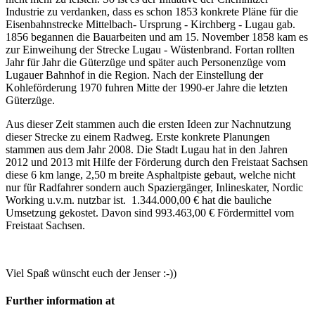
Industrie zu verdanken, dass es schon 1853 konkrete Pläne für die
Eisenbahnstrecke Mittelbach- Ursprung - Kirchberg - Lugau gab.
1856 begannen die Bauarbeiten und am 15. November 1858 kam es
zur Einweihung der Strecke Lugau - Wüstenbrand. Fortan rollten
Jahr für Jahr die Güterzüge und später auch Personenzüge vom
Lugauer Bahnhof in die Region. Nach der Einstellung der
Kohleförderung 1970 fuhren Mitte der 1990-er Jahre die letzten
Güterzüge.
Aus dieser Zeit stammen auch die ersten Ideen zur Nachnutzung
dieser Strecke zu einem Radweg. Erste konkrete Planungen
stammen aus dem Jahr 2008. Die Stadt Lugau hat in den Jahren
2012 und 2013 mit Hilfe der Förderung durch den Freistaat Sachsen
diese 6 km lange, 2,50 m breite Asphaltpiste gebaut, welche nicht
nur für Radfahrer sondern auch Spaziergänger, Inlineskater, Nordic
Working u.v.m. nutzbar ist. 1.344.000,00 € hat die bauliche
Umsetzung gekostet. Davon sind 993.463,00 € Fördermittel vom
Freistaat Sachsen.
Viel Spaß wünscht euch der Jenser :-))
Further information at