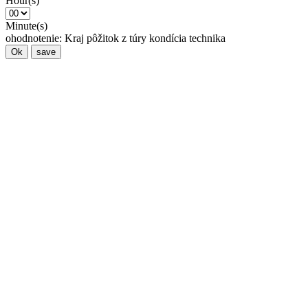
Hour(s)
Minute(s)
ohodnotenie:
Kraj
pôžitok z túry
kondícia
technika
Ok
save