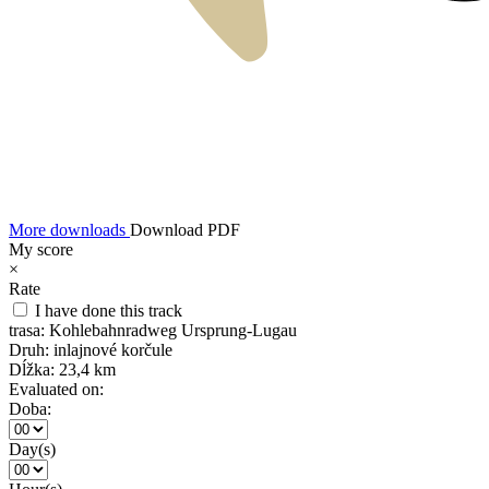
More downloads
Download PDF
My score
×
Rate
I have done this track
trasa:
Kohlebahnradweg Ursprung-Lugau
Druh:
inlajnové korčule
Dĺžka:
23,4 km
Evaluated on:
Doba:
Day(s)