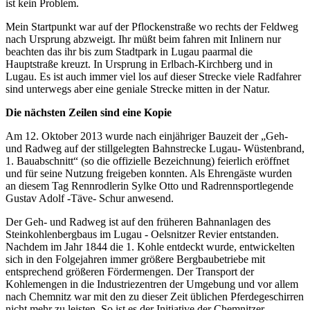
ist kein Problem.
Mein Startpunkt war auf der Pflockenstraße wo rechts der Feldweg
nach Ursprung abzweigt. Ihr müßt beim fahren mit Inlinern nur
beachten das ihr bis zum Stadtpark in Lugau paarmal die
Hauptstraße kreuzt. In Ursprung in Erlbach-Kirchberg und in
Lugau. Es ist auch immer viel los auf dieser Strecke viele Radfahrer
sind unterwegs aber eine geniale Strecke mitten in der Natur.
Die nächsten Zeilen sind eine Kopie
Am 12. Oktober 2013 wurde nach einjähriger Bauzeit der „Geh-
und Radweg auf der stillgelegten Bahnstrecke Lugau- Wüstenbrand,
1. Bauabschnitt“ (so die offizielle Bezeichnung) feierlich eröffnet
und für seine Nutzung freigeben konnten. Als Ehrengäste wurden
an diesem Tag Rennrodlerin Sylke Otto und Radrennsportlegende
Gustav Adolf -Täve- Schur anwesend.
Der Geh- und Radweg ist auf den früheren Bahnanlagen des
Steinkohlenbergbaus im Lugau - Oelsnitzer Revier entstanden.
Nachdem im Jahr 1844 die 1. Kohle entdeckt wurde, entwickelten
sich in den Folgejahren immer größere Bergbaubetriebe mit
entsprechend größeren Fördermengen. Der Transport der
Kohlemengen in die Industriezentren der Umgebung und vor allem
nach Chemnitz war mit den zu dieser Zeit üblichen Pferdegeschirren
nicht mehr zu leisten. So ist es der Initiative der Chemnitzer