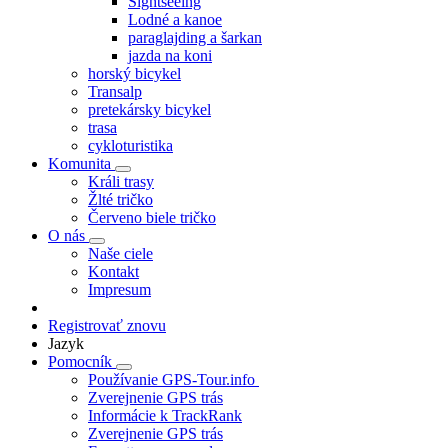
Sightseeing
Lodné a kanoe
paraglajding a šarkan
jazda na koni
horský bicykel
Transalp
pretekársky bicykel
trasa
cykloturistika
Komunita
Králi trasy
Žlté tričko
Červeno biele tričko
O nás
Naše ciele
Kontakt
Impresum
Registrovať znovu
Jazyk
Pomocník
Používanie GPS-Tour.info
Zverejnenie GPS trás
Informácie k TrackRank
Zverejnenie GPS trás