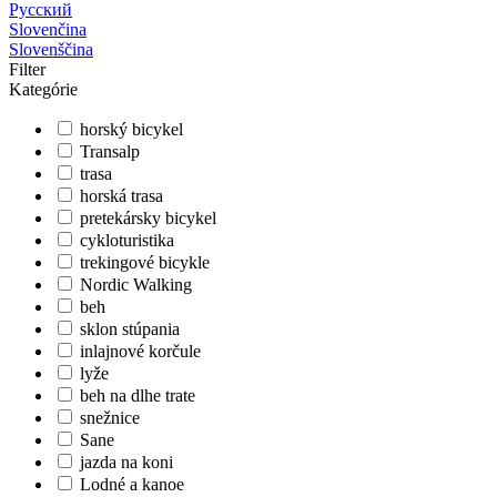
Русский
Slovenčina
Slovenščina
Filter
Kategórie
horský bicykel
Transalp
trasa
horská trasa
pretekársky bicykel
cykloturistika
trekingové bicykle
Nordic Walking
beh
sklon stúpania
inlajnové korčule
lyže
beh na dlhe trate
snežnice
Sane
jazda na koni
Lodné a kanoe