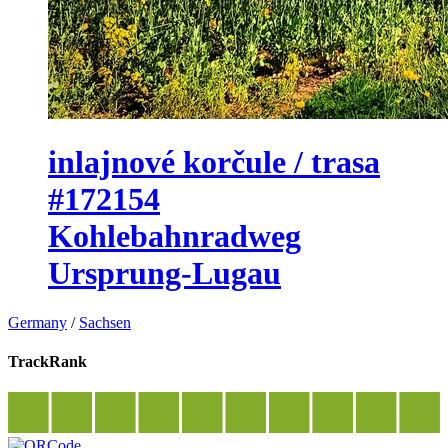
inlajnové korčule / trasa
#172154
Kohlebahnradweg
Ursprung-Lugau
Germany
/
Sachsen
TrackRank