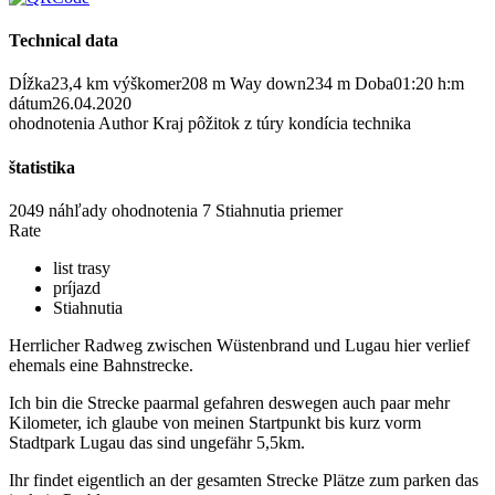
Technical data
Dĺžka
23,4 km
výškomer
208 m
Way down
234 m
Doba
01:20 h:m
dátum
26.04.2020
ohodnotenia
Author
Kraj
pôžitok z túry
kondícia
technika
štatistika
2049 náhľady
ohodnotenia
7 Stiahnutia
priemer
Rate
list trasy
príjazd
Stiahnutia
Herrlicher Radweg zwischen Wüstenbrand und Lugau hier verlief
ehemals eine Bahnstrecke.
Ich bin die Strecke paarmal gefahren deswegen auch paar mehr
Kilometer, ich glaube von meinen Startpunkt bis kurz vorm
Stadtpark Lugau das sind ungefähr 5,5km.
Ihr findet eigentlich an der gesamten Strecke Plätze zum parken das