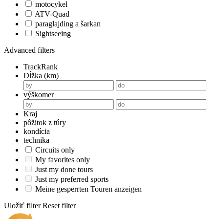
motocykel
ATV-Quad
paraglajding a šarkan
Sightseeing
Advanced filters
TrackRank
Dĺžka (km)
výškomer
Kraj
pôžitok z túry
kondícia
technika
Circuits only
My favorites only
Just my done tours
Just my preferred sports
Meine gesperrten Touren anzeigen
Uložiť filter
Reset filter