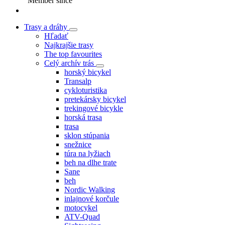
Member since
Trasy a dráhy
Hľadať
Najkrajšie trasy
The top favourites
Celý archív trás
horský bicykel
Transalp
cykloturistika
pretekársky bicykel
trekingové bicykle
horská trasa
trasa
sklon stúpania
snežnice
túra na lyžiach
beh na dlhe trate
Sane
beh
Nordic Walking
inlajnové korčule
motocykel
ATV-Quad