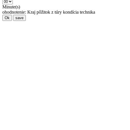
Minute(s)
ohodnotenie:
Kraj
pôžitok z túry
kondícia
technika
Ok
save