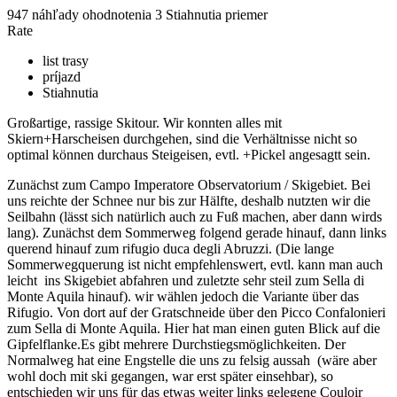
947 náhľady
ohodnotenia
3 Stiahnutia
priemer
Rate
list trasy
príjazd
Stiahnutia
Großartige, rassige Skitour. Wir konnten alles mit
Skiern+Harscheisen durchgehen, sind die Verhältnisse nicht so
optimal können durchaus Steigeisen, evtl. +Pickel angesagtt sein.
Zunächst zum Campo Imperatore Observatorium / Skigebiet. Bei
uns reichte der Schnee nur bis zur Hälfte, deshalb nutzten wir die
Seilbahn (lässt sich natürlich auch zu Fuß machen, aber dann wirds
lang). Zunächst dem Sommerweg folgend gerade hinauf, dann links
querend hinauf zum rifugio duca degli Abruzzi. (Die lange
Sommerwegquerung ist nicht empfehlenswert, evtl. kann man auch
leicht ins Skigebiet abfahren und zuletzte sehr steil zum Sella di
Monte Aquila hinauf). wir wählen jedoch die Variante über das
Rifugio. Von dort auf der Gratschneide über den Picco Confalonieri
zum Sella di Monte Aquila. Hier hat man einen guten Blick auf die
Gipfelflanke.Es gibt mehrere Durchstiegsmöglichkeiten. Der
Normalweg hat eine Engstelle die uns zu felsig aussah (wäre aber
wohl doch mit ski gegangen, war erst später einsehbar), so
entschieden wir uns für das etwas weiter links gelegene Couloir