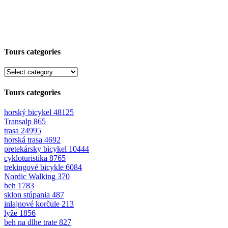
Tours categories
Tours categories
horský bicykel
48125
Transalp
865
trasa
24995
horská trasa
4692
pretekársky bicykel
10444
cykloturistika
8765
trekingové bicykle
6084
Nordic Walking
370
beh
1783
sklon stúpania
487
inlajnové korčule
213
lyže
1856
beh na dlhe trate
827