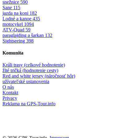
snežnice
590
Sane
115
jazda na koni
182
Lodné a kanoe
435
motocykel
1094
ATV-Quad
59
paraglajding a šarkan
132
Sightseeing
398
Komunita
Králi trasy (celkové hodnotenie)
žlté tričká (hodnotenie cesty)
Red and white jersey (náročnosť hôr)
užívateľské ustanovenia
O nás
Kontakt
Privacy
Reklama na GPS-Tour.info
© 2026 GPS-Tour.info,
Impresum