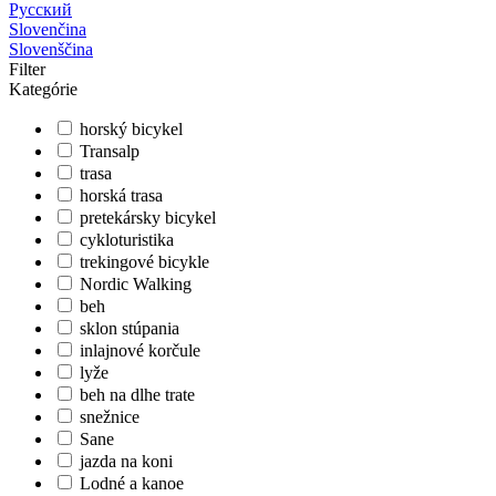
Русский
Slovenčina
Slovenščina
Filter
Kategórie
horský bicykel
Transalp
trasa
horská trasa
pretekársky bicykel
cykloturistika
trekingové bicykle
Nordic Walking
beh
sklon stúpania
inlajnové korčule
lyže
beh na dlhe trate
snežnice
Sane
jazda na koni
Lodné a kanoe