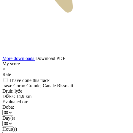
More downloads
Download PDF
My score
×
Rate
I have done this track
trasa:
Corno Grande, Canale Bissolati
Druh:
lyže
Dĺžka:
14,9 km
Evaluated on:
Doba:
Day(s)
Hour(s)