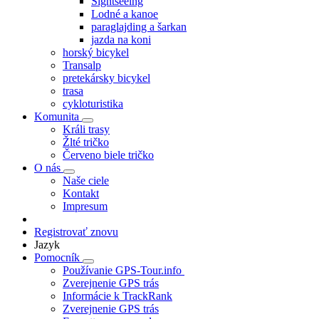
Sightseeing
Lodné a kanoe
paraglajding a šarkan
jazda na koni
horský bicykel
Transalp
pretekársky bicykel
trasa
cykloturistika
Komunita
Králi trasy
Žlté tričko
Červeno biele tričko
O nás
Naše ciele
Kontakt
Impresum
Registrovať znovu
Jazyk
Pomocník
Používanie GPS-Tour.info
Zverejnenie GPS trás
Informácie k TrackRank
Zverejnenie GPS trás