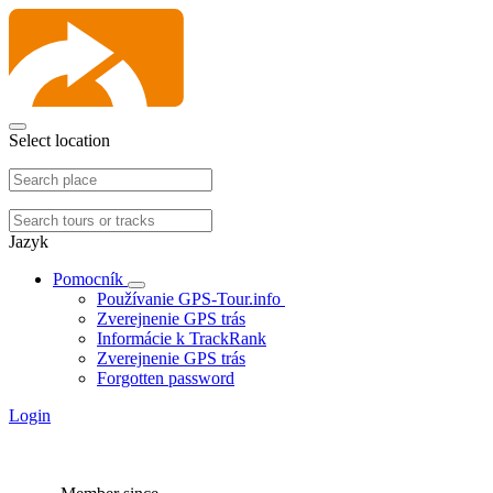
Select location
Jazyk
Pomocník
Používanie GPS-Tour.info
Zverejnenie GPS trás
Informácie k TrackRank
Zverejnenie GPS trás
Forgotten password
Login