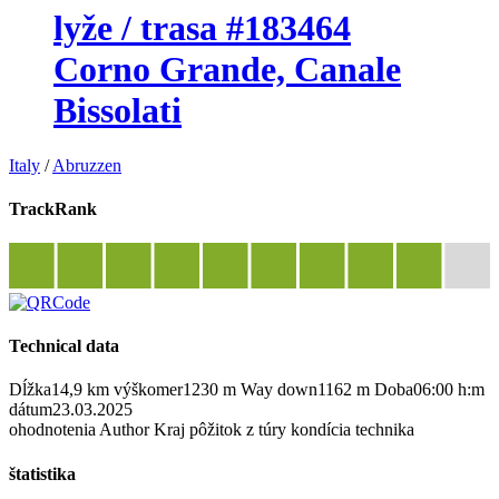
lyže / trasa #183464
Corno Grande, Canale
Bissolati
Italy
/
Abruzzen
TrackRank
Technical data
Dĺžka
14,9 km
výškomer
1230 m
Way down
1162 m
Doba
06:00 h:m
dátum
23.03.2025
ohodnotenia
Author
Kraj
pôžitok z túry
kondícia
technika
štatistika