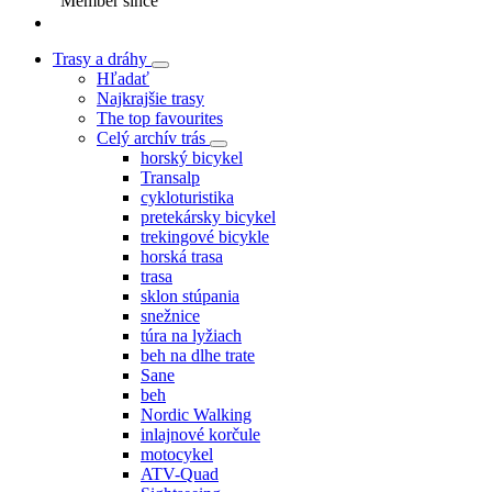
Member since
Trasy a dráhy
Hľadať
Najkrajšie trasy
The top favourites
Celý archív trás
horský bicykel
Transalp
cykloturistika
pretekársky bicykel
trekingové bicykle
horská trasa
trasa
sklon stúpania
snežnice
túra na lyžiach
beh na dlhe trate
Sane
beh
Nordic Walking
inlajnové korčule
motocykel
ATV-Quad