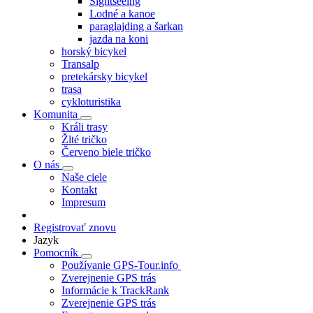
Sightseeing
Lodné a kanoe
paraglajding a šarkan
jazda na koni
horský bicykel
Transalp
pretekársky bicykel
trasa
cykloturistika
Komunita
Králi trasy
Žlté tričko
Červeno biele tričko
O nás
Naše ciele
Kontakt
Impresum
Registrovať znovu
Jazyk
Pomocník
Používanie GPS-Tour.info
Zverejnenie GPS trás
Informácie k TrackRank
Zverejnenie GPS trás