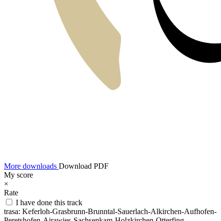
More downloads
Download PDF
My score
×
Rate
I have done this track
trasa:
Keferloh-Grasbrunn-Brunntal-Sauerlach-Alkirchen-Aufhofen-
Peretshofen-Airawies-Sachsenkam-Holzkirchen-Otterfing-