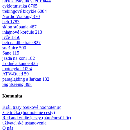
pretekársky bicykel
10444
cykloturistika
8765
trekingové bicykle
6084
Nordic Walking
370
beh
1783
sklon stúpania
487
inlajnové korčule
213
lyže
1856
beh na dlhe trate
827
snežnice
590
Sane
115
jazda na koni
182
Lodné a kanoe
435
motocykel
1094
ATV-Quad
59
paraglajding a šarkan
132
Sightseeing
398
Komunita
Králi trasy (celkové hodnotenie)
žlté tričká (hodnotenie cesty)
Red and white jersey (náročnosť hôr)
užívateľské ustanovenia
O nás