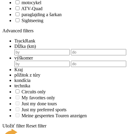
motocykel
ATV-Quad
paraglajding a šarkan
Sightseeing
Advanced filters
TrackRank
Dĺžka (km)
výškomer
Kraj
pôžitok z túry
kondícia
technika
Circuits only
My favorites only
Just my done tours
Just my preferred sports
Meine gesperrten Touren anzeigen
Uložiť filter
Reset filter