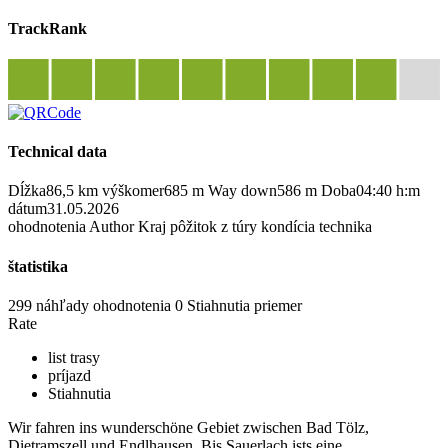
TrackRank
Technical data
Dĺžka
86,5 km
výškomer
685 m
Way down
586 m
Doba
04:40 h:m
dátum
31.05.2026
ohodnotenia
Author
Kraj
pôžitok z túry
kondícia
technika
štatistika
299 náhľady
ohodnotenia
0 Stiahnutia
priemer
Rate
list trasy
príjazd
Stiahnutia
Wir fahren ins wunderschöne Gebiet zwischen Bad Tölz,
Dietramszell und Endlhausen. Bis Sauerlach ists eine