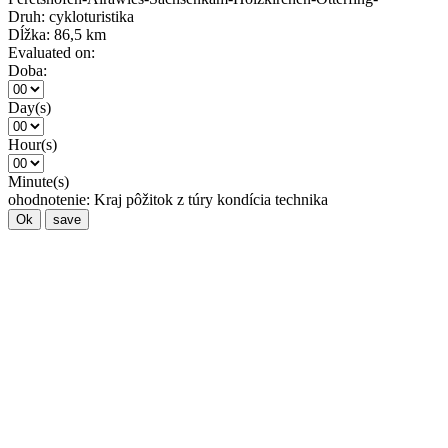
Druh:
cykloturistika
Dĺžka:
86,5 km
Evaluated on:
Doba:
Day(s)
Hour(s)
Minute(s)
ohodnotenie:
Kraj
pôžitok z túry
kondícia
technika
Ok
save