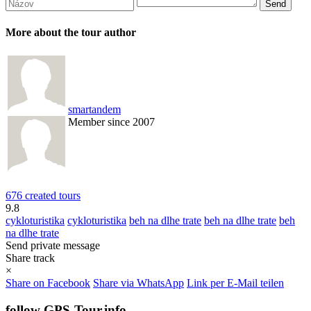
More about the tour author
smartandem
Member since 2007
676 created tours
9.8
cykloturistika
cykloturistika
beh na dlhe trate
beh na dlhe trate
beh
na dlhe trate
Send private message
Share track
×
Share on Facebook
Share via WhatsApp
Link per E-Mail teilen
follow GPS-Tour.info