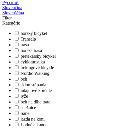
Русский
Slovenčina
Slovenščina
Filter
Kategórie
horský bicykel
Transalp
trasa
horská trasa
pretekársky bicykel
cykloturistika
trekingové bicykle
Nordic Walking
beh
sklon stúpania
inlajnové korčule
lyže
beh na dlhe trate
snežnice
Sane
jazda na koni
Lodné a kanoe