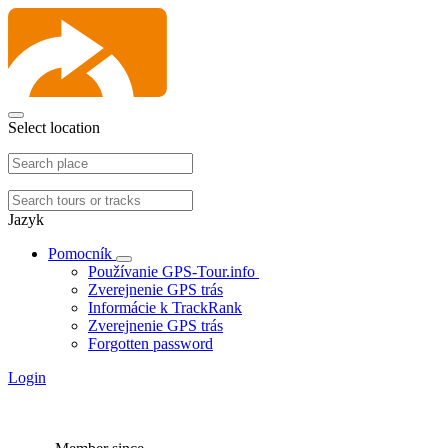
Select location
Jazyk
Pomocník
Používanie GPS-Tour.info
Zverejnenie GPS trás
Informácie k TrackRank
Zverejnenie GPS trás
Forgotten password
Login