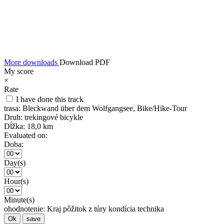
More downloads
Download PDF
My score
×
Rate
I have done this track
trasa:
Bleckwand über dem Wolfgangsee, Bike/Hike-Tour
Druh:
trekingové bicykle
Dĺžka:
18,0 km
Evaluated on:
Doba:
Day(s)
Hour(s)
Minute(s)
ohodnotenie:
Kraj
pôžitok z túry
kondícia
technika
Ok
save