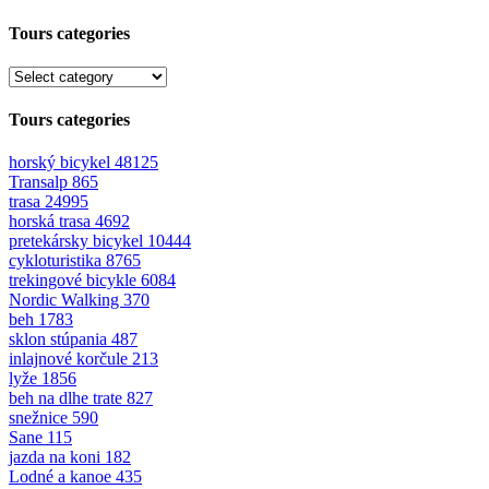
Tours categories
Tours categories
horský bicykel
48125
Transalp
865
trasa
24995
horská trasa
4692
pretekársky bicykel
10444
cykloturistika
8765
trekingové bicykle
6084
Nordic Walking
370
beh
1783
sklon stúpania
487
inlajnové korčule
213
lyže
1856
beh na dlhe trate
827
snežnice
590
Sane
115
jazda na koni
182
Lodné a kanoe
435