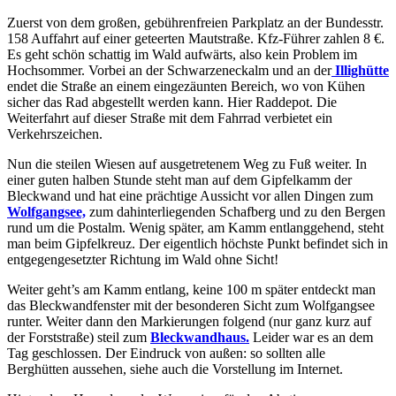
Zuerst von dem großen, gebührenfreien Parkplatz an der Bundesstr.
158 Auffahrt auf einer geteerten Mautstraße. Kfz-Führer zahlen 8 €.
Es geht schön schattig im Wald aufwärts, also kein Problem im
Hochsommer. Vorbei an der Schwarzeneckalm und an der
Illighütte
endet die Straße an einem eingezäunten Bereich, wo von Kühen
sicher das Rad abgestellt werden kann. Hier Raddepot. Die
Weiterfahrt auf dieser Straße mit dem Fahrrad verbietet ein
Verkehrszeichen.
Nun die steilen Wiesen auf ausgetretenem Weg zu Fuß weiter. In
einer guten halben Stunde steht man auf dem Gipfelkamm der
Bleckwand und hat eine prächtige Aussicht vor allen Dingen zum
Wolfgangsee,
zum dahinterliegenden Schafberg und zu den Bergen
rund um die Postalm. Wenig später, am Kamm entlanggehend, steht
man beim Gipfelkreuz. Der eigentlich höchste Punkt befindet sich in
entgegengesetzter Richtung im Wald ohne Sicht!
Weiter geht’s am Kamm entlang, keine 100 m später entdeckt man
das Bleckwandfenster mit der besonderen Sicht zum Wolfgangsee
runter. Weiter dann den Markierungen folgend (nur ganz kurz auf
der Forststraße) steil zum
Bleckwandhaus.
Leider war es an dem
Tag geschlossen. Der Eindruck von außen: so sollten alle
Berghütten aussehen, siehe auch die Vorstellung im Internet.