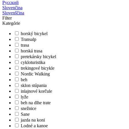
Русский
Slovenčina
Slovenščina
Filter
Kategórie
horský bicykel
Transalp
trasa
horská trasa
pretekársky bicykel
cykloturistika
trekingové bicykle
Nordic Walking
beh
sklon stúpania
inlajnové korčule
lyže
beh na dlhe trate
snežnice
Sane
jazda na koni
Lodné a kanoe