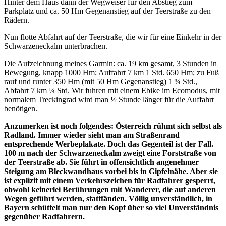
Hinter dem Haus dann der Wegweiser für den Abstieg zum
Parkplatz und ca. 50 Hm Gegenanstieg auf der Teerstraße zu den
Rädern.
Nun flotte Abfahrt auf der Teerstraße, die wir für eine Einkehr in der
Schwarzeneckalm unterbrachen.
Die Aufzeichnung meines Garmin: ca. 19 km gesamt, 3 Stunden in
Bewegung, knapp 1000 Hm; Auffahrt 7 km 1 Std. 650 Hm; zu Fuß
rauf und runter 350 Hm (mit 50 Hm Gegenanstieg) 1 ¾ Std.,
Abfahrt 7 km ¼ Std. Wir fuhren mit einem Ebike im Ecomodus, mit
normalem Treckingrad wird man ½ Stunde länger für die Auffahrt
benötigen.
Anzumerken ist noch folgendes: Österreich rühmt sich selbst als
Radland. Immer wieder sieht man am Straßenrand
entsprechende Werbeplakate. Doch das Gegenteil ist der Fall.
100 m nach der Schwarzeneckalm zweigt eine Forststraße von
der Teerstraße ab. Sie führt in offensichtlich angenehmer
Steigung am Bleckwandhaus vorbei bis in Gipfelnähe. Aber sie
ist explizit mit einem Verkehrszeichen für Radfahrer gesperrt,
obwohl keinerlei Berührungen mit Wanderer, die auf anderen
Wegen geführt werden, stattfänden. Völlig unverständlich, in
Bayern schüttelt man nur den Kopf über so viel Unverständnis
gegenüber Radfahrern.