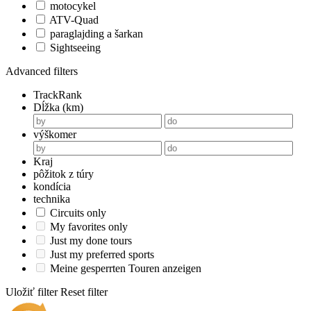
motocykel
ATV-Quad
paraglajding a šarkan
Sightseeing
Advanced filters
TrackRank
Dĺžka (km)
výškomer
Kraj
pôžitok z túry
kondícia
technika
Circuits only
My favorites only
Just my done tours
Just my preferred sports
Meine gesperrten Touren anzeigen
Uložiť filter
Reset filter