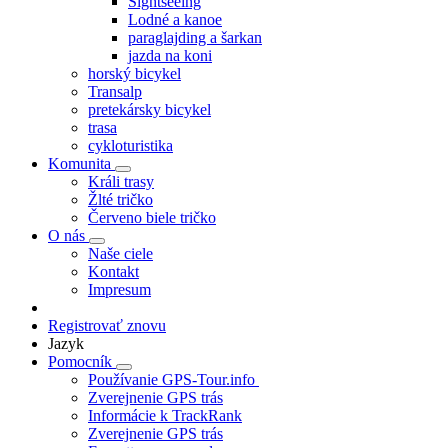
Sightseeing
Lodné a kanoe
paraglajding a šarkan
jazda na koni
horský bicykel
Transalp
pretekársky bicykel
trasa
cykloturistika
Komunita
Králi trasy
Žlté tričko
Červeno biele tričko
O nás
Naše ciele
Kontakt
Impresum
Registrovať znovu
Jazyk
Pomocník
Používanie GPS-Tour.info
Zverejnenie GPS trás
Informácie k TrackRank
Zverejnenie GPS trás