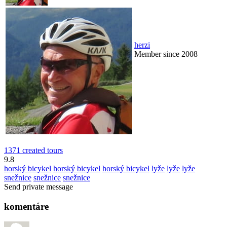
herzi
Member since 2008
1371 created tours
9.8
horský bicykel
horský bicykel
horský bicykel
lyže
lyže
lyže
snežnice
snežnice
snežnice
Send private message
komentáre