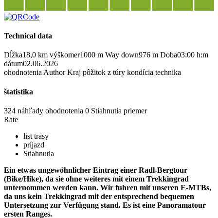
Technical data
Dĺžka
18,0 km
výškomer
1000 m
Way down
976 m
Doba
03:00 h:m
dátum
02.06.2026
ohodnotenia
Author
Kraj
pôžitok z túry
kondícia
technika
štatistika
324 náhľady
ohodnotenia
0 Stiahnutia
priemer
Rate
list trasy
príjazd
Stiahnutia
Ein etwas ungewöhnlicher Eintrag einer Radl-Bergtour
(Bike/Hike), da sie ohne weiteres mit einem Trekkingrad
unternommen werden kann. Wir fuhren mit unseren E-MTBs,
da uns kein Trekkingrad mit der entsprechend bequemen
Untersetzung zur Verfügung stand. Es ist eine Panoramatour
ersten Ranges.