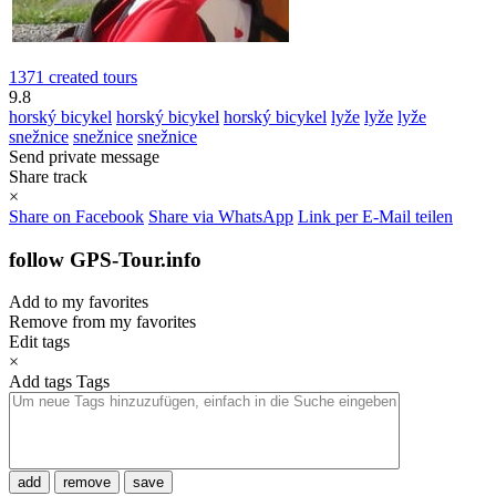
1371 created tours
9.8
horský bicykel
horský bicykel
horský bicykel
lyže
lyže
lyže
snežnice
snežnice
snežnice
Send private message
Share track
×
Share on Facebook
Share via WhatsApp
Link per E-Mail teilen
follow GPS-Tour.info
Add to my favorites
Remove from my favorites
Edit tags
×
Add tags
Tags
add
remove
save