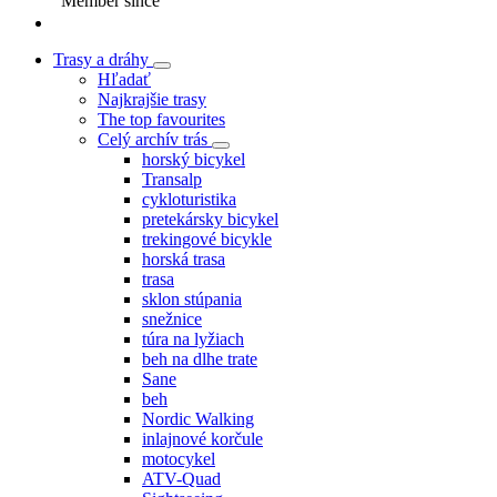
Member since
Trasy a dráhy
Hľadať
Najkrajšie trasy
The top favourites
Celý archív trás
horský bicykel
Transalp
cykloturistika
pretekársky bicykel
trekingové bicykle
horská trasa
trasa
sklon stúpania
snežnice
túra na lyžiach
beh na dlhe trate
Sane
beh
Nordic Walking
inlajnové korčule
motocykel
ATV-Quad