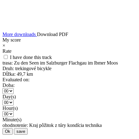
More downloads
Download PDF
My score
×
Rate
I have done this track
trasa:
Zu den Seen im Salzburger Flachgau im Ibmer Moos
Druh:
trekingové bicykle
Dĺžka:
49,7 km
Evaluated on:
Doba:
Day(s)
Hour(s)
Minute(s)
ohodnotenie:
Kraj
pôžitok z túry
kondícia
technika
Ok
save