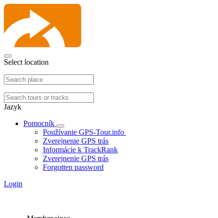
Select location
Jazyk
Pomocník
Používanie GPS-Tour.info
Zverejnenie GPS trás
Informácie k TrackRank
Zverejnenie GPS trás
Forgotten password
Login