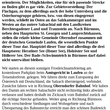
orientieren. Der Möglichkeiten, eine für sich passende Strecke
zu finden gibt es gar viele. Zur Gebietsvorstellung: Der
Flachgau, zu dem allerdings auch der hohe Untersberg und die
Osterhorngruppe gehören, bzw. von diesen eingegrenzt
werden, schließt im Osten an das Salzkammergut und im
Westen an das untere Salzachtal mit den Landkreisen
Berchtesgadener Land und Traunstein an. Nach Bürmoos,
neben den Hauptorten St. Georgen und Lamprechtshausen,
stellen die relativ kleine Gemeinde Oberndorf zusammen mit
der deutschen Gemeinde Laufen, die wesentlichen Punkte
dieser Tour dar. Hauptziel dieser Tour sind allerdings die drei
Hauptseen: Heratiner See (Ibmer See), Holzöster See und
Höllerer See. Der Bade-/Schwimmteich in Bürmoos darf dabei
nicht unerwähnt bleiben.
Wir starten an diesem sonnigen Fronleichnamsfeiertag am
kostenlosen Parkplatz beim
Amtsgericht in Laufen
an der
Teisendorferstr. gelegen. Wir fahren direkt zum Europasteg der
Österreich mit Deutschland, die Salzach übersteigend, verbindet.
Zunächst fahren wir in Richtung
Oberndorfer Bahnhof
. Wir haben
den Damm am rechten Salzachufer nicht rechtzeitig links abwärts
verlassen und hatten deshalb im Zickzack vom Bahnhof zurück auf
die richtige Strecke gefunden. Weiter ging es Richtung Bürmoos
durch verschiedene Siedlungen und Wohngebiete und nach
Überquerung des Bahnstrecke erreicht man den schönen Badeteich