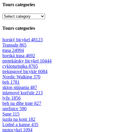
Tours categories
Tours categories
horský bicykel
48123
Transalp
865
trasa
24994
horská trasa
4692
pretekársky bicykel
10444
cykloturistika
8765
trekingové bicykle
6084
Nordic Walking
370
beh
1781
sklon stúpania
487
inlajnové korčule
213
lyže
1856
beh na dlhe trate
827
snežnice
590
Sane
115
jazda na koni
182
Lodné a kanoe
435
motocykel
1094