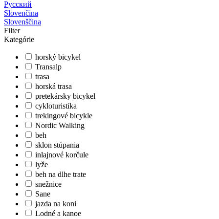
Русский
Slovenčina
Slovenščina
Filter
Kategórie
horský bicykel
Transalp
trasa
horská trasa
pretekársky bicykel
cykloturistika
trekingové bicykle
Nordic Walking
beh
sklon stúpania
inlajnové korčule
lyže
beh na dlhe trate
snežnice
Sane
jazda na koni
Lodné a kanoe