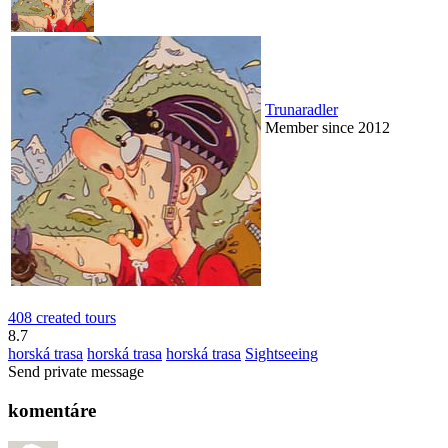
Trunaradler
Member since 2012
408 created tours
8.7
horská trasa
horská trasa
horská trasa
Sightseeing
Send private message
komentáre