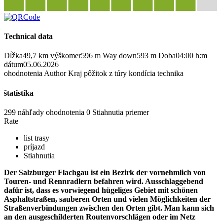
Technical data
Dĺžka
49,7 km
výškomer
596 m
Way down
593 m
Doba
04:00 h:m
dátum
05.06.2026
ohodnotenia
Author
Kraj
pôžitok z túry
kondícia
technika
štatistika
299 náhľady
ohodnotenia
0 Stiahnutia
priemer
Rate
list trasy
príjazd
Stiahnutia
Der Salzburger Flachgau ist ein Bezirk der vornehmlich von
Touren- und Rennradlern befahren wird. Ausschlaggebend
dafür ist, dass es vorwiegend hügeliges Gebiet mit schönen
Asphaltstraßen, sauberen Orten und vielen Möglichkeiten der
Straßenverbindungen zwischen den Orten gibt. Man kann sich
an den ausgeschilderten Routenvorschlägen oder im Netz