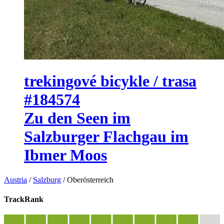
trekingové bicykle / trasa
#184574
Zu den Seen im
Salzburger Flachgau im
Ibmer Moos
Austria
/
Salzburg
/
Oberösterreich
TrackRank