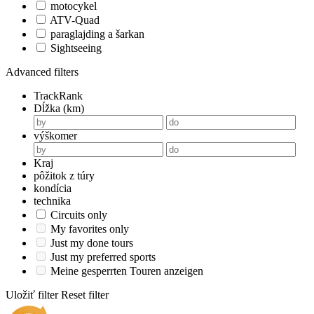
motocykel
ATV-Quad
paraglajding a šarkan
Sightseeing
Advanced filters
TrackRank
Dĺžka (km)
výškomer
Kraj
pôžitok z túry
kondícia
technika
Circuits only
My favorites only
Just my done tours
Just my preferred sports
Meine gesperrten Touren anzeigen
Uložiť filter
Reset filter