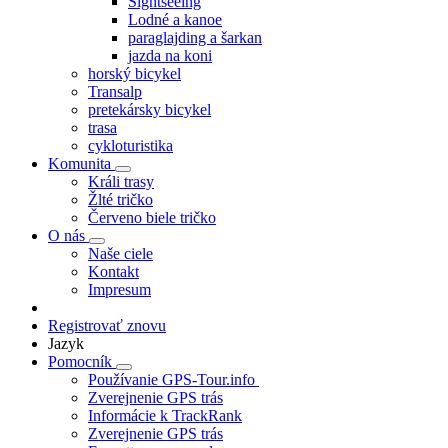
Sightseeing
Lodné a kanoe
paraglajding a šarkan
jazda na koni
horský bicykel
Transalp
pretekársky bicykel
trasa
cykloturistika
Komunita
Králi trasy
Žlté tričko
Červeno biele tričko
O nás
Naše ciele
Kontakt
Impresum
Registrovať znovu
Jazyk
Pomocník
Používanie GPS-Tour.info
Zverejnenie GPS trás
Informácie k TrackRank
Zverejnenie GPS trás