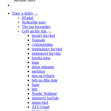
Member since
Trasy a dráhy
Hľadať
Najkrajšie trasy
The top favourites
Celý archív trás
horský bicykel
Transalp
cykloturistika
pretekársky bicykel
trekingové bicykle
horská trasa
trasa
sklon stúpania
snežnice
túra na lyžiach
beh na dlhe trate
Sane
beh
Nordic Walking
inlajnové korčule
motocykel
ATV-Quad