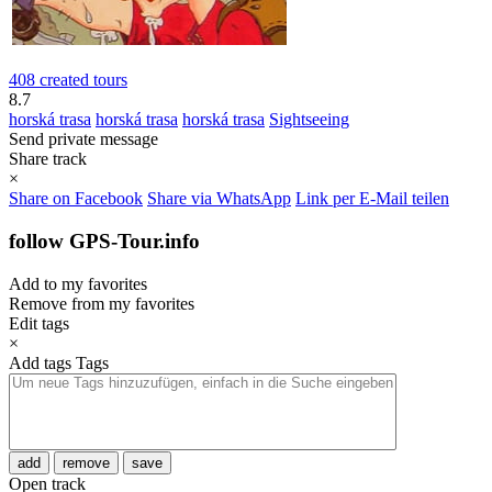
408 created tours
8.7
horská trasa
horská trasa
horská trasa
Sightseeing
Send private message
Share track
×
Share on Facebook
Share via WhatsApp
Link per E-Mail teilen
follow GPS-Tour.info
Add to my favorites
Remove from my favorites
Edit tags
×
Add tags
Tags
add
remove
save
Open track