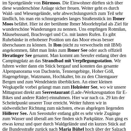
im Sportgelände von
Bürmoos
. Die Einwohner dürften sich über
diese wunderschöne Anlage sicher freuen. Weiter geht es durch
Wald- und Wiesengelände, sehr abwechslungsreich zum Teil sehr
ländlich, bis man ein schnurgerades langes Straßenstück im
Ibmer
Moos
befährt. Hier ist der berühmte Ibmer Moorlehrpfad als Ziel für
wunderschöne Wanderungen zu nennen. Uns empfingen Rotmilan,
Mäusebussard, Brachvogel und Co. mit lauten Rufen. Es gibt
Ruhebänke in erhobener Position um das Moor etwas besser
überschauen zu können. In
Ibm
(nicht zu verwechseln mit IBM)
angekommen, fährt man links zum
Ibmer See
oder auch offiziell
Heratinger See
genannt. Man kommt am Seeufer entlang über den
Campingplatz an das
Strandbad mit Verpflegungsstation
. Wir
fuhren weiter dann ein Stück bergauf und konnten das gesamte
Alpenpanorama von Dachstein, Tennengebirge, Hoher Göll,
Hagengebirge, Watzmann, Hochkalter, bis zu den Chiemgauer
Bergen und zum Wendelstein überblicken. An einer kleinen
Wegkapelle vorbei gelangt man zum
Holzöster See
, wo wir unsere
Mittagsrast direkt am
Seerestaurant
(Lade-/Werkzeugstation für E-
Bikes und andere Räder) einnahmen. Hier war nach ca. 29 km der
Scheitelpunkt unserer Tour erreicht. Weiter fuhren wir in
südwestlicher Richtung zum nächsten, etwas abgelegen liegenden
Höllerer See.
Am Seeostufer entlang gibt es sehr viele Zugänge
zum Wasser und überall am See finden sich Parkplätze. Nun ging es
etwas kreuz und quer durch Waldgelände und ein kurzes Stück auf
die Bundesstraße zurück nach
Maria Bühel
hoch über der Salzach