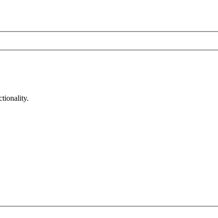
tionality.