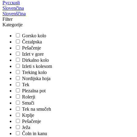
Русский
Slovenčina
Slovenščina
Filter
Kategorije
Gorsko kolo
Čezalpska
Pešačenje
Izlet v gore
Dirkalno kolo
Izleti s kolesom
Treking kolo
Nordijska hoja
Tek
Plezalna pot
Rolerji
Smuči
Tek na smučeh
Krplje
Pešačenje
Ježa
Čoln in kanu