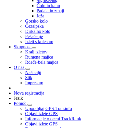
Sightseeing
Čoln in kanu
Padala in zmaji
Ježa
Gorsko kolo
Čezalpska
Dirkalno kolo
Pešačenje
Izleti s kolesom
Skupnost
Kralj izletov
Rumena majica
Rdeče-bela majica
O nas
Naši cilji
Stik
Impresum
Nova registracija
Jezik
Pomoč
Uporabljaj GPS-Tour.info
Objavi izlete GPS
Informacije o oceni TrackRank
Objavi izlete GPS