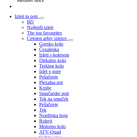
Member since
Izleti in poti
Išči
Najlepši izleti
The top favourites
Celoten arhiv izletov
Gorsko kolo
Čezalpska
Izleti s kolesom
Dirkalno kolo
Treking kolo
Izlet v gore
Pešačenje
Plezalna pot
Krplje
Smučarske poti
Tek na smučeh
Pešačenje
Tek
Nordijska hoja
Rolerji
Motorno kolo
ATV-Quad