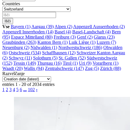
Countries
Vse
Bayern (1)
Aargau (39)
Alpen (2)
Appenzell Ausserrhoden (2)
Appenzell Innerrhoden (14)
Basel (4)
Basel-Landschaft (4)
Bern
(95)
Espace Mittelland (80)
Freiburg (3)
Genf (2)
Glarus (23)
Graubünden (263)
Kanton Bern (1)
Luik Liège (1)
Luzern (7)
Neuenburg (2)
Nidwalden (1)
Nordwestschweiz (186)
Obwalden
(6)
Ostschweiz (534)
Schaffhausen (12)
Schweizer Kanton Aargau
(2)
Schwyz (11)
Solothurn (5)
St. Gallen (52)
Südwestschweiz
(152)
Tessin (149)
Thurgau (16)
Tirol (1)
Uri (9)
Vorarlberg (1)
Waadt (20)
Wallis (94)
Zentralschweiz (147)
Zug (5)
Zürich (88)
Razvrščanje
entries 1 - 20 of 2034 entries
1
2
3
4
5
6
...
102
›