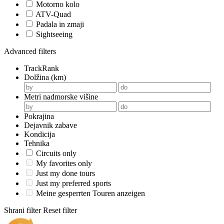
Motorno kolo
ATV-Quad
Padala in zmaji
Sightseeing
Advanced filters
TrackRank
Dolžina (km)
Metri nadmorske višine
Pokrajina
Dejavnik zabave
Kondicija
Tehnika
Circuits only
My favorites only
Just my done tours
Just my preferred sports
Meine gesperrten Touren anzeigen
Shrani filter
Reset filter