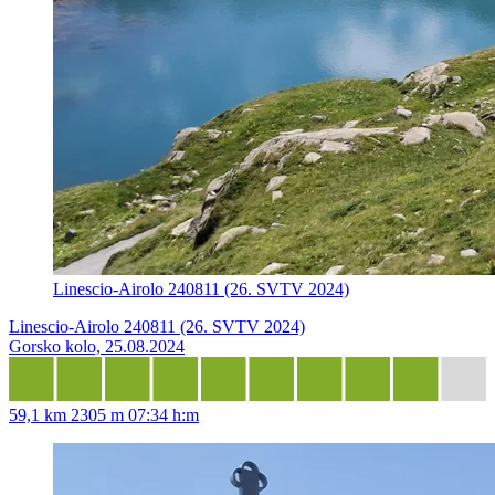
Linescio-Airolo 240811 (26. SVTV 2024)
Linescio-Airolo 240811 (26. SVTV 2024)
Gorsko kolo, 25.08.2024
59,1 km
2305 m
07:34 h:m