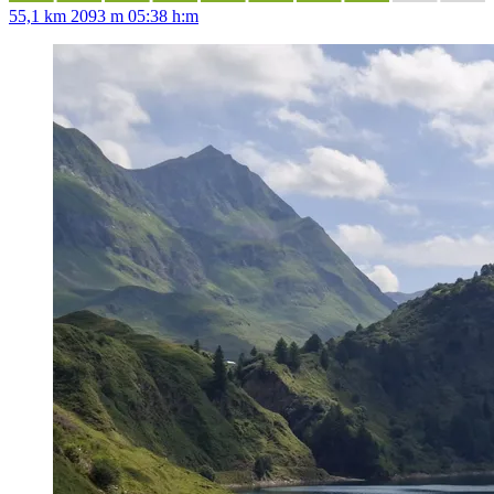
55,1 km
2093 m
05:38 h:m