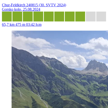
Chur-Feldkirch 240815 (30. SVTV 2024)
Gorsko kolo, 25.08.2024
65,7 km
475 m
03:42 h:m