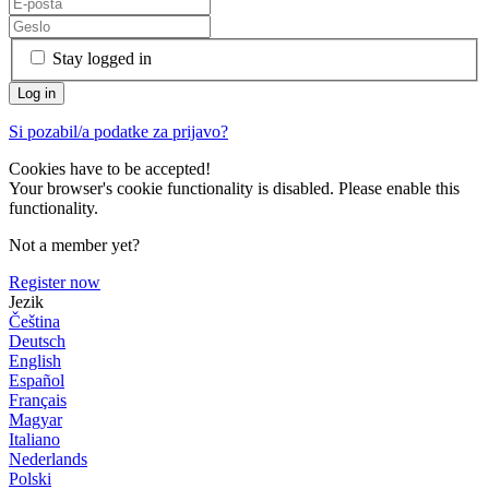
Stay logged in
Si pozabil/a podatke za prijavo?
Cookies have to be accepted!
Your browser's cookie functionality is disabled. Please enable this
functionality.
Not a member yet?
Register now
Jezik
Čeština
Deutsch
English
Español
Français
Magyar
Italiano
Nederlands
Polski