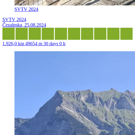
SVTV 2024
SVTV 2024
Čezalpska, 25.08.2024
1.926,0 km
49654 m
30 days 0 h