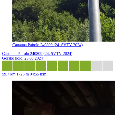
Capanna Pairolo 240809 (24. SVTV 2024)
Capanna Pairolo 240809 (24. SVTV 2024)
Gorsko kolo, 25.08.2024
59,7 km
1725 m
04:55 h:m