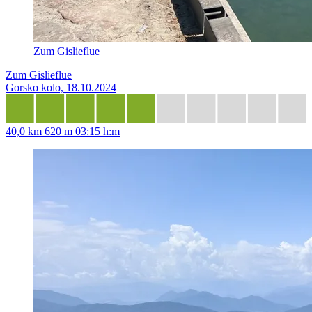
Zum Gislieflue
Zum Gislieflue
Gorsko kolo, 18.10.2024
40,0 km
620 m
03:15 h:m