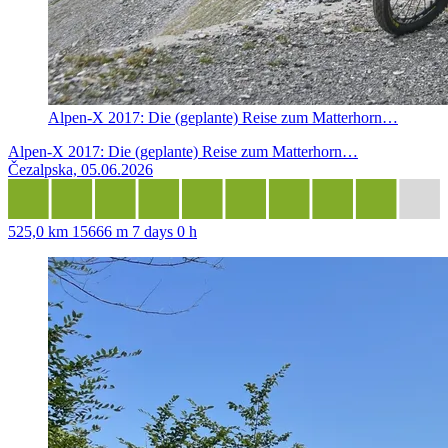
Alpen-X 2017: Die (geplante) Reise zum Matterhorn…
Alpen-X 2017: Die (geplante) Reise zum Matterhorn…
Čezalpska, 05.06.2026
525,0 km
15666 m
7 days 0 h