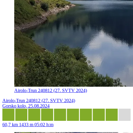
Airolo-Trun 240812 (27. SVTV 2024)
Airolo-Trun 240812 (27. SVTV 2024)
Gorsko kolo, 25.08.2024
60,7 km
1433 m
05:02 h:m