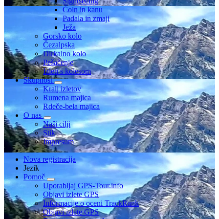
Sightseeing
Čoln in kanu
Padala in zmaji
Ježa
Gorsko kolo
Čezalpska
Dirkalno kolo
Pešačenje
Izleti s kolesom
Skupnost
Kralj izletov
Rumena majica
Rdeče-bela majica
O nas
Naši cilji
Stik
Impresum
Nova registracija
Jezik
Pomoč
Uporabljaj GPS-Tour.info
Objavi izlete GPS
Informacije o oceni TrackRank
Objavi izlete GPS