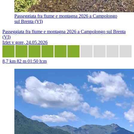
Passeggiata fra fiume e montagna 2026 a Campolongo
sul Brenta (VI)
Passeggiata fra fiume e montagna 2026 a Campolongo sul Brenta
(VI)
Izlet v gore, 24.05.2026
8,7 km
82 m
01:50 h:m