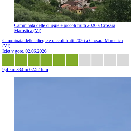
Camminata delle ciliegie e piccoli frutti 2026 a Crosara
Marostica (VI)
Camminata delle ciliegie e piccoli frutti 2026 a Crosara Marostica
(VI)
Izlet v gore, 02.06.2026
9,4 km
334 m
02:52 h:m