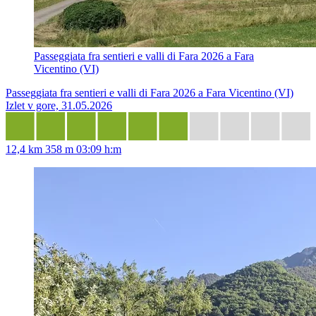
Passeggiata fra sentieri e valli di Fara 2026 a Fara
Vicentino (VI)
Passeggiata fra sentieri e valli di Fara 2026 a Fara Vicentino (VI)
Izlet v gore, 31.05.2026
12,4 km
358 m
03:09 h:m