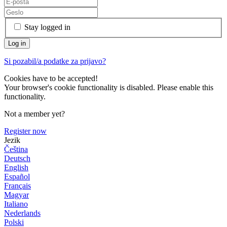
Stay logged in
Si pozabil/a podatke za prijavo?
Cookies have to be accepted!
Your browser's cookie functionality is disabled. Please enable this
functionality.
Not a member yet?
Register now
Jezik
Čeština
Deutsch
English
Español
Français
Magyar
Italiano
Nederlands
Polski