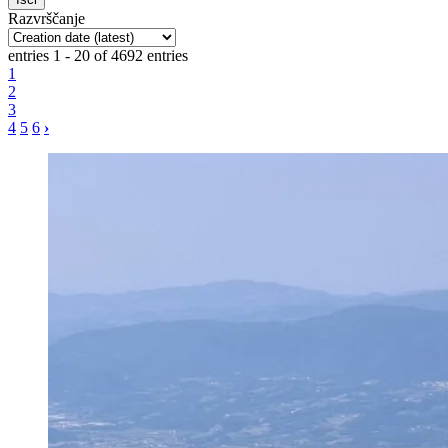
Razvrščanje
entries 1 - 20 of 4692 entries
1
2
3
4
5
6
›