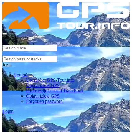
Select location
Jezik
Pomoč
Uporabljaj GPS-Tour.info
Objavi izlete GPS
Informacije o oceni TrackRank
Objavi izlete GPS
Forgotten password
Login