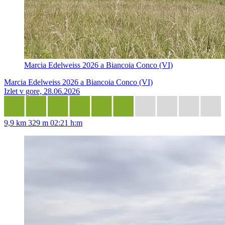
Marcia Edelweiss 2026 a Biancoia Conco (VI)
Marcia Edelweiss 2026 a Biancoia Conco (VI)
Izlet v gore, 28.06.2026
9,9 km
329 m
02:21 h:m