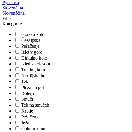
Русский
Slovenčina
Slovenščina
Filter
Kategorije
Gorsko kolo
Čezalpska
Pešačenje
Izlet v gore
Dirkalno kolo
Izleti s kolesom
Treking kolo
Nordijska hoja
Tek
Plezalna pot
Rolerji
Smuči
Tek na smučeh
Krplje
Pešačenje
Ježa
Čoln in kanu