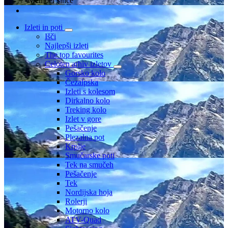
Member since
Izleti in poti
Išči
Najlepši izleti
The top favourites
Celoten arhiv izletov
Gorsko kolo
Čezalpska
Izleti s kolesom
Dirkalno kolo
Treking kolo
Izlet v gore
Pešačenje
Plezalna pot
Krplje
Smučarske poti
Tek na smučeh
Pešačenje
Tek
Nordijska hoja
Rolerji
Motorno kolo
ATV-Quad