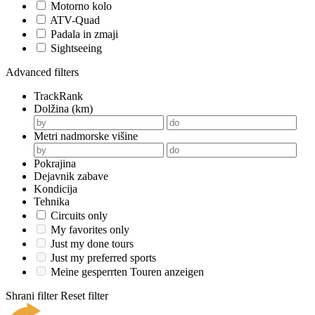
Motorno kolo
ATV-Quad
Padala in zmaji
Sightseeing
Advanced filters
TrackRank
Dolžina (km)
Metri nadmorske višine
Pokrajina
Dejavnik zabave
Kondicija
Tehnika
Circuits only
My favorites only
Just my done tours
Just my preferred sports
Meine gesperrten Touren anzeigen
Shrani filter
Reset filter