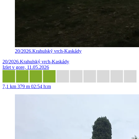
20/2026.Krahulský vrch-Kaskády
20/2026.Krahulský vrch-Kaskády
Izlet v gore, 11.05.2026
7,1 km
379 m
02:54 h:m