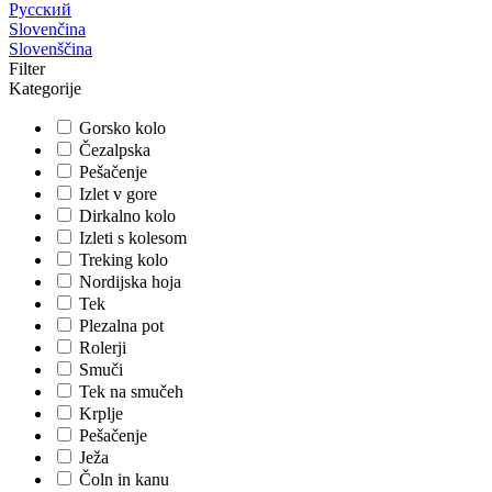
Русский
Slovenčina
Slovenščina
Filter
Kategorije
Gorsko kolo
Čezalpska
Pešačenje
Izlet v gore
Dirkalno kolo
Izleti s kolesom
Treking kolo
Nordijska hoja
Tek
Plezalna pot
Rolerji
Smuči
Tek na smučeh
Krplje
Pešačenje
Ježa
Čoln in kanu