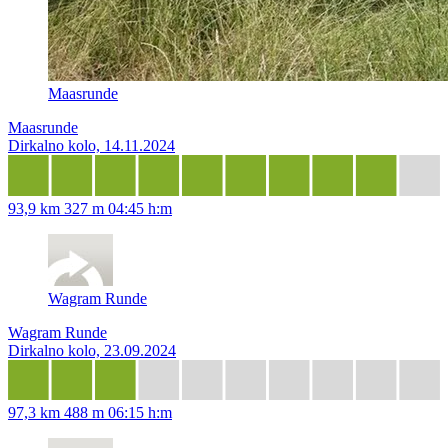
Maasrunde
Maasrunde
Dirkalno kolo, 14.11.2024
93,9 km
327 m
04:45 h:m
Wagram Runde
Wagram Runde
Dirkalno kolo, 23.09.2024
97,3 km
488 m
06:15 h:m