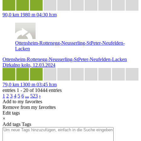
90,0 km
1980 m
04:30 h:m
Ottensheim-Rottenegg-Neusserling-‌StPeter-Neufelden-
Lacken
Ottensheim-Rottenegg-Neusserling-‌StPeter-Neufelden-Lacken
Dirkalno kolo, 12.03.2024
79,0 km
1300 m
03:45 h:m
entries 1 - 20 of 10444 entries
1
2
3
4
5
6
...
523
›
Add to my favorites
Remove from my favorites
Edit tags
×
Add tags
Tags