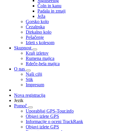
Sightseeing
Čoln in kanu
Padala in zmaji
Ježa
Gorsko kolo
Čezalpska
Dirkalno kolo
Pešačenje
Izleti s kolesom
Skupnost
Kralj izletov
Rumena majica
Rdeče-bela majica
O nas
Naši cilji
Stik
Impresum
Nova registracija
Jezik
Pomoč
Uporabljaj GPS-Tour.info
Objavi izlete GPS
Informacije o oceni TrackRank
Objavi izlete GPS