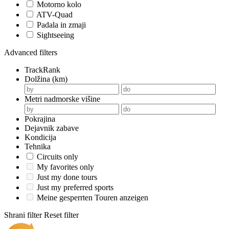
Motorno kolo
ATV-Quad
Padala in zmaji
Sightseeing
Advanced filters
TrackRank
Dolžina (km)
Metri nadmorske višine
Pokrajina
Dejavnik zabave
Kondicija
Tehnika
Circuits only
My favorites only
Just my done tours
Just my preferred sports
Meine gesperrten Touren anzeigen
Shrani filter
Reset filter