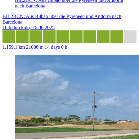
BIL2BCN: Aus Bilbao über die Pyreneen und Andorra
nach Barcelona
BIL2BCN: Aus Bilbao über die Pyreneen und Andorra nach
Barcelona
Dirkalno kolo, 26.06.2025
1.159,1 km
21086 m
14 days 0 h