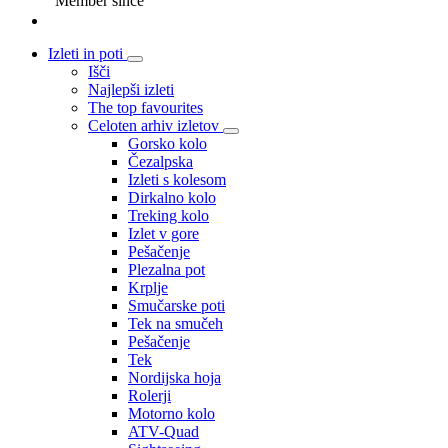
Member since
Izleti in poti
Išči
Najlepši izleti
The top favourites
Celoten arhiv izletov
Gorsko kolo
Čezalpska
Izleti s kolesom
Dirkalno kolo
Treking kolo
Izlet v gore
Pešačenje
Plezalna pot
Krplje
Smučarske poti
Tek na smučeh
Pešačenje
Tek
Nordijska hoja
Rolerji
Motorno kolo
ATV-Quad