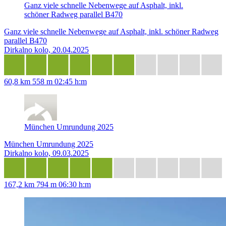
Ganz viele schnelle Nebenwege auf Asphalt, inkl.
schöner Radweg parallel B470
Ganz viele schnelle Nebenwege auf Asphalt, inkl. schöner Radweg
parallel B470
Dirkalno kolo, 20.04.2025
60,8 km
558 m
02:45 h:m
München Umrundung 2025
München Umrundung 2025
Dirkalno kolo, 09.03.2025
167,2 km
794 m
06:30 h:m