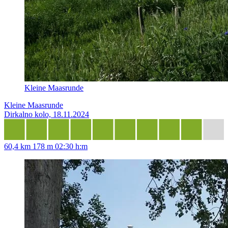
Kleine Maasrunde
Kleine Maasrunde
Dirkalno kolo, 18.11.2024
60,4 km
178 m
02:30 h:m