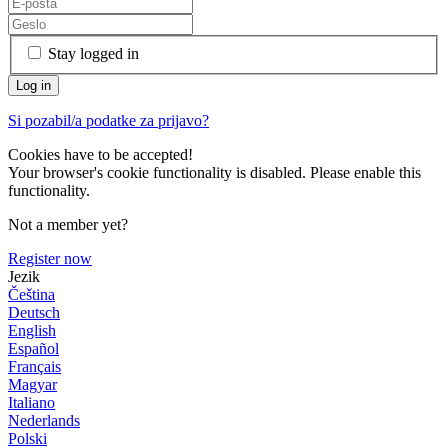
Stay logged in
Si pozabil/a podatke za prijavo?
Cookies have to be accepted!
Your browser's cookie functionality is disabled. Please enable this
functionality.
Not a member yet?
Register now
Jezik
Čeština
Deutsch
English
Español
Français
Magyar
Italiano
Nederlands
Polski