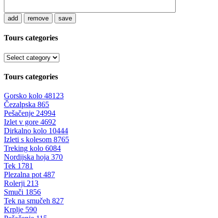
add
remove
save
Tours categories
Tours categories
Gorsko kolo
48123
Čezalpska
865
Pešačenje
24994
Izlet v gore
4692
Dirkalno kolo
10444
Izleti s kolesom
8765
Treking kolo
6084
Nordijska hoja
370
Tek
1781
Plezalna pot
487
Rolerji
213
Smuči
1856
Tek na smučeh
827
Krplje
590