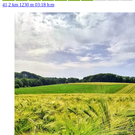
41,2 km
1230 m
03:18 h:m