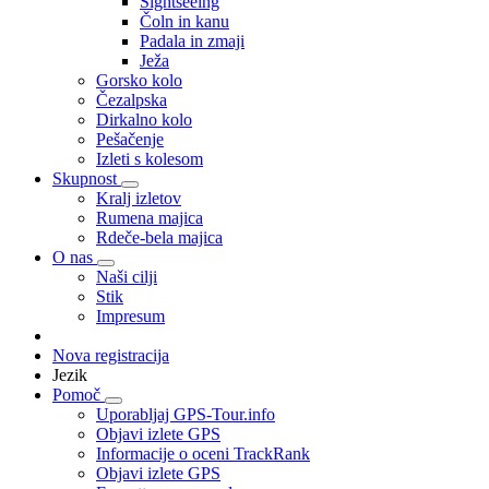
Sightseeing
Čoln in kanu
Padala in zmaji
Ježa
Gorsko kolo
Čezalpska
Dirkalno kolo
Pešačenje
Izleti s kolesom
Skupnost
Kralj izletov
Rumena majica
Rdeče-bela majica
O nas
Naši cilji
Stik
Impresum
Nova registracija
Jezik
Pomoč
Uporabljaj GPS-Tour.info
Objavi izlete GPS
Informacije o oceni TrackRank
Objavi izlete GPS