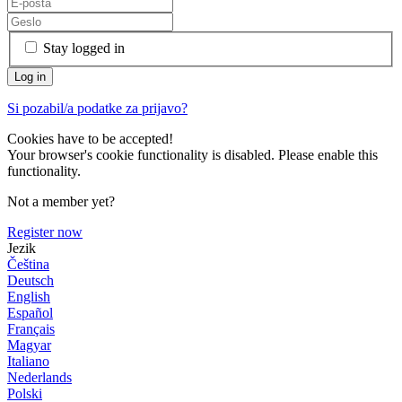
Stay logged in
Si pozabil/a podatke za prijavo?
Cookies have to be accepted!
Your browser's cookie functionality is disabled. Please enable this
functionality.
Not a member yet?
Register now
Jezik
Čeština
Deutsch
English
Español
Français
Magyar
Italiano
Nederlands
Polski