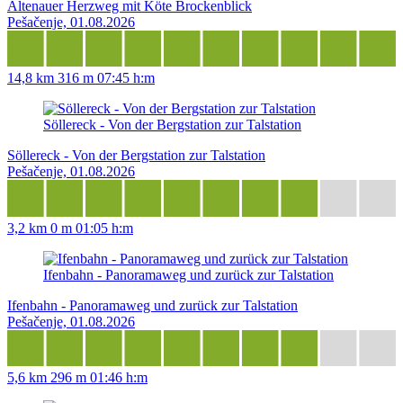
Altenauer Herzweg mit Köte Brockenblick
Pešačenje, 01.08.2026
14,8 km
316 m
07:45 h:m
Söllereck - Von der Bergstation zur Talstation
Söllereck - Von der Bergstation zur Talstation
Pešačenje, 01.08.2026
3,2 km
0 m
01:05 h:m
Ifenbahn - Panoramaweg und zurück zur Talstation
Ifenbahn - Panoramaweg und zurück zur Talstation
Pešačenje, 01.08.2026
5,6 km
296 m
01:46 h:m