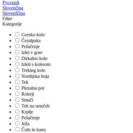
Русский
Slovenčina
Slovenščina
Filter
Kategorije
Gorsko kolo
Čezalpska
Pešačenje
Izlet v gore
Dirkalno kolo
Izleti s kolesom
Treking kolo
Nordijska hoja
Tek
Plezalna pot
Rolerji
Smuči
Tek na smučeh
Krplje
Pešačenje
Ježa
Čoln in kanu