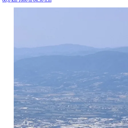
60,0 km
1600 m
04:30 h:m