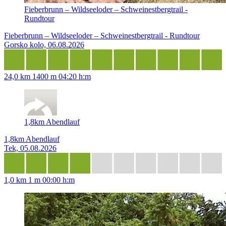
Fieberbrunn – Wildseeloder – Schweinestbergtrail -
Rundtour
Fieberbrunn – Wildseeloder – Schweinestbergtrail - Rundtour
Gorsko kolo, 06.08.2026
24,0 km
1400 m
04:20 h:m
1,8km Abendlauf
1,8km Abendlauf
Tek, 05.08.2026
1,0 km
1 m
00:00 h:m