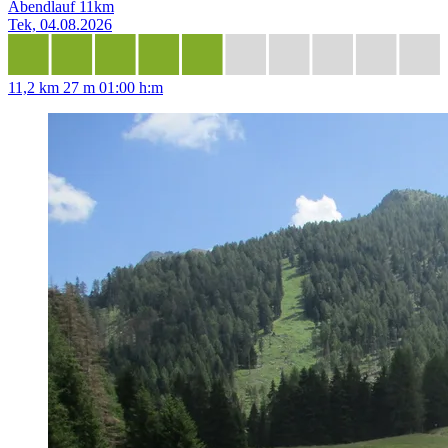
Abendlauf 11km
Tek, 04.08.2026
11,2 km
27 m
01:00 h:m