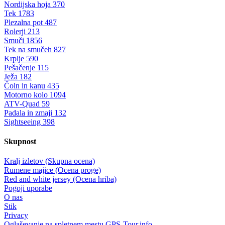
Nordijska hoja
370
Tek
1783
Plezalna pot
487
Rolerji
213
Smuči
1856
Tek na smučeh
827
Krplje
590
Pešačenje
115
Ježa
182
Čoln in kanu
435
Motorno kolo
1094
ATV-Quad
59
Padala in zmaji
132
Sightseeing
398
Skupnost
Kralj izletov (Skupna ocena)
Rumene majice (Ocena proge)
Red and white jersey (Ocena hriba)
Pogoji uporabe
O nas
Stik
Privacy
Oglaševanje na spletnem mestu GPS-Tour.info