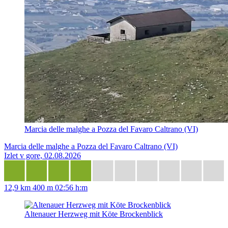
Marcia delle malghe a Pozza del Favaro Caltrano (VI)
Marcia delle malghe a Pozza del Favaro Caltrano (VI)
Izlet v gore, 02.08.2026
12,9 km
400 m
02:56 h:m
Altenauer Herzweg mit Köte Brockenblick