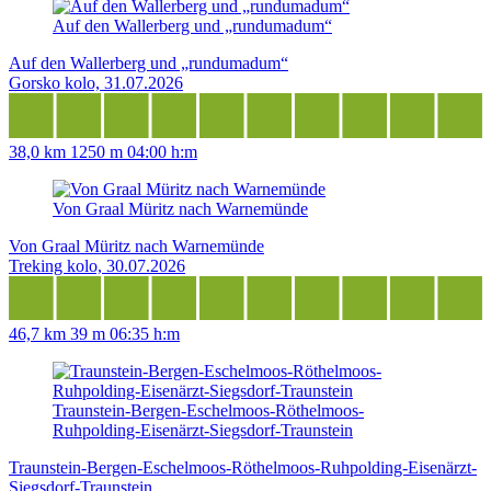
Auf den Wallerberg und „rundumadum“
Auf den Wallerberg und „rundumadum“
Gorsko kolo, 31.07.2026
38,0 km
1250 m
04:00 h:m
Von Graal Müritz nach Warnemünde
Von Graal Müritz nach Warnemünde
Treking kolo, 30.07.2026
46,7 km
39 m
06:35 h:m
Traunstein-Bergen-Eschelmoos-Röthelmoos-
Ruhpolding-Eisenärzt-Siegsdorf-Traunstein
Traunstein-Bergen-Eschelmoos-Röthelmoos-Ruhpolding-Eisenärzt-
Siegsdorf-Traunstein