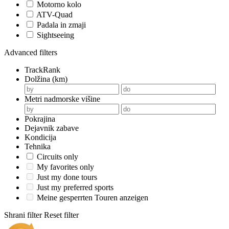
Motorno kolo
ATV-Quad
Padala in zmaji
Sightseeing
Advanced filters
TrackRank
Dolžina (km)
Metri nadmorske višine
Pokrajina
Dejavnik zabave
Kondicija
Tehnika
Circuits only
My favorites only
Just my done tours
Just my preferred sports
Meine gesperrten Touren anzeigen
Shrani filter
Reset filter