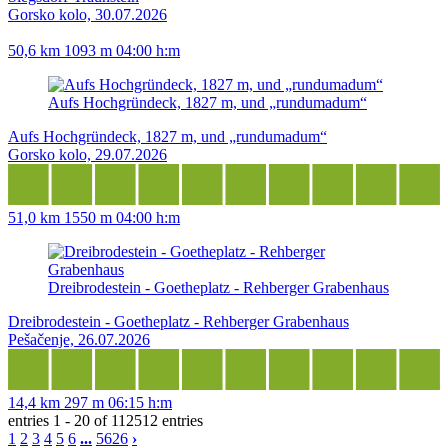
Gorsko kolo, 30.07.2026
50,6 km
1093 m
04:00 h:m
Aufs Hochgründeck, 1827 m, und „rundumadum“
Aufs Hochgründeck, 1827 m, und „rundumadum“
Gorsko kolo, 29.07.2026
51,0 km
1550 m
04:00 h:m
Dreibrodestein - Goetheplatz - Rehberger Grabenhaus
Dreibrodestein - Goetheplatz - Rehberger Grabenhaus
Pešačenje, 26.07.2026
14,4 km
297 m
06:15 h:m
entries 1 - 20 of 112512 entries
1
2
3
4
5
6
...
5626
›