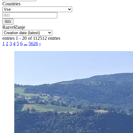
Countries
Razvrščanje
entries 1 - 20 of 112512 entries
1
2
3
4
5
6
...
5626
›