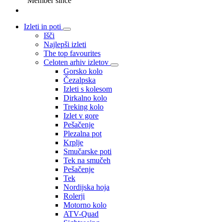
Member since
Izleti in poti
Išči
Najlepši izleti
The top favourites
Celoten arhiv izletov
Gorsko kolo
Čezalpska
Izleti s kolesom
Dirkalno kolo
Treking kolo
Izlet v gore
Pešačenje
Plezalna pot
Krplje
Smučarske poti
Tek na smučeh
Pešačenje
Tek
Nordijska hoja
Rolerji
Motorno kolo
ATV-Quad