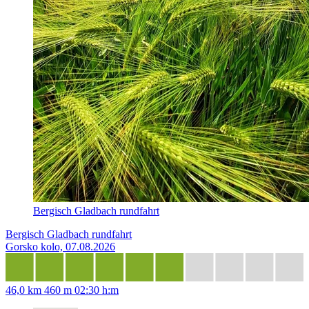
Bergisch Gladbach rundfahrt
Bergisch Gladbach rundfahrt
Gorsko kolo, 07.08.2026
46,0 km
460 m
02:30 h:m