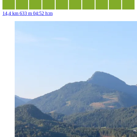
14,4 km
633 m
04:52 h:m