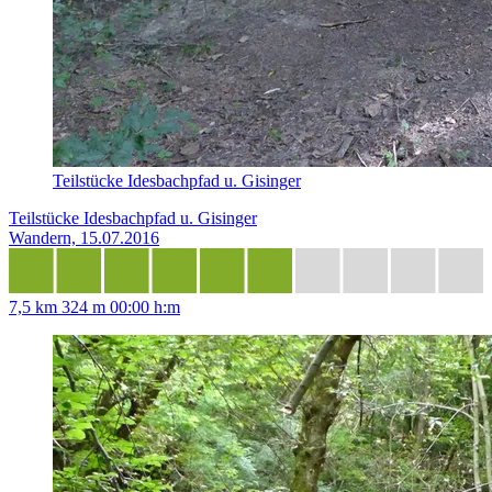
Teilstücke Idesbachpfad u. Gisinger
Teilstücke Idesbachpfad u. Gisinger
Wandern, 15.07.2016
7,5 km
324 m
00:00 h:m