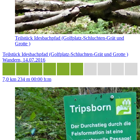
Teilstück Idesbachpfad (Golfplatz-Schluchten-Grät und
Grotte )
Teilstück Idesbachpfad (Golfplatz-Schluchten-Grät und Grotte )
Wandern, 14.07.2016
7,0 km
234 m
00:00 h:m