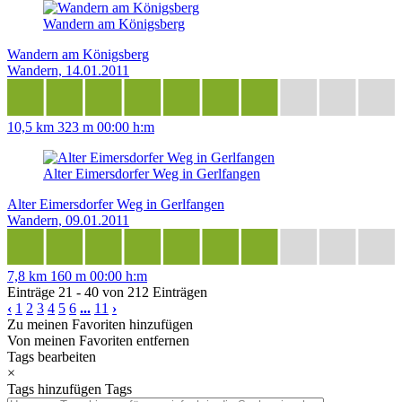
Wandern am Königsberg
Wandern am Königsberg
Wandern, 14.01.2011
10,5 km
323 m
00:00 h:m
Alter Eimersdorfer Weg in Gerlfangen
Alter Eimersdorfer Weg in Gerlfangen
Wandern, 09.01.2011
7,8 km
160 m
00:00 h:m
Einträge 21 - 40 von 212 Einträgen
‹
1
2
3
4
5
6
...
11
›
Zu meinen Favoriten hinzufügen
Von meinen Favoriten entfernen
Tags bearbeiten
×
Tags hinzufügen
Tags