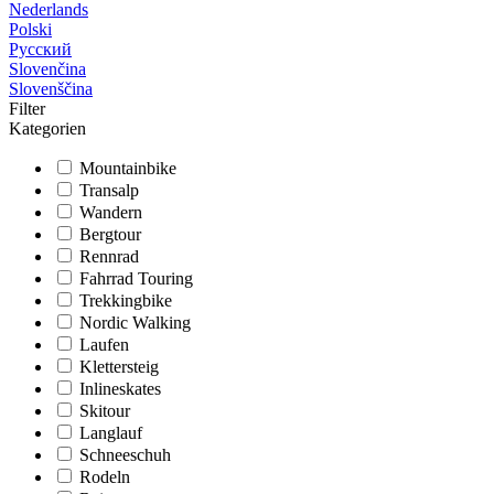
Nederlands
Polski
Русский
Slovenčina
Slovenščina
Filter
Kategorien
Mountainbike
Transalp
Wandern
Bergtour
Rennrad
Fahrrad Touring
Trekkingbike
Nordic Walking
Laufen
Klettersteig
Inlineskates
Skitour
Langlauf
Schneeschuh
Rodeln