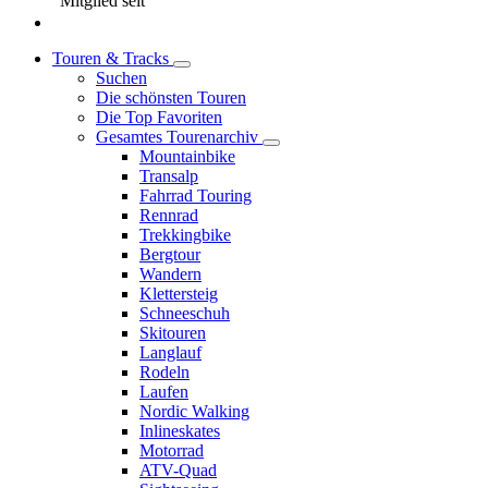
Mitglied seit
Touren & Tracks
Suchen
Die schönsten Touren
Die Top Favoriten
Gesamtes Tourenarchiv
Mountainbike
Transalp
Fahrrad Touring
Rennrad
Trekkingbike
Bergtour
Wandern
Klettersteig
Schneeschuh
Skitouren
Langlauf
Rodeln
Laufen
Nordic Walking
Inlineskates
Motorrad
ATV-Quad