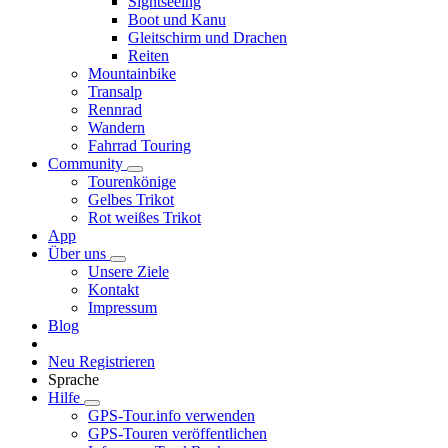
Sightseeing
Boot und Kanu
Gleitschirm und Drachen
Reiten
Mountainbike
Transalp
Rennrad
Wandern
Fahrrad Touring
Community
Tourenkönige
Gelbes Trikot
Rot weißes Trikot
App
Über uns
Unsere Ziele
Kontakt
Impressum
Blog
Neu Registrieren
Sprache
Hilfe
GPS-Tour.info verwenden
GPS-Touren veröffentlichen