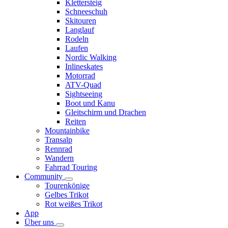
Klettersteig
Schneeschuh
Skitouren
Langlauf
Rodeln
Laufen
Nordic Walking
Inlineskates
Motorrad
ATV-Quad
Sightseeing
Boot und Kanu
Gleitschirm und Drachen
Reiten
Mountainbike
Transalp
Rennrad
Wandern
Fahrrad Touring
Community
Tourenkönige
Gelbes Trikot
Rot weißes Trikot
App
Über uns