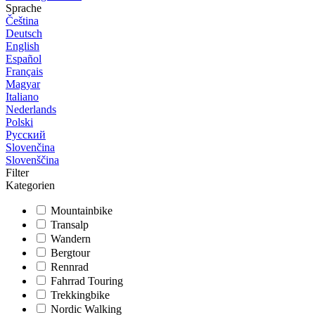
Sprache
Čeština
Deutsch
English
Español
Français
Magyar
Italiano
Nederlands
Polski
Русский
Slovenčina
Slovenščina
Filter
Kategorien
Mountainbike
Transalp
Wandern
Bergtour
Rennrad
Fahrrad Touring
Trekkingbike
Nordic Walking