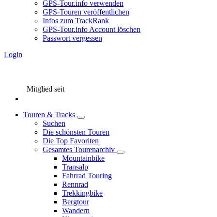
GPS-Tour.info verwenden
GPS-Touren veröffentlichen
Infos zum TrackRank
GPS-Tour.info Account löschen
Passwort vergessen
Login
Mitglied seit
Touren & Tracks
Suchen
Die schönsten Touren
Die Top Favoriten
Gesamtes Tourenarchiv
Mountainbike
Transalp
Fahrrad Touring
Rennrad
Trekkingbike
Bergtour
Wandern