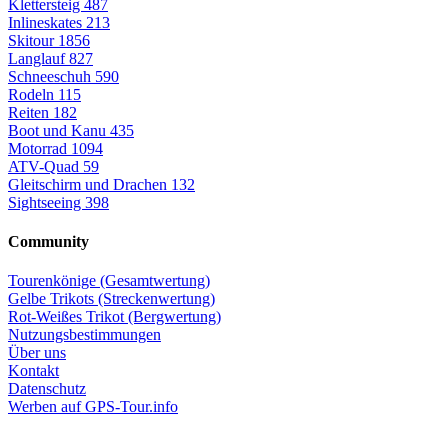
Klettersteig
487
Inlineskates
213
Skitour
1856
Langlauf
827
Schneeschuh
590
Rodeln
115
Reiten
182
Boot und Kanu
435
Motorrad
1094
ATV-Quad
59
Gleitschirm und Drachen
132
Sightseeing
398
Community
Tourenkönige (Gesamtwertung)
Gelbe Trikots (Streckenwertung)
Rot-Weißes Trikot (Bergwertung)
Nutzungsbestimmungen
Über uns
Kontakt
Datenschutz
Werben auf GPS-Tour.info