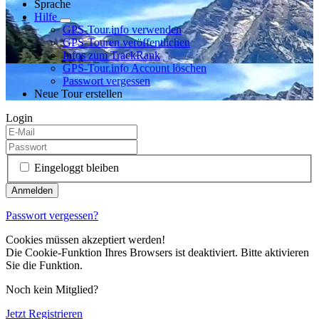
Sprache
Hilfe
GPS-Tour.info verwenden
GPS-Touren veröffentlichen
Infos zum TrackRank
GPS-Tour.info Account löschen
Passwort vergessen
Neue Tour erstellen
Login
Eingeloggt bleiben
Passwort vergessen?
Cookies müssen akzeptiert werden!
Die Cookie-Funktion Ihres Browsers ist deaktiviert. Bitte aktivieren
Sie die Funktion.
Noch kein Mitglied?
Jetzt Registrieren