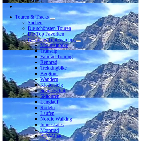
Mitglied seit
Touren & Tracks
Suchen
Die schönsten Touren
Die Top Favoriten
Gesamtes Tourenarchiv
Mountainbike
Transalp
Fahrrad Touring
Rennrad
Trekkingbike
Bergtour
Wandern
Klettersteig
Schneeschuh
Skitouren
Langlauf
Rodeln
Laufen
Nordic Walking
Inlineskates
Motorrad
ATV-Quad