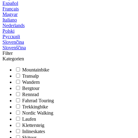
Español
Français
Magyar
Italiano
Nederlands
Polski
Русский
Slovenčina
Slovenščina
Filter
Kategorien
Mountainbike
Transalp
Wandern
Bergtour
Rennrad
Fahrrad Touring
Trekkingbike
Nordic Walking
Laufen
Klettersteig
Inlineskates
Skitour