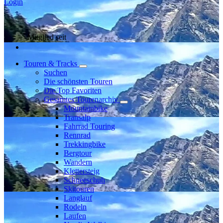
Login
Mitglied seit
Touren & Tracks
Suchen
Die schönsten Touren
Die Top Favoriten
Gesamtes Tourenarchiv
Mountainbike
Transalp
Fahrrad Touring
Rennrad
Trekkingbike
Bergtour
Wandern
Klettersteig
Schneeschuh
Skitouren
Langlauf
Rodeln
Laufen