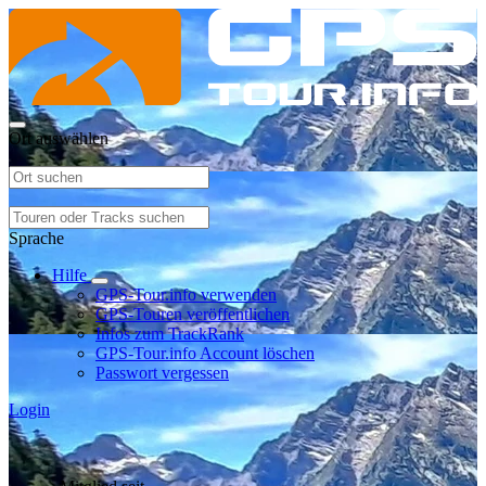
Ort auswählen
Sprache
Hilfe
GPS-Tour.info verwenden
GPS-Touren veröffentlichen
Infos zum TrackRank
GPS-Tour.info Account löschen
Passwort vergessen
Login