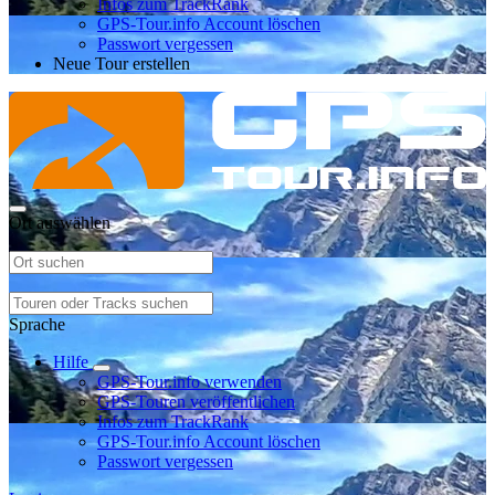
Infos zum TrackRank
GPS-Tour.info Account löschen
Passwort vergessen
Neue Tour erstellen
Ort auswählen
Sprache
Hilfe
GPS-Tour.info verwenden
GPS-Touren veröffentlichen
Infos zum TrackRank
GPS-Tour.info Account löschen
Passwort vergessen