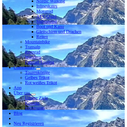
Nordic Walking
Inlineskates
Motorrad
ATV-Quad
Sightseeing
Boot und Kanu
Gleitschirm und Drachen
Reiten
Mountainbike
Transalp
Rennrad
Wandern
Fahrrad Touring
Community
Tourenkönige
Gelbes Trikot
Rot weißes Trikot
App
Über uns
Unsere Ziele
Kontakt
Impressum
Blog
Neu Registrieren