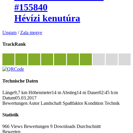
#155840
Hévízi kenutúra
Ungarn
/
Zala megye
TrackRank
Technische Daten
Länge
9,7 km
Höhenmeter
14 m
Abstieg
14 m
Dauer
02:45 h:m
Datum
05.03.2017
Bewertungen
Autor
Landschaft
Spaßfaktor
Kondition
Technik
Statistik
966 Views
Bewertungen
9 Downloads
Durchschnitt
Bewerten