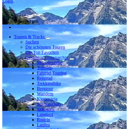
Login
Mitglied seit
Touren & Tracks
Suchen
Die schönsten Touren
Die Top Favoriten
Gesamtes Tourenarchiv
Mountainbike
Transalp
Fahrrad Touring
Rennrad
Trekkingbike
Bergtour
Wandern
Klettersteig
Schneeschuh
Skitouren
Langlauf
Rodeln
Laufen