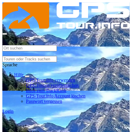
Ort auswählen
Sprache
Hilfe
GPS-Tour.info verwenden
GPS-Touren veröffentlichen
Infos zum TrackRank
GPS-Tour.info Account löschen
Passwort vergessen
Login