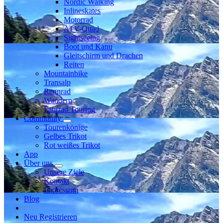
Nordic Walking
Inlineskates
Motorrad
ATV-Quad
Sightseeing
Boot und Kanu
Gleitschirm und Drachen
Reiten
Mountainbike
Transalp
Rennrad
Wandern
Fahrrad Touring
Community
Tourenkönige
Gelbes Trikot
Rot weißes Trikot
App
Über uns
Unsere Ziele
Kontakt
Impressum
Blog
Neu Registrieren