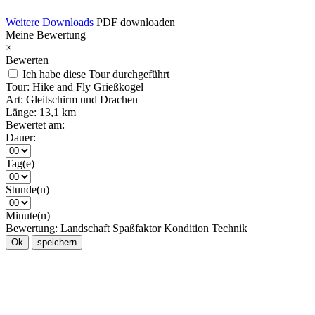
Weitere Downloads
PDF downloaden
Meine Bewertung
×
Bewerten
Ich habe diese Tour durchgeführt
Tour:
Hike and Fly Grießkogel
Art:
Gleitschirm und Drachen
Länge:
13,1 km
Bewertet am:
Dauer:
Tag(e)
Stunde(n)
Minute(n)
Bewertung:
Landschaft
Spaßfaktor
Kondition
Technik
Ok
speichern