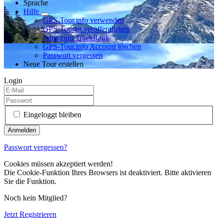
Sprache
Hilfe
GPS-Tour.info verwenden
GPS-Touren veröffentlichen
Infos zum TrackRank
GPS-Tour.info Account löschen
Passwort vergessen
Neue Tour erstellen
Login
Eingeloggt bleiben
Passwort vergessen?
Cookies müssen akzeptiert werden!
Die Cookie-Funktion Ihres Browsers ist deaktiviert. Bitte aktivieren
Sie die Funktion.
Noch kein Mitglied?
Jetzt Registrieren