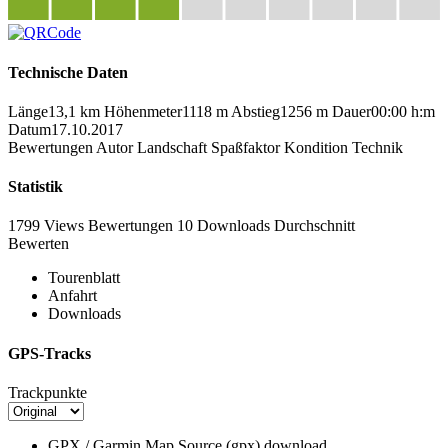
Technische Daten
Länge
13,1 km
Höhenmeter
1118 m
Abstieg
1256 m
Dauer
00:00 h:m
Datum
17.10.2017
Bewertungen
Autor
Landschaft
Spaßfaktor
Kondition
Technik
Statistik
1799 Views
Bewertungen
10 Downloads
Durchschnitt
Bewerten
Tourenblatt
Anfahrt
Downloads
GPS-Tracks
Trackpunkte
GPX / Garmin Map Source (gpx)
download