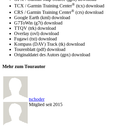
®
TCX / Garmin Training Center
(tcx)
download
®
CRS / Garmin Training Center
(crs)
download
Google Earth (kml)
download
G7ToWin (g7t)
download
TTQV (trk)
download
Overlay (ovl)
download
Fugawi (txt)
download
Kompass (DAV) Track (tk)
download
Tourenblatt (pdf)
download
Originaldatei des Autors (gpx)
download
Mehr zum Tourautor
tschoder
Mitglied seit 2015