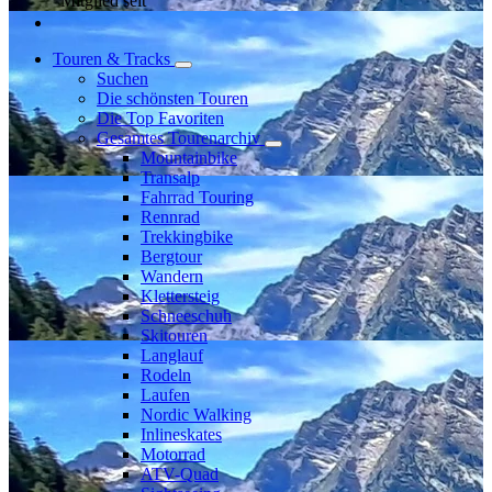
Mitglied seit
Touren & Tracks
Suchen
Die schönsten Touren
Die Top Favoriten
Gesamtes Tourenarchiv
Mountainbike
Transalp
Fahrrad Touring
Rennrad
Trekkingbike
Bergtour
Wandern
Klettersteig
Schneeschuh
Skitouren
Langlauf
Rodeln
Laufen
Nordic Walking
Inlineskates
Motorrad
ATV-Quad