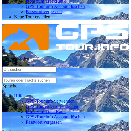
Infos zum TrackRank
GPS-Tour.info Account löschen
Passwort vergessen
Neue Tour erstellen
Ort auswählen
Sprache
Hilfe
GPS-Tour.info verwenden
GPS-Touren veröffentlichen
Infos zum TrackRank
GPS-Tour.info Account löschen
Passwort vergessen