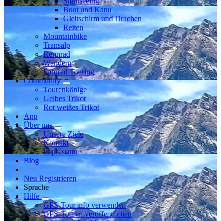
Sightseeing
Boot und Kanu
Gleitschirm und Drachen
Reiten
Mountainbike
Transalp
Rennrad
Wandern
Fahrrad Touring
Community
Tourenkönige
Gelbes Trikot
Rot weißes Trikot
App
Über uns
Unsere Ziele
Kontakt
Impressum
Blog
Neu Registrieren
Sprache
Hilfe
GPS-Tour.info verwenden
GPS-Touren veröffentlichen