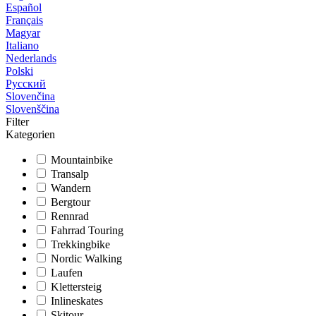
Español
Français
Magyar
Italiano
Nederlands
Polski
Русский
Slovenčina
Slovenščina
Filter
Kategorien
Mountainbike
Transalp
Wandern
Bergtour
Rennrad
Fahrrad Touring
Trekkingbike
Nordic Walking
Laufen
Klettersteig
Inlineskates
Skitour