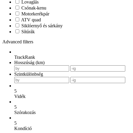
Lovaglás
Csónak-kenu
Motorkerékpár
ATV quad
Siklóernyő és sárkány
Sítúrák
Advanced filters
TrackRank
Hosszúság (km)
Szintkülönbség
5
Vidék
5
Szórakozás
5
Kondíció