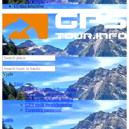
Forgotten password
Új túra készítése
Select location
Nyelv
Súgó
GPS-Tour.info felhasználása
GPS túrák megjelentetése
Infók a TrackRank listáról
GPS túrák megjelentetése
Forgotten password
Login