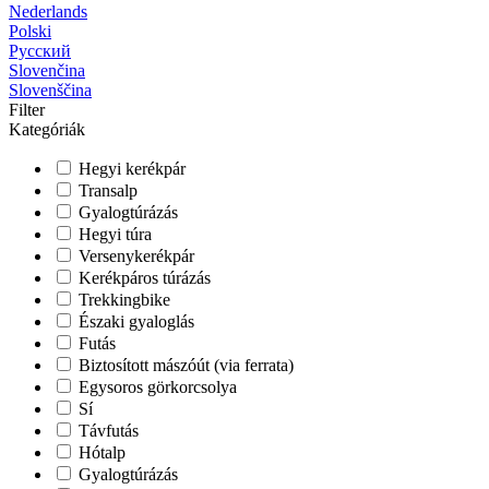
Nederlands
Polski
Русский
Slovenčina
Slovenščina
Filter
Kategóriák
Hegyi kerékpár
Transalp
Gyalogtúrázás
Hegyi túra
Versenykerékpár
Kerékpáros túrázás
Trekkingbike
Északi gyaloglás
Futás
Biztosított mászóút (via ferrata)
Egysoros görkorcsolya
Sí
Távfutás
Hótalp
Gyalogtúrázás