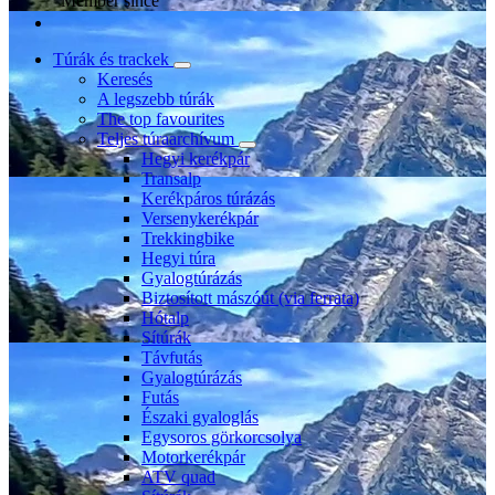
Member since
Túrák és trackek
Keresés
A legszebb túrák
The top favourites
Teljes túraarchívum
Hegyi kerékpár
Transalp
Kerékpáros túrázás
Versenykerékpár
Trekkingbike
Hegyi túra
Gyalogtúrázás
Biztosított mászóút (via ferrata)
Hótalp
Sítúrák
Távfutás
Gyalogtúrázás
Futás
Északi gyaloglás
Egysoros görkorcsolya
Motorkerékpár
ATV quad