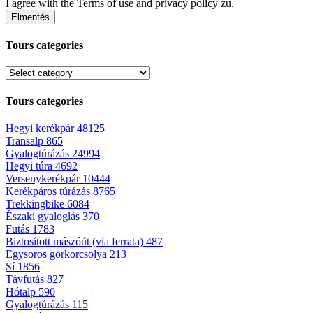
I agree with the
Terms of use and privacy policy
zu.
Tours categories
Tours categories
Hegyi kerékpár
48125
Transalp
865
Gyalogtúrázás
24994
Hegyi túra
4692
Versenykerékpár
10444
Kerékpáros túrázás
8765
Trekkingbike
6084
Északi gyaloglás
370
Futás
1783
Biztosított mászóút (via ferrata)
487
Egysoros görkorcsolya
213
Sí
1856
Távfutás
827
Hótalp
590
Gyalogtúrázás
115