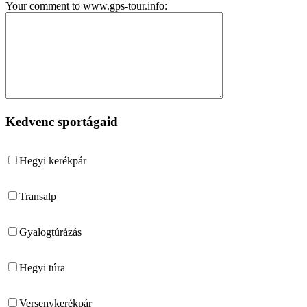
Your comment to www.gps-tour.info:
Kedvenc sportágaid
Hegyi kerékpár
Transalp
Gyalogtúrázás
Hegyi túra
Versenykerékpár