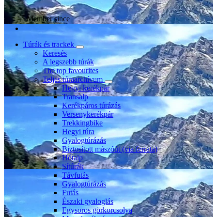
Member since
Túrák és trackek
Keresés
A legszebb túrák
The top favourites
Teljes túraarchívum
Hegyi kerékpár
Transalp
Kerékpáros túrázás
Versenykerékpár
Trekkingbike
Hegyi túra
Gyalogtúrázás
Biztosított mászóút (via ferrata)
Hótalp
Sítúrák
Távfutás
Gyalogtúrázás
Futás
Északi gyaloglás
Egysoros görkorcsolya