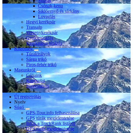
Sítúrák
Csónak-kenu
Siklóernyő és sárkány
Lovaglás
Hegyi kerékpár
Transalp
Versenykerékpár
Gyalogtúrázás
Kerékpáros túrázás
Közösség
Túrakirályok
Sárga trikó
Piros-fehér trikó
Magunkról
Céljaink
Kapcsolat
Impresszum
Új regisztrálás
Nyelv
Súgó
GPS-Tour.info felhasználása
GPS túrák megjelentetése
Infók a TrackRank listáról
GPS túrák megjelentetése