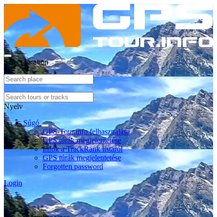
Select location
Nyelv
Súgó
GPS-Tour.info felhasználása
GPS túrák megjelentetése
Infók a TrackRank listáról
GPS túrák megjelentetése
Forgotten password
Login