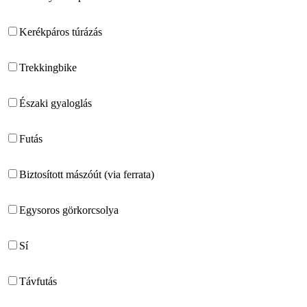
Kerékpáros túrázás
Trekkingbike
Északi gyaloglás
Futás
Biztosított mászóút (via ferrata)
Egysoros görkorcsolya
Sí
Távfutás