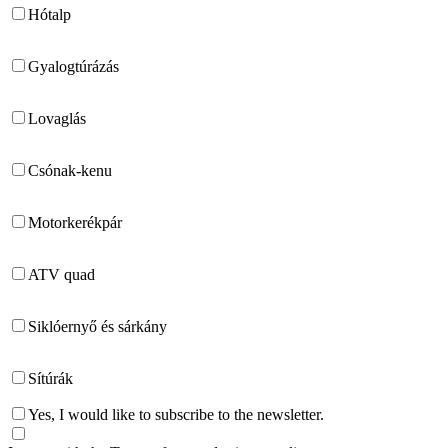
Hótalp
Gyalogtúrázás
Lovaglás
Csónak-kenu
Motorkerékpár
ATV quad
Siklóernyő és sárkány
Sítúrák
Yes, I would like to subscribe to the newsletter.