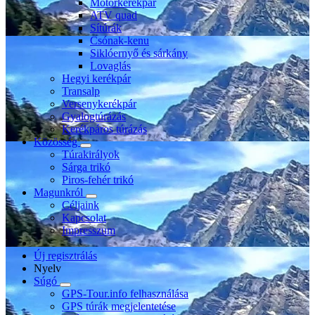
Motorkerékpár
ATV quad
Sítúrák
Csónak-kenu
Siklóernyő és sárkány
Lovaglás
Hegyi kerékpár
Transalp
Versenykerékpár
Gyalogtúrázás
Kerékpáros túrázás
Közösség
Túrakirályok
Sárga trikó
Piros-fehér trikó
Magunkról
Céljaink
Kapcsolat
Impresszum
Új regisztrálás
Nyelv
Súgó
GPS-Tour.info felhasználása
GPS túrák megjelentetése