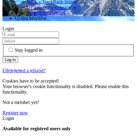
Infók a TrackRank listáról
GPS túrák megjelentetése
Forgotten password
Új túra készítése
Login
Stay logged in
Elfelejtetted a jelszód?
Cookies have to be accepted!
Your browser's cookie functionality is disabled. Please enable this
functionality.
Not a member yet?
Register now
Login
Available for registred users only