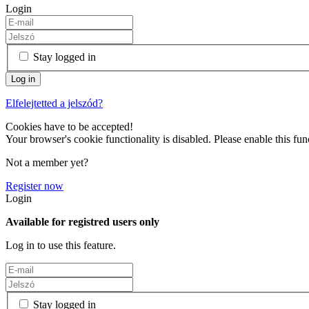
Login
Stay logged in
Elfelejtetted a jelszód?
Cookies have to be accepted!
Your browser's cookie functionality is disabled. Please enable this func
Not a member yet?
Register now
Login
Available for registred users only
Log in to use this feature.
Stay logged in