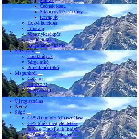
Sítúrák
Csónak-kenu
Siklóernyő és sárkány
Lovaglás
Hegyi kerékpár
Transalp
Versenykerékpár
Gyalogtúrázás
Kerékpáros túrázás
Közösség
Túrakirályok
Sárga trikó
Piros-fehér trikó
Magunkról
Céljaink
Kapcsolat
Impresszum
Új regisztrálás
Nyelv
Súgó
GPS-Tour.info felhasználása
GPS túrák megjelentetése
Infók a TrackRank listáról
GPS túrák megjelentetése