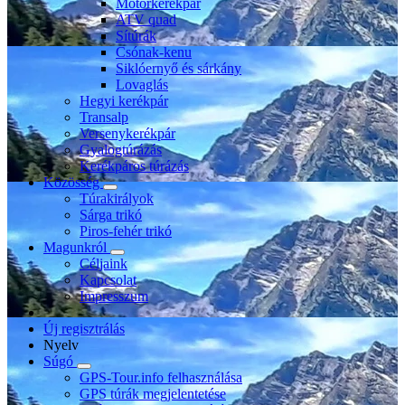
Motorkerékpár
ATV quad
Sítúrák
Csónak-kenu
Siklóernyő és sárkány
Lovaglás
Hegyi kerékpár
Transalp
Versenykerékpár
Gyalogtúrázás
Kerékpáros túrázás
Közösség
Túrakirályok
Sárga trikó
Piros-fehér trikó
Magunkról
Céljaink
Kapcsolat
Impresszum
Új regisztrálás
Nyelv
Súgó
GPS-Tour.info felhasználása
GPS túrák megjelentetése