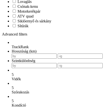
Lovaglás
Csónak-kenu
Motorkerékpár
ATV quad
Siklóernyő és sárkány
Sítúrák
Advanced filters
TrackRank
Hosszúság (km)
Szintkülönbség
5
Vidék
5
Szórakozás
5
Kondíció