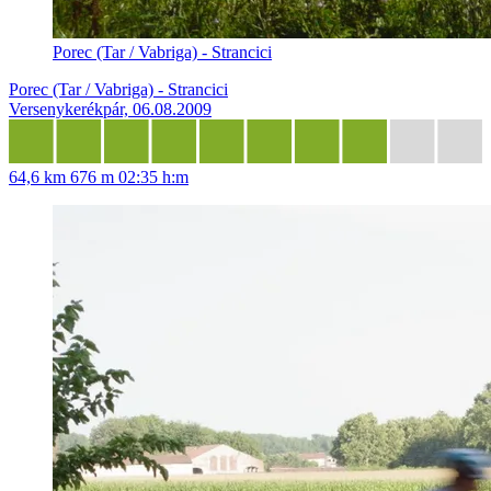
Porec (Tar / Vabriga) - Strancici
Porec (Tar / Vabriga) - Strancici
Versenykerékpár, 06.08.2009
64,6 km
676 m
02:35 h:m