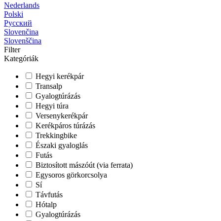
Nederlands
Polski
Русский
Slovenčina
Slovenščina
Filter
Kategóriák
Hegyi kerékpár
Transalp
Gyalogtúrázás
Hegyi túra
Versenykerékpár
Kerékpáros túrázás
Trekkingbike
Északi gyaloglás
Futás
Biztosított mászóút (via ferrata)
Egysoros görkorcsolya
Sí
Távfutás
Hótalp
Gyalogtúrázás