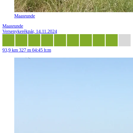
Maasrunde
Maasrunde
Versenykerékpár, 14.11.2024
93,9 km
327 m
04:45 h:m