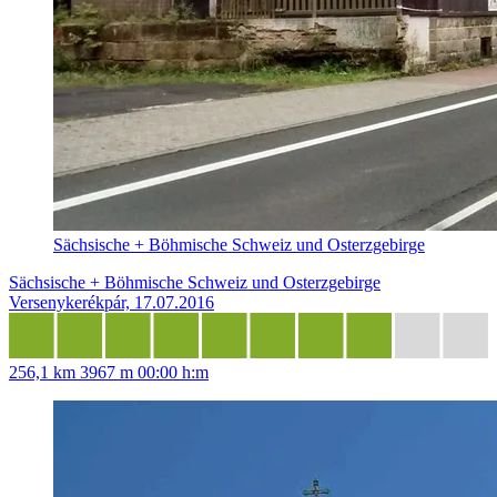
Sächsische + Böhmische Schweiz und Osterzgebirge
Sächsische + Böhmische Schweiz und Osterzgebirge
Versenykerékpár, 17.07.2016
256,1 km
3967 m
00:00 h:m