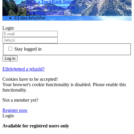
Infók a TrackRank listáról
GPS túrák megjelentetése
Forgotten password
Új túra készítése
Login
Stay logged in
Elfelejtetted a jelszód?
Cookies have to be accepted!
Your browser's cookie functionality is disabled. Please enable this
functionality.
Not a member yet?
Register now
Login
Available for registred users only