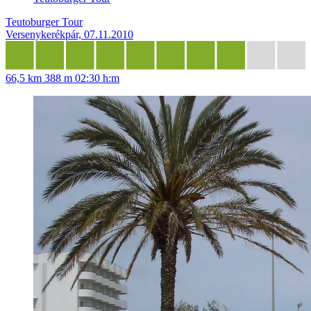
Teutoburger Tour
Versenykerékpár, 07.11.2010
66,5 km
388 m
02:30 h:m