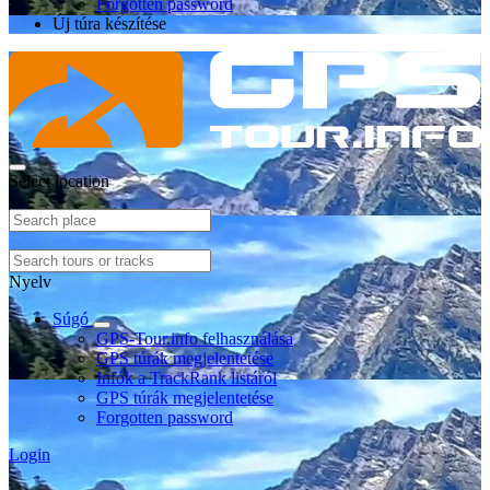
Forgotten password
Új túra készítése
Select location
Nyelv
Súgó
GPS-Tour.info felhasználása
GPS túrák megjelentetése
Infók a TrackRank listáról
GPS túrák megjelentetése
Forgotten password
Login