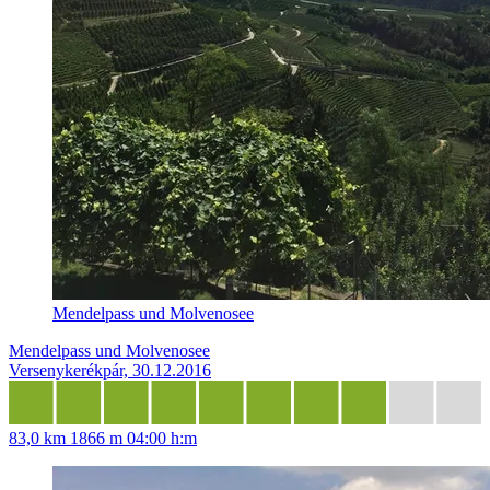
Mendelpass und Molvenosee
Mendelpass und Molvenosee
Versenykerékpár, 30.12.2016
83,0 km
1866 m
04:00 h:m