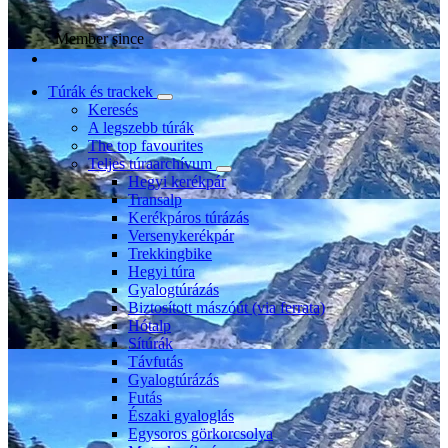
Member since
Túrák és trackek
Keresés
A legszebb túrák
The top favourites
Teljes túraarchívum
Hegyi kerékpár
Transalp
Kerékpáros túrázás
Versenykerékpár
Trekkingbike
Hegyi túra
Gyalogtúrázás
Biztosított mászóút (via ferrata)
Hótalp
Sítúrák
Távfutás
Gyalogtúrázás
Futás
Északi gyaloglás
Egysoros görkorcsolya