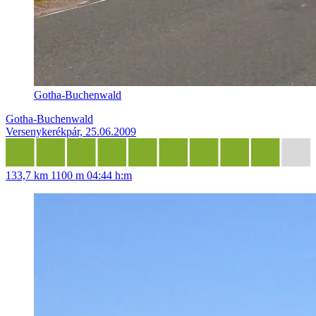
Gotha-Buchenwald
Gotha-Buchenwald
Versenykerékpár, 25.06.2009
133,7 km
1100 m
04:44 h:m