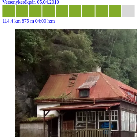
Versenykerékpár, 05.04.2010
114,4 km
875 m
04:00 h:m