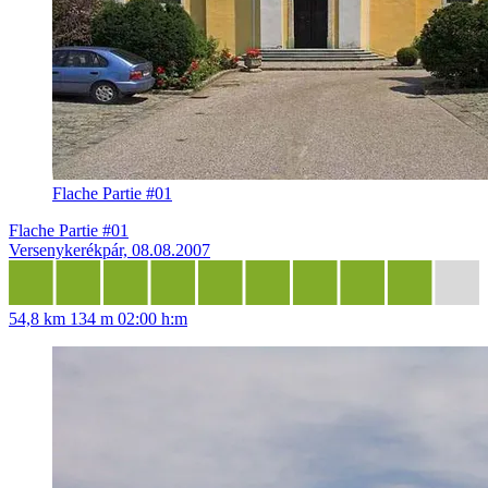
Flache Partie #01
Flache Partie #01
Versenykerékpár, 08.08.2007
54,8 km
134 m
02:00 h:m