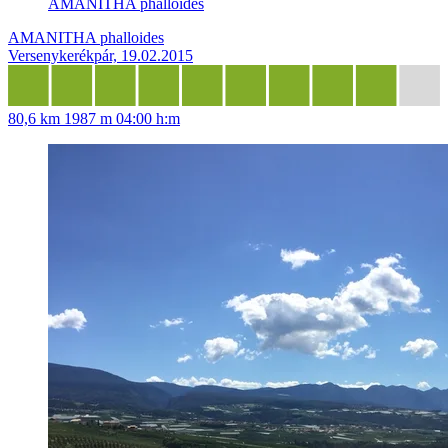
AMANITHA phalloides
AMANITHA phalloides
Versenykerékpár, 19.02.2015
80,6 km
1987 m
04:00 h:m