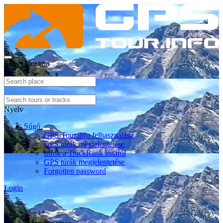
Select location
Nyelv
Súgó
GPS-Tour.info felhasználása
GPS túrák megjelentetése
Infók a TrackRank listáról
GPS túrák megjelentetése
Forgotten password
Login