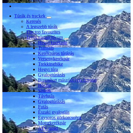
Member since
Túrák és trackek
Keresés
A legszebb túrák
The top favourites
Teljes túraarchívum
Hegyi kerékpár
Transalp
Kerékpáros túrázás
Versenykerékpár
Trekkingbike
Hegyi túra
Gyalogtúrázás
Biztosított mászóút (via ferrata)
Hótalp
Sítúrák
Távfutás
Gyalogtúrázás
Futás
Északi gyaloglás
Egysoros görkorcsolya
Motorkerékpár
ATV quad