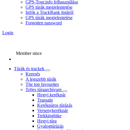
GPS-Tour.info felhasználása
GPS túrák megjelentetése
Infók a TrackRank listáról
GPS túrák megjelentetése
Forgotten password
Login
Member since
Túrák és trackek
Keresés
A legszebb túrák
The top favourites
Teljes túraarchívum
Hegyi kerékpár
Transalp
Kerékpáros túrázás
Versenykerékpár
Trekkingbike
Hegyi túra
Gyalogtúrázás