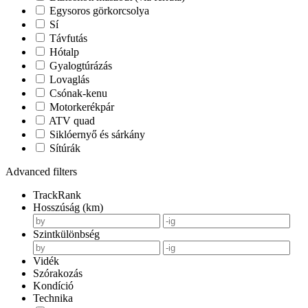
Egysoros görkorcsolya
Sí
Távfutás
Hótalp
Gyalogtúrázás
Lovaglás
Csónak-kenu
Motorkerékpár
ATV quad
Siklóernyő és sárkány
Sítúrák
Advanced filters
TrackRank
Hosszúság (km)
Szintkülönbség
Vidék
Szórakozás
Kondíció
Technika