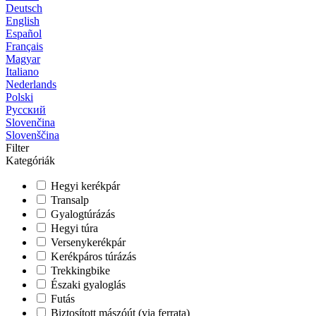
Deutsch
English
Español
Français
Magyar
Italiano
Nederlands
Polski
Русский
Slovenčina
Slovenščina
Filter
Kategóriák
Hegyi kerékpár
Transalp
Gyalogtúrázás
Hegyi túra
Versenykerékpár
Kerékpáros túrázás
Trekkingbike
Északi gyaloglás
Futás
Biztosított mászóút (via ferrata)