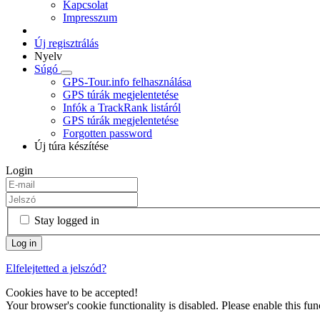
Kapcsolat
Impresszum
Új regisztrálás
Nyelv
Súgó
GPS-Tour.info felhasználása
GPS túrák megjelentetése
Infók a TrackRank listáról
GPS túrák megjelentetése
Forgotten password
Új túra készítése
Login
Stay logged in
Elfelejtetted a jelszód?
Cookies have to be accepted!
Your browser's cookie functionality is disabled. Please enable this func