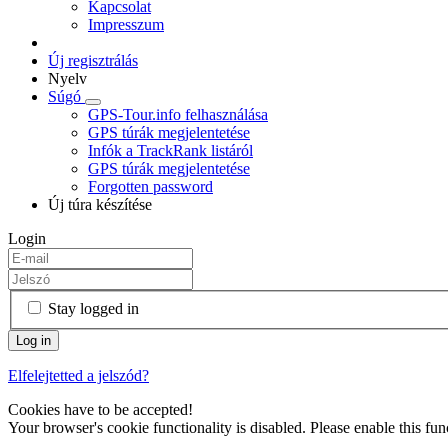
Kapcsolat
Impresszum
Új regisztrálás
Nyelv
Súgó
GPS-Tour.info felhasználása
GPS túrák megjelentetése
Infók a TrackRank listáról
GPS túrák megjelentetése
Forgotten password
Új túra készítése
Login
Stay logged in
Elfelejtetted a jelszód?
Cookies have to be accepted!
Your browser's cookie functionality is disabled. Please enable this func