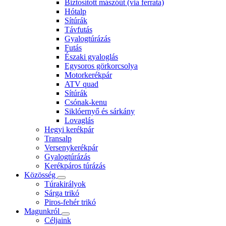
Biztosított mászóút (via ferrata)
Hótalp
Sítúrák
Távfutás
Gyalogtúrázás
Futás
Északi gyaloglás
Egysoros görkorcsolya
Motorkerékpár
ATV quad
Sítúrák
Csónak-kenu
Siklóernyő és sárkány
Lovaglás
Hegyi kerékpár
Transalp
Versenykerékpár
Gyalogtúrázás
Kerékpáros túrázás
Közösség
Túrakirályok
Sárga trikó
Piros-fehér trikó
Magunkról
Céljaink