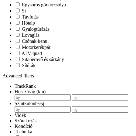
Egysoros görkorcsolya
Sí
Távfutás
Hótalp
Gyalogtúrázás
Lovaglás
Csónak-kenu
Motorkerékpár
ATV quad
Siklóernyő és sárkány
Sítúrák
Advanced filters
TrackRank
Hosszúság (km)
Szintkülönbség
Vidék
Szórakozás
Kondíció
Technika