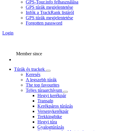
GPS-Tour.info felhasználása
GPS túrák megjelentetése
Infók a TrackRank listáról
GPS túrák megjelentetése
Forgotten password
Login
Member since
Túrák és trackek
Keresés
A legszebb túrák
The top favourites
Teljes túraarchívum
Hegyi kerékpár
Transalp
Kerékpáros túrázás
Versenykerékpár
Trekkingbike
Hegyi túra
Gyalogtúrázás