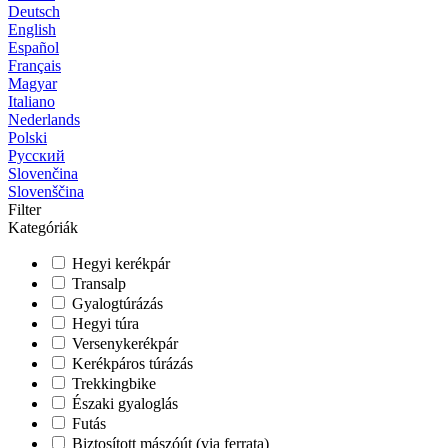
Deutsch
English
Español
Français
Magyar
Italiano
Nederlands
Polski
Русский
Slovenčina
Slovenščina
Filter
Kategóriák
Hegyi kerékpár
Transalp
Gyalogtúrázás
Hegyi túra
Versenykerékpár
Kerékpáros túrázás
Trekkingbike
Északi gyaloglás
Futás
Biztosított mászóút (via ferrata)