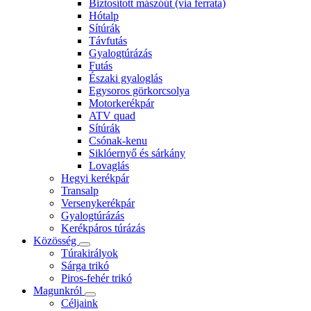
Biztosított mászóút (via ferrata)
Hótalp
Sítúrák
Távfutás
Gyalogtúrázás
Futás
Északi gyaloglás
Egysoros görkorcsolya
Motorkerékpár
ATV quad
Sítúrák
Csónak-kenu
Siklóernyő és sárkány
Lovaglás
Hegyi kerékpár
Transalp
Versenykerékpár
Gyalogtúrázás
Kerékpáros túrázás
Közösség
Túrakirályok
Sárga trikó
Piros-fehér trikó
Magunkról
Céljaink