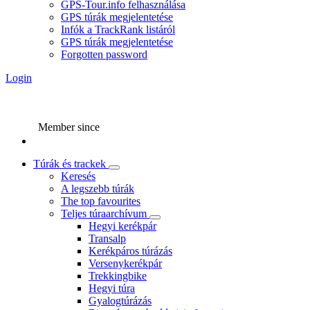
GPS-Tour.info felhasználása
GPS túrák megjelentetése
Infók a TrackRank listáról
GPS túrák megjelentetése
Forgotten password
Login
Member since
Túrák és trackek
Keresés
A legszebb túrák
The top favourites
Teljes túraarchívum
Hegyi kerékpár
Transalp
Kerékpáros túrázás
Versenykerékpár
Trekkingbike
Hegyi túra
Gyalogtúrázás