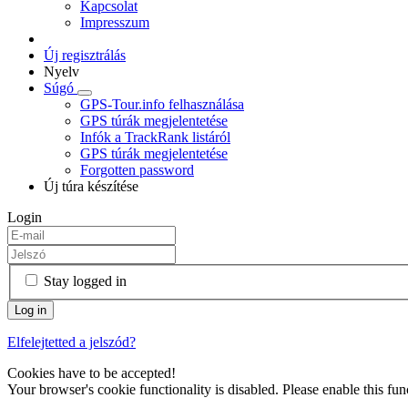
Kapcsolat
Impresszum
Új regisztrálás
Nyelv
Súgó
GPS-Tour.info felhasználása
GPS túrák megjelentetése
Infók a TrackRank listáról
GPS túrák megjelentetése
Forgotten password
Új túra készítése
Login
Stay logged in
Elfelejtetted a jelszód?
Cookies have to be accepted!
Your browser's cookie functionality is disabled. Please enable this func