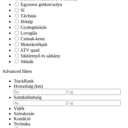
Egysoros görkorcsolya
Sí
Távfutás
Hótalp
Gyalogtúrázás
Lovaglás
Csónak-kenu
Motorkerékpár
ATV quad
Siklóernyő és sárkány
Sítúrák
Advanced filters
TrackRank
Hosszúság (km)
Szintkülönbség
Vidék
Szórakozás
Kondíció
Technika