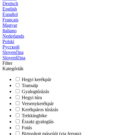
Deutsch
English
Español
Français
Magyar
Italiano
Nederlands
Polski
Русский
Slovenčina
Slovenščina
Filter
Kategóriák
Hegyi kerékpár
Transalp
Gyalogtúrázás
Hegyi túra
Versenykerékpár
Kerékpáros túrázás
Trekkingbike
Északi gyaloglás
Futás
Biztosított mászóút (via ferrata)