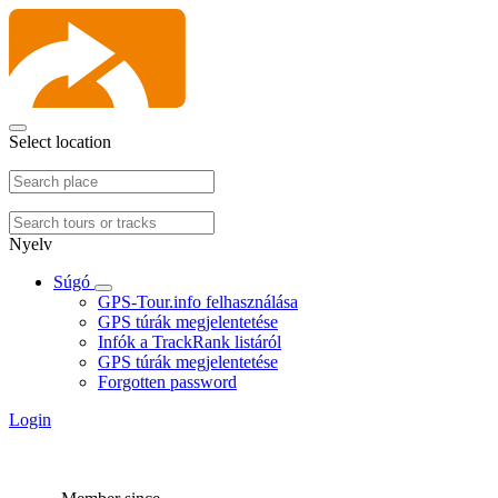
Select location
Nyelv
Súgó
GPS-Tour.info felhasználása
GPS túrák megjelentetése
Infók a TrackRank listáról
GPS túrák megjelentetése
Forgotten password
Login