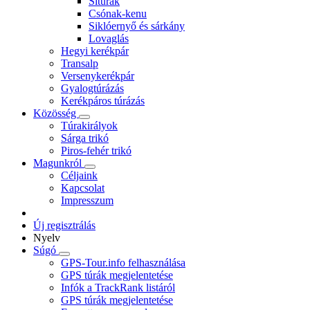
Sítúrák
Csónak-kenu
Siklóernyő és sárkány
Lovaglás
Hegyi kerékpár
Transalp
Versenykerékpár
Gyalogtúrázás
Kerékpáros túrázás
Közösség
Túrakirályok
Sárga trikó
Piros-fehér trikó
Magunkról
Céljaink
Kapcsolat
Impresszum
Új regisztrálás
Nyelv
Súgó
GPS-Tour.info felhasználása
GPS túrák megjelentetése
Infók a TrackRank listáról
GPS túrák megjelentetése