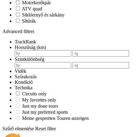
Motorkerékpár
ATV quad
Siklóernyő és sárkány
Sítúrák
Advanced filters
TrackRank
Hosszúság (km)
Szintkülönbség
Vidék
Szórakozás
Kondíció
Technika
Circuits only
My favorites only
Just my done tours
Just my preferred sports
Meine gesperrten Touren anzeigen
Szűrő elmentése
Reset filter