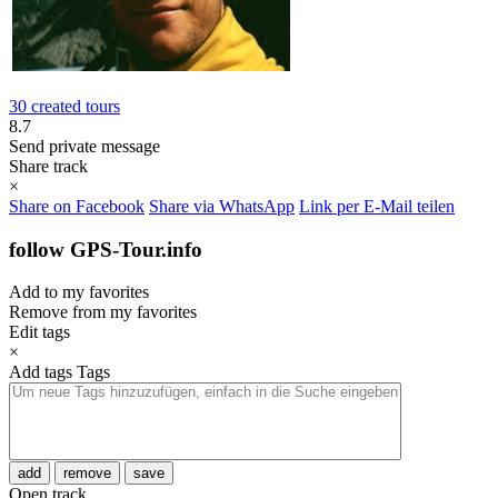
30 created tours
8.7
Send private message
Share track
×
Share on Facebook
Share via WhatsApp
Link per E-Mail teilen
follow GPS-Tour.info
Add to my favorites
Remove from my favorites
Edit tags
×
Add tags
Tags
add
remove
save
Open track