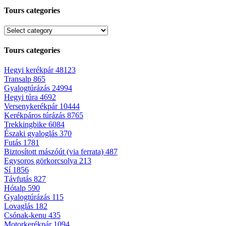
Tours categories
Tours categories
Hegyi kerékpár
48123
Transalp
865
Gyalogtúrázás
24994
Hegyi túra
4692
Versenykerékpár
10444
Kerékpáros túrázás
8765
Trekkingbike
6084
Északi gyaloglás
370
Futás
1781
Biztosított mászóút (via ferrata)
487
Egysoros görkorcsolya
213
Sí
1856
Távfutás
827
Hótalp
590
Gyalogtúrázás
115
Lovaglás
182
Csónak-kenu
435
Motorkerékpár
1094