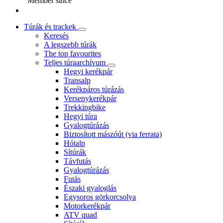
Member since
Túrák és trackek
Keresés
A legszebb túrák
The top favourites
Teljes túraarchívum
Hegyi kerékpár
Transalp
Kerékpáros túrázás
Versenykerékpár
Trekkingbike
Hegyi túra
Gyalogtúrázás
Biztosított mászóút (via ferrata)
Hótalp
Sítúrák
Távfutás
Gyalogtúrázás
Futás
Északi gyaloglás
Egysoros görkorcsolya
Motorkerékpár
ATV quad