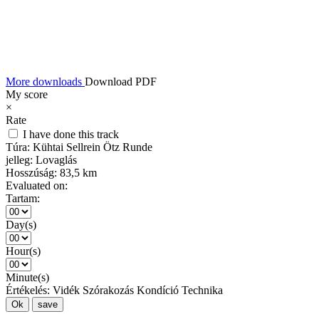
More downloads
Download PDF
My score
×
Rate
I have done this track
Túra:
Kühtai Sellrein Ötz Runde
jelleg:
Lovaglás
Hosszúság:
83,5 km
Evaluated on:
Tartam:
Day(s)
Hour(s)
Minute(s)
Értékelés:
Vidék
Szórakozás
Kondíció
Technika
Ok
save