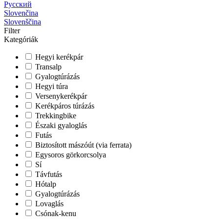
Русский
Slovenčina
Slovenščina
Filter
Kategóriák
Hegyi kerékpár
Transalp
Gyalogtúrázás
Hegyi túra
Versenykerékpár
Kerékpáros túrázás
Trekkingbike
Északi gyaloglás
Futás
Biztosított mászóút (via ferrata)
Egysoros görkorcsolya
Sí
Távfutás
Hótalp
Gyalogtúrázás
Lovaglás
Csónak-kenu