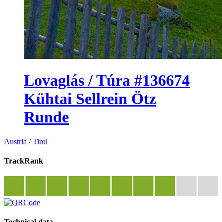
Lovaglás / Túra #136674
Kühtai Sellrein Ötz
Runde
Austria
/
Tirol
TrackRank
Technical data