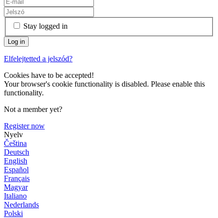
Stay logged in
Elfelejtetted a jelszód?
Cookies have to be accepted!
Your browser's cookie functionality is disabled. Please enable this
functionality.
Not a member yet?
Register now
Nyelv
Čeština
Deutsch
English
Español
Français
Magyar
Italiano
Nederlands
Polski