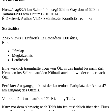
Hosszúság
83,5 km
Szintkülönbség
1624 m
Way down
1620 m
Tartam
04:00 h:m
Dátum
12.10.2014
Értékelések
Author
Vidék
Szórakozás
Kondíció
Technika
Statisztika
2245 Views
1
Értékelés
13 Letöltések
1.00
átlag
Rate
Túralap
Megközelítés
Letöltések
Eine wirklich traumhafte Tour von Ötz in das Inntal bis nach Zirl,
Kematen ins Sellrein auf den Kühtailsattel und wieder runter nach
Ötz.
Perfekter Ausgangspunkt ist der kostenlose Parkplatz der Arena 47
am Eingang des Ötztals.
Von dort fährt man auf die 171 Richtung Telfs.
Kurz vor dem Abzweig nach Telfs bin ich tatsächlich über den Fluss