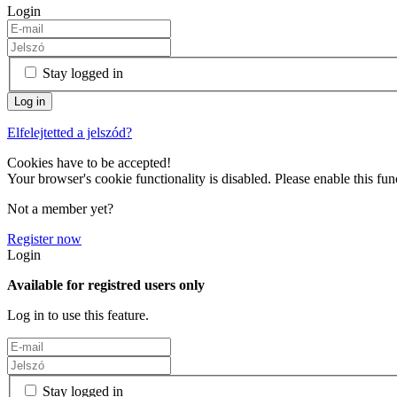
Login
Stay logged in
Elfelejtetted a jelszód?
Cookies have to be accepted!
Your browser's cookie functionality is disabled. Please enable this func
Not a member yet?
Register now
Login
Available for registred users only
Log in to use this feature.
Stay logged in