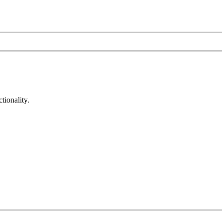
tionality.