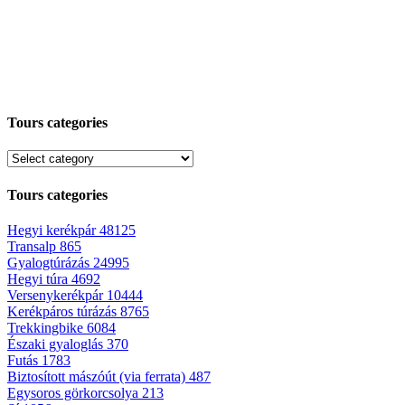
Tours categories
Tours categories
Hegyi kerékpár
48125
Transalp
865
Gyalogtúrázás
24995
Hegyi túra
4692
Versenykerékpár
10444
Kerékpáros túrázás
8765
Trekkingbike
6084
Északi gyaloglás
370
Futás
1783
Biztosított mászóút (via ferrata)
487
Egysoros görkorcsolya
213