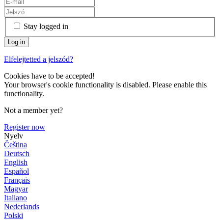
Stay logged in
Elfelejtetted a jelszód?
Cookies have to be accepted!
Your browser's cookie functionality is disabled. Please enable this
functionality.
Not a member yet?
Register now
Nyelv
Čeština
Deutsch
English
Español
Français
Magyar
Italiano
Nederlands
Polski