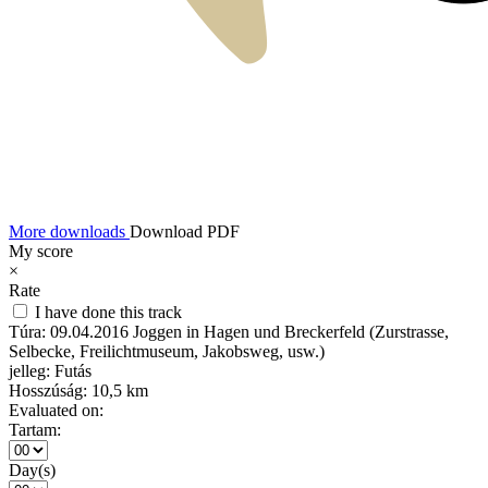
More downloads
Download PDF
My score
×
Rate
I have done this track
Túra:
09.04.2016 Joggen in Hagen und Breckerfeld (Zurstrasse,
Selbecke, Freilichtmuseum, Jakobsweg, usw.)
jelleg:
Futás
Hosszúság:
10,5 km
Evaluated on:
Tartam:
Day(s)