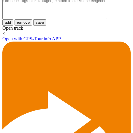
add
remove
save
Open track
×
Open with GPS-Tour.info APP