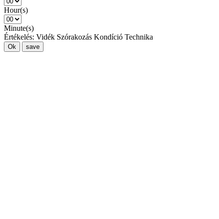
Hour(s)
Minute(s)
Értékelés:
Vidék
Szórakozás
Kondíció
Technika
Ok
save