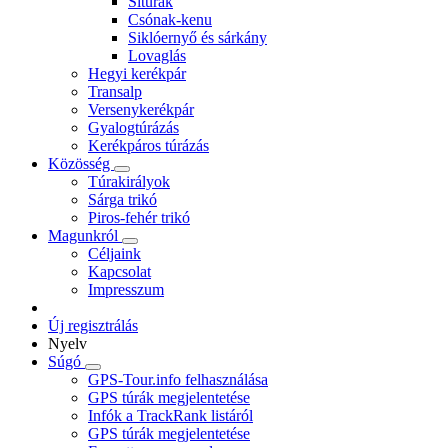
Sítúrák
Csónak-kenu
Siklóernyő és sárkány
Lovaglás
Hegyi kerékpár
Transalp
Versenykerékpár
Gyalogtúrázás
Kerékpáros túrázás
Közösség
Túrakirályok
Sárga trikó
Piros-fehér trikó
Magunkról
Céljaink
Kapcsolat
Impresszum
Új regisztrálás
Nyelv
Súgó
GPS-Tour.info felhasználása
GPS túrák megjelentetése
Infók a TrackRank listáról
GPS túrák megjelentetése