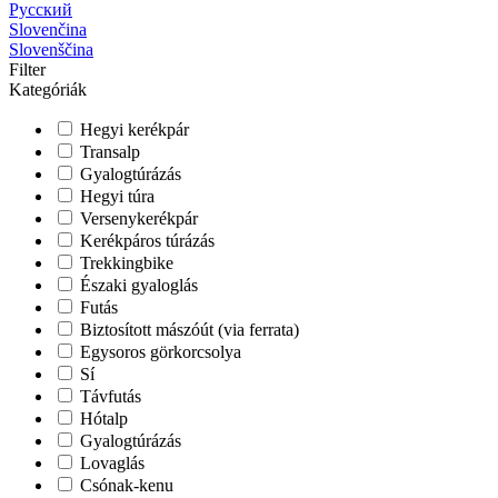
Русский
Slovenčina
Slovenščina
Filter
Kategóriák
Hegyi kerékpár
Transalp
Gyalogtúrázás
Hegyi túra
Versenykerékpár
Kerékpáros túrázás
Trekkingbike
Északi gyaloglás
Futás
Biztosított mászóút (via ferrata)
Egysoros görkorcsolya
Sí
Távfutás
Hótalp
Gyalogtúrázás
Lovaglás
Csónak-kenu