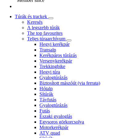
Member since
Túrák és trackek
Keresés
A legszebb túrák
The top favourites
Teljes túraarchívum
Hegyi kerékpár
Transalp
Kerékpáros túrázás
Versenykerékpár
Trekkingbike
Hegyi túra
Gyalogtúrázás
Biztosított mászóút (via ferrata)
Hótalp
Sítúrák
Távfutás
Gyalogtúrázás
Futás
Északi gyaloglás
Egysoros görkorcsolya
Motorkerékpár
ATV quad