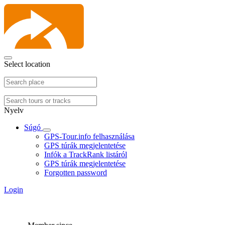
Select location
Nyelv
Súgó
GPS-Tour.info felhasználása
GPS túrák megjelentetése
Infók a TrackRank listáról
GPS túrák megjelentetése
Forgotten password
Login