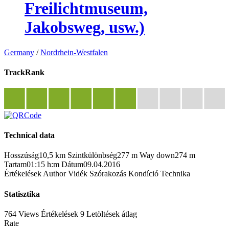
Freilichtmuseum,
Jakobsweg, usw.)
Germany
/
Nordrhein-Westfalen
TrackRank
Technical data
Hosszúság
10,5 km
Szintkülönbség
277 m
Way down
274 m
Tartam
01:15 h:m
Dátum
09.04.2016
Értékelések
Author
Vidék
Szórakozás
Kondíció
Technika
Statisztika
764 Views
Értékelések
9 Letöltések
átlag
Rate