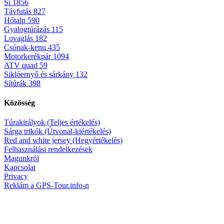
Sí
1856
Távfutás
827
Hótalp
590
Gyalogtúrázás
115
Lovaglás
182
Csónak-kenu
435
Motorkerékpár
1094
ATV quad
59
Siklóernyő és sárkány
132
Sítúrák
398
Közösség
Túrakirályok (Teljes értékelés)
Sárga trikók (Útvonal-kiértékelés)
Red and white jersey (Hegyértékelés)
Felhasználási rendelkezések
Magunkról
Kapcsolat
Privacy
Reklám a GPS-Tour.info-n