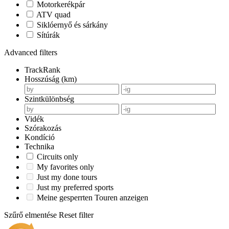
Motorkerékpár
ATV quad
Siklóernyő és sárkány
Sítúrák
Advanced filters
TrackRank
Hosszúság (km)
Szintkülönbség
Vidék
Szórakozás
Kondíció
Technika
Circuits only
My favorites only
Just my done tours
Just my preferred sports
Meine gesperrten Touren anzeigen
Szűrő elmentése
Reset filter