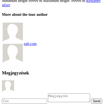
Minimum height
99999 m
Maximum height
-99999 m
Részletes
nézet
More about the tour author
rail-com
Megjegyzések