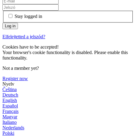
Stay logged in
Elfelejtetted a jelszód?
Cookies have to be accepted!
Your browser's cookie functionality is disabled. Please enable this
functionality.
Not a member yet?
Register now
Nyelv
Čeština
Deutsch
English
Español
Français
Magyar
Italiano
Nederlands
Polski