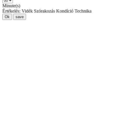
Minute(s)
Értékelés:
Vidék
Szórakozás
Kondíció
Technika
Ok
save