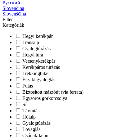
Русский
Slovenčina
Slovenščina
Filter
Kategóriák
Hegyi kerékpár
Transalp
Gyalogtúrázás
Hegyi túra
Versenykerékpár
Kerékpáros túrázás
Trekkingbike
Északi gyaloglás
Futás
Biztosított mászóút (via ferrata)
Egysoros görkorcsolya
Sí
Távfutás
Hótalp
Gyalogtúrázás
Lovaglás
Csónak-kenu