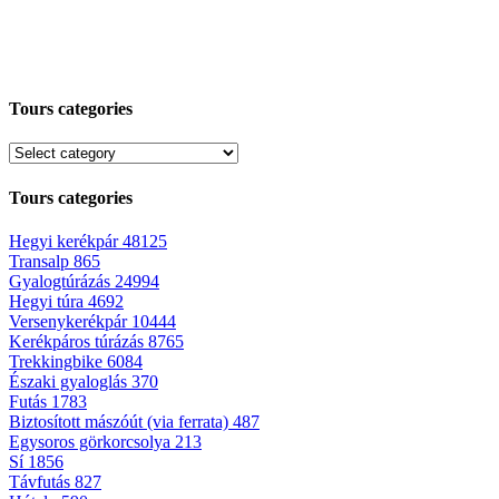
Tours categories
Tours categories
Hegyi kerékpár
48125
Transalp
865
Gyalogtúrázás
24994
Hegyi túra
4692
Versenykerékpár
10444
Kerékpáros túrázás
8765
Trekkingbike
6084
Északi gyaloglás
370
Futás
1783
Biztosított mászóút (via ferrata)
487
Egysoros görkorcsolya
213
Sí
1856
Távfutás
827