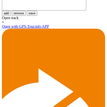
add
remove
save
Open track
×
Open with GPS-Tour.info APP