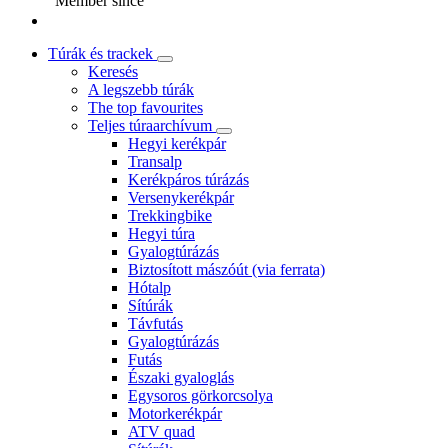
Member since
Túrák és trackek
Keresés
A legszebb túrák
The top favourites
Teljes túraarchívum
Hegyi kerékpár
Transalp
Kerékpáros túrázás
Versenykerékpár
Trekkingbike
Hegyi túra
Gyalogtúrázás
Biztosított mászóút (via ferrata)
Hótalp
Sítúrák
Távfutás
Gyalogtúrázás
Futás
Északi gyaloglás
Egysoros görkorcsolya
Motorkerékpár
ATV quad