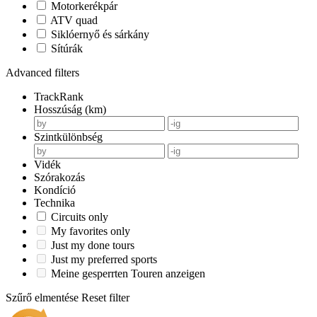
Motorkerékpár
ATV quad
Siklóernyő és sárkány
Sítúrák
Advanced filters
TrackRank
Hosszúság (km)
Szintkülönbség
Vidék
Szórakozás
Kondíció
Technika
Circuits only
My favorites only
Just my done tours
Just my preferred sports
Meine gesperrten Touren anzeigen
Szűrő elmentése
Reset filter