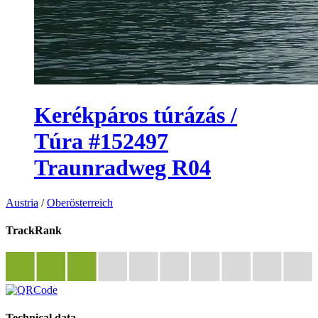
Kerékpáros túrázás /
Túra #152497
Traunradweg R04
Austria
/
Oberösterreich
TrackRank
Technical data