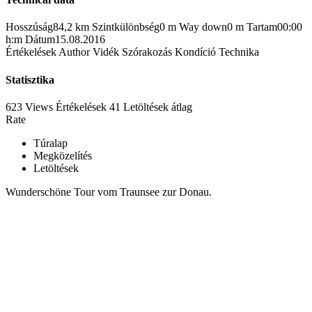
Hosszúság
84,2 km
Szintkülönbség
0 m
Way down
0 m
Tartam
00:00
h:m
Dátum
15.08.2016
Értékelések
Author
Vidék
Szórakozás
Kondíció
Technika
Statisztika
623 Views
Értékelések
41 Letöltések
átlag
Rate
Túralap
Megközelítés
Letöltések
Wunderschöne Tour vom Traunsee zur Donau.