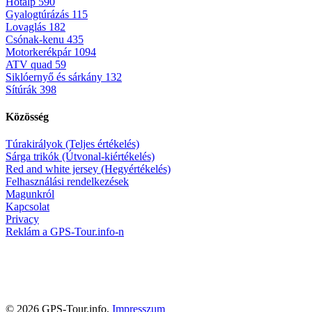
Hótalp
590
Gyalogtúrázás
115
Lovaglás
182
Csónak-kenu
435
Motorkerékpár
1094
ATV quad
59
Siklóernyő és sárkány
132
Sítúrák
398
Közösség
Túrakirályok (Teljes értékelés)
Sárga trikók (Útvonal-kiértékelés)
Red and white jersey (Hegyértékelés)
Felhasználási rendelkezések
Magunkról
Kapcsolat
Privacy
Reklám a GPS-Tour.info-n
© 2026 GPS-Tour.info,
Impresszum