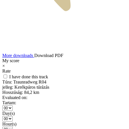
More downloads
Download PDF
My score
×
Rate
I have done this track
Túra:
Traunradweg R04
jelleg:
Kerékpáros túrázás
Hosszúság:
84,2 km
Evaluated on:
Tartam:
Day(s)
Hour(s)