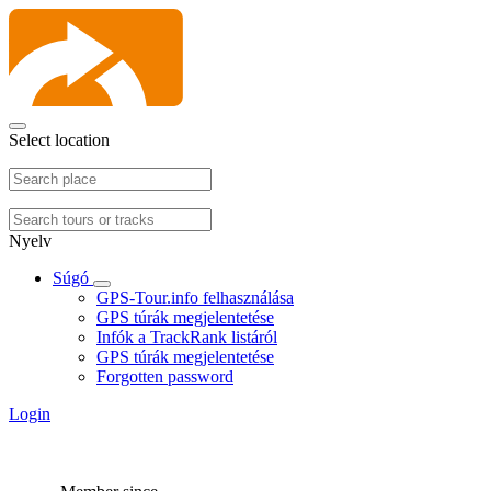
Select location
Nyelv
Súgó
GPS-Tour.info felhasználása
GPS túrák megjelentetése
Infók a TrackRank listáról
GPS túrák megjelentetése
Forgotten password
Login