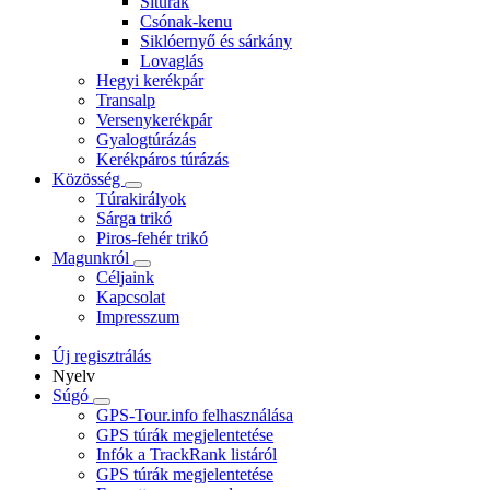
Sítúrák
Csónak-kenu
Siklóernyő és sárkány
Lovaglás
Hegyi kerékpár
Transalp
Versenykerékpár
Gyalogtúrázás
Kerékpáros túrázás
Közösség
Túrakirályok
Sárga trikó
Piros-fehér trikó
Magunkról
Céljaink
Kapcsolat
Impresszum
Új regisztrálás
Nyelv
Súgó
GPS-Tour.info felhasználása
GPS túrák megjelentetése
Infók a TrackRank listáról
GPS túrák megjelentetése