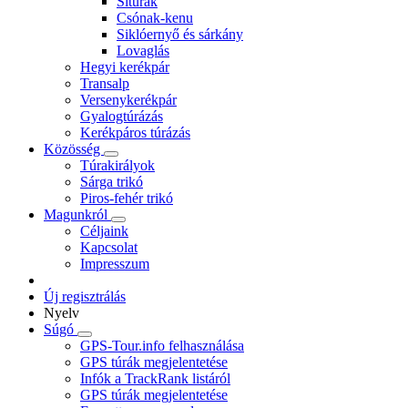
Sítúrák
Csónak-kenu
Siklóernyő és sárkány
Lovaglás
Hegyi kerékpár
Transalp
Versenykerékpár
Gyalogtúrázás
Kerékpáros túrázás
Közösség
Túrakirályok
Sárga trikó
Piros-fehér trikó
Magunkról
Céljaink
Kapcsolat
Impresszum
Új regisztrálás
Nyelv
Súgó
GPS-Tour.info felhasználása
GPS túrák megjelentetése
Infók a TrackRank listáról
GPS túrák megjelentetése