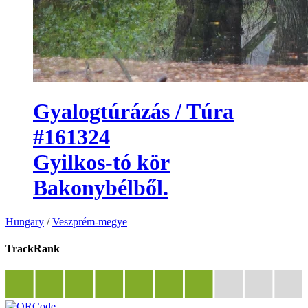
Gyalogtúrázás / Túra
#161324
Gyilkos-tó kör
Bakonybélből.
Hungary
/
Veszprém-megye
TrackRank