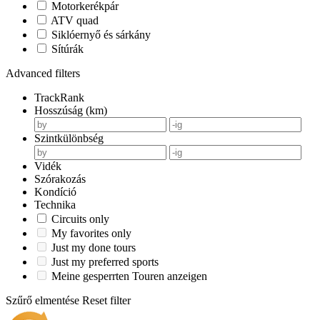
Motorkerékpár
ATV quad
Siklóernyő és sárkány
Sítúrák
Advanced filters
TrackRank
Hosszúság (km)
Szintkülönbség
Vidék
Szórakozás
Kondíció
Technika
Circuits only
My favorites only
Just my done tours
Just my preferred sports
Meine gesperrten Touren anzeigen
Szűrő elmentése
Reset filter