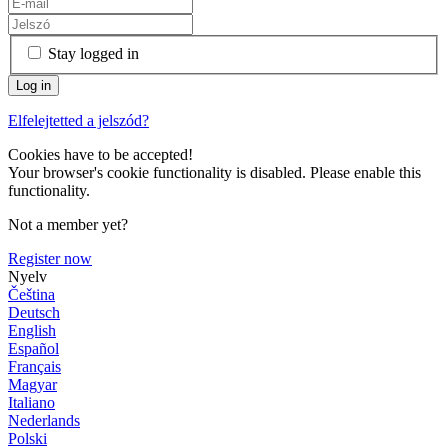
Stay logged in
Elfelejtetted a jelszód?
Cookies have to be accepted!
Your browser's cookie functionality is disabled. Please enable this
functionality.
Not a member yet?
Register now
Nyelv
Čeština
Deutsch
English
Español
Français
Magyar
Italiano
Nederlands
Polski