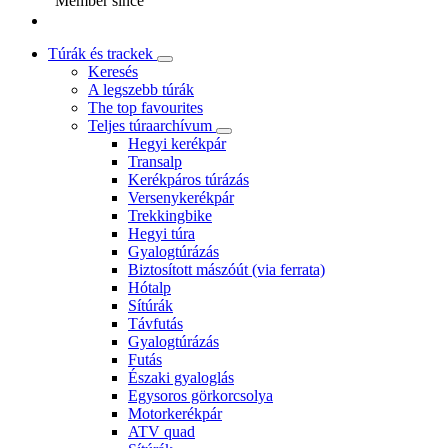
Member since
Túrák és trackek
Keresés
A legszebb túrák
The top favourites
Teljes túraarchívum
Hegyi kerékpár
Transalp
Kerékpáros túrázás
Versenykerékpár
Trekkingbike
Hegyi túra
Gyalogtúrázás
Biztosított mászóút (via ferrata)
Hótalp
Sítúrák
Távfutás
Gyalogtúrázás
Futás
Északi gyaloglás
Egysoros görkorcsolya
Motorkerékpár
ATV quad