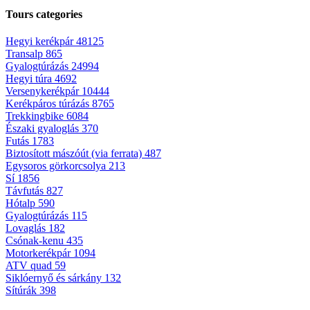
Tours categories
Hegyi kerékpár
48125
Transalp
865
Gyalogtúrázás
24994
Hegyi túra
4692
Versenykerékpár
10444
Kerékpáros túrázás
8765
Trekkingbike
6084
Északi gyaloglás
370
Futás
1783
Biztosított mászóút (via ferrata)
487
Egysoros görkorcsolya
213
Sí
1856
Távfutás
827
Hótalp
590
Gyalogtúrázás
115
Lovaglás
182
Csónak-kenu
435
Motorkerékpár
1094
ATV quad
59
Siklóernyő és sárkány
132
Sítúrák
398