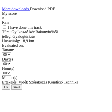
More downloads
Download PDF
My score
×
Rate
I have done this track
Túra:
Gyilkos-tó kör Bakonybélből.
jelleg:
Gyalogtúrázás
Hosszúság:
18,9 km
Evaluated on:
Tartam:
Day(s)
Hour(s)
Minute(s)
Értékelés:
Vidék
Szórakozás
Kondíció
Technika
Ok
save