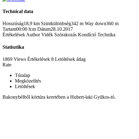
Technical data
Hosszúság
18,9 km
Szintkülönbség
342 m
Way down
360 m
Tartam
00:00 h:m
Dátum
28.10.2017
Értékelések
Author
Vidék
Szórakozás
Kondíció
Technika
Statisztika
1869 Views
Értékelések
8 Letöltések
átlag
Rate
Túralap
Megközelítés
Letöltések
Bakonybélből körtúra keretében a Hubert-laki Gyilkos-tó.