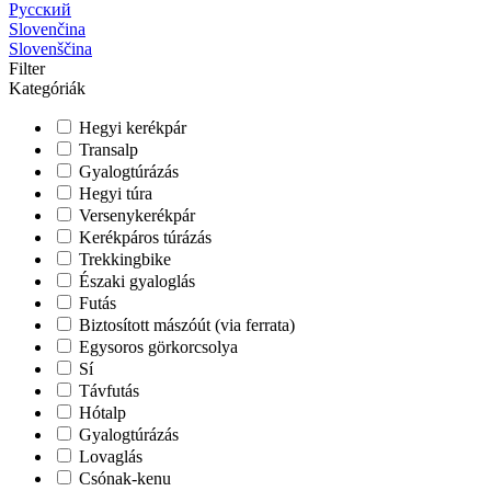
Русский
Slovenčina
Slovenščina
Filter
Kategóriák
Hegyi kerékpár
Transalp
Gyalogtúrázás
Hegyi túra
Versenykerékpár
Kerékpáros túrázás
Trekkingbike
Északi gyaloglás
Futás
Biztosított mászóút (via ferrata)
Egysoros görkorcsolya
Sí
Távfutás
Hótalp
Gyalogtúrázás
Lovaglás
Csónak-kenu