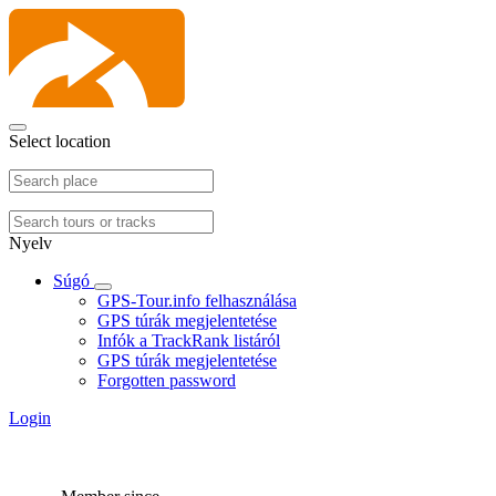
Select location
Nyelv
Súgó
GPS-Tour.info felhasználása
GPS túrák megjelentetése
Infók a TrackRank listáról
GPS túrák megjelentetése
Forgotten password
Login