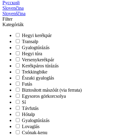
Русский
Slovenčina
Slovenščina
Filter
Kategóriák
Hegyi kerékpár
Transalp
Gyalogtúrázás
Hegyi túra
Versenykerékpár
Kerékpáros túrázás
Trekkingbike
Északi gyaloglás
Futás
Biztosított mászóút (via ferrata)
Egysoros görkorcsolya
Sí
Távfutás
Hótalp
Gyalogtúrázás
Lovaglás
Csónak-kenu