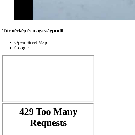
Túratérkép és magasságprofil
Open Street Map
Google