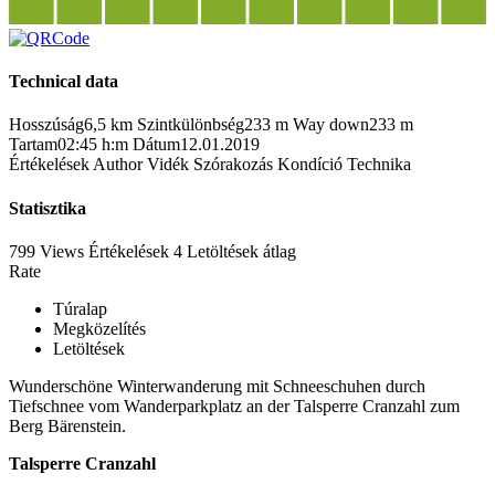
Technical data
Hosszúság
6,5 km
Szintkülönbség
233 m
Way down
233 m
Tartam
02:45 h:m
Dátum
12.01.2019
Értékelések
Author
Vidék
Szórakozás
Kondíció
Technika
Statisztika
799 Views
Értékelések
4 Letöltések
átlag
Rate
Túralap
Megközelítés
Letöltések
Wunderschöne Winterwanderung mit Schneeschuhen durch
Tiefschnee vom Wanderparkplatz an der Talsperre Cranzahl zum
Berg Bärenstein.
Talsperre Cranzahl