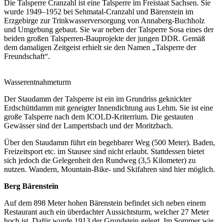
Die Talsperre Cranzahl ist eine Talsperre im Freistaat Sachsen. Sie
wurde 1949–1952 bei Sehmatal-Cranzahl und Bärenstein im
Erzgebirge zur Trinkwasserversorgung von Annaberg-Buchholz
und Umgebung gebaut. Sie war neben der Talsperre Sosa eines der
beiden großen Talsperren-Bauprojekte der jungen DDR. Gemäß
dem damaligen Zeitgeist erhielt sie den Namen „Talsperre der
Freundschaft“.
Wasserentnahmeturm
Der Staudamm der Talsperre ist ein im Grundriss geknickter
Erdschüttdamm mit geneigter Innendichtung aus Lehm. Sie ist eine
große Talsperre nach dem ICOLD-Kriterrium. Die gestauten
Gewässer sind der Lampertsbach und der Moritzbach.
Über den Staudamm führt ein begehbarer Weg (500 Meter). Baden,
Freizeitsport etc. im Stausee sind nicht erlaubt. Stattdessen bietet
sich jedoch die Gelegenheit den Rundweg (3,5 Kilometer) zu
nutzen. Wandern, Mountain-Bike- und Skifahren sind hier möglich.
Berg Bärenstein
Auf dem 898 Meter hohen Bärenstein befindet sich neben einem
Restaurant auch ein überdachter Aussichtsturm, welcher 27 Meter
hoch ist. Dafür wurde 1913 der Grundstein gelegt. Im Sommer wie