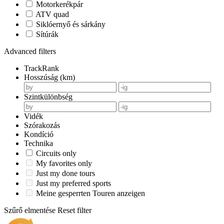
Motorkerékpár
ATV quad
Siklóernyő és sárkány
Sítúrák
Advanced filters
TrackRank
Hosszúság (km)
Szintkülönbség
Vidék
Szórakozás
Kondíció
Technika
Circuits only
My favorites only
Just my done tours
Just my preferred sports
Meine gesperrten Touren anzeigen
Szűrő elmentése
Reset filter