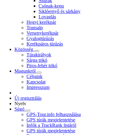
Sítúrák
Csónak-kenu
Siklóernyő és sárkány
Lovaglás
Hegyi kerékpár
Transalp
Versenykerékpár
Gyalogtúrázás
Kerékpáros túrázás
Közösség
Túrakirályok
Sárga trikó
Piros-fehér trikó
Magunkról
Céljaink
Kapcsolat
Impresszum
Új regisztrálás
Nyelv
Súgó
GPS-Tour.info felhasználása
GPS túrák megjelentetése
Infók a TrackRank listáról
GPS túrák megjelentetése