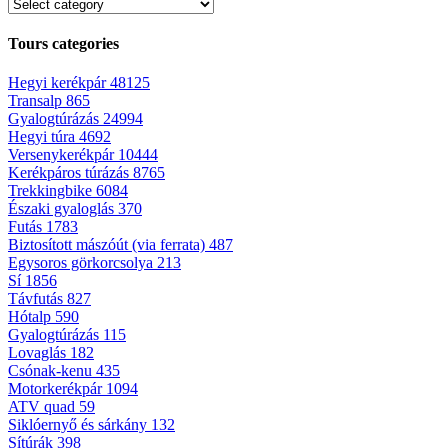
Tours categories
Hegyi kerékpár
48125
Transalp
865
Gyalogtúrázás
24994
Hegyi túra
4692
Versenykerékpár
10444
Kerékpáros túrázás
8765
Trekkingbike
6084
Északi gyaloglás
370
Futás
1783
Biztosított mászóút (via ferrata)
487
Egysoros görkorcsolya
213
Sí
1856
Távfutás
827
Hótalp
590
Gyalogtúrázás
115
Lovaglás
182
Csónak-kenu
435
Motorkerékpár
1094
ATV quad
59
Siklóernyő és sárkány
132
Sítúrák
398