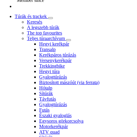
Member since
Túrák és trackek
Keresés
A legszebb túrák
The top favourites
Teljes túraarchívum
Hegyi kerékpár
Transalp
Kerékpáros túrázás
Versenykerékpár
Trekkingbike
Hegyi túra
Gyalogtúrázás
Biztosított mászóút (via ferrata)
Hótalp
Sítúrák
Távfutás
Gyalogtúrázás
Futás
Északi gyaloglás
Egysoros görkorcsolya
Motorkerékpár
ATV quad