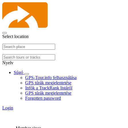
Select location
Nyelv
Súgó
GPS-Tour.info felhasználása
GPS túrák megjelentetése
Infók a TrackRank listáról
GPS túrák megjelentetése
Forgotten password
Login