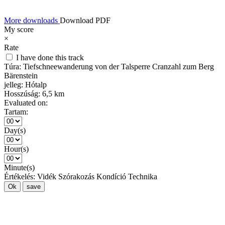
More downloads
Download PDF
My score
×
Rate
I have done this track
Túra:
Tiefschneewanderung von der Talsperre Cranzahl zum Berg
Bärenstein
jelleg:
Hótalp
Hosszúság:
6,5 km
Evaluated on:
Tartam:
Day(s)
Hour(s)
Minute(s)
Értékelés:
Vidék
Szórakozás
Kondíció
Technika
Ok
save