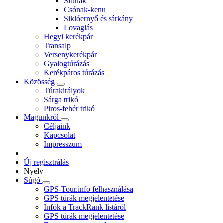
Sítúrák
Csónak-kenu
Siklóernyő és sárkány
Lovaglás
Hegyi kerékpár
Transalp
Versenykerékpár
Gyalogtúrázás
Kerékpáros túrázás
Közösség
Túrakirályok
Sárga trikó
Piros-fehér trikó
Magunkról
Céljaink
Kapcsolat
Impresszum
Új regisztrálás
Nyelv
Súgó
GPS-Tour.info felhasználása
GPS túrák megjelentetése
Infók a TrackRank listáról
GPS túrák megjelentetése