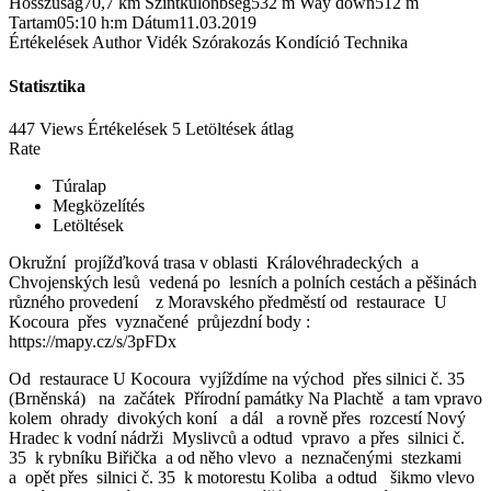
Hosszúság
70,7 km
Szintkülönbség
532 m
Way down
512 m
Tartam
05:10 h:m
Dátum
11.03.2019
Értékelések
Author
Vidék
Szórakozás
Kondíció
Technika
Statisztika
447 Views
Értékelések
5 Letöltések
átlag
Rate
Túralap
Megközelítés
Letöltések
Okružní projížďková trasa v oblasti Královéhradeckých a
Chvojenských lesů vedená po lesních a polních cestách a pěšinách
různého provedení z Moravského předměstí od restaurace U
Kocoura přes vyznačené průjezdní body :
https://mapy.cz/s/3pFDx
Od restaurace U Kocoura vyjíždíme na východ přes silnici č. 35
(Brněnská) na začátek Přírodní památky Na Plachtě a tam vpravo
kolem ohrady divokých koní a dál a rovně přes rozcestí Nový
Hradec k vodní nádrži Myslivců a odtud vpravo a přes silnici č.
35 k rybníku Biřička a od něho vlevo a neznačenými stezkami
a opět přes silnici č. 35 k motorestu Koliba a odtud šikmo vlevo