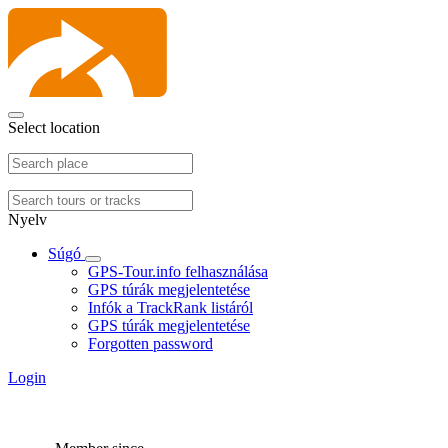
Select location
Nyelv
Súgó
GPS-Tour.info felhasználása
GPS túrák megjelentetése
Infók a TrackRank listáról
GPS túrák megjelentetése
Forgotten password
Login