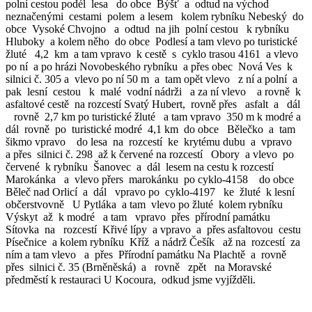
polní cestou podél lesa do obce Býšť a odtud na východ
neznačenými cestami polem a lesem kolem rybníku Nebeský do
obce Vysoké Chvojno a odtud na jih polní cestou k rybníku
Hluboky a kolem něho do obce Podlesí a tam vlevo po turistické
žluté 4,2 km a tam vpravo k cestě s cyklo trasou 4161 a vlevo
po ní a po hrázi Novobeského rybníku a přes obec Nová Ves k
silnici č. 305 a vlevo po ní 50 m a tam opět vlevo z ní a polní a
pak lesní cestou k malé vodní nádrži a za ní vlevo a rovně k
asfaltové cestě na rozcestí Svatý Hubert, rovně přes asfalt a dál
rovně 2,7 km po turistické žluté a tam vpravo 350 m k modré a
dál rovně po turistické modré 4,1 km do obce Bělečko a tam
šikmo vpravo do lesa na rozcestí ke krytému dubu a vpravo
a přes silnici č. 298 až k červené na rozcestí Obory a vlevo po
červené k rybníku Šanovec a dál lesem na cestu k rozcestí
Marokánka a vlevo přers marokánku po cyklo-4158 do obce
Běleč nad Orlicí a dál vpravo po cyklo-4197 ke žluté k lesní
občerstvovně U Pytláka a tam vlevo po žluté kolem rybníku
Výskyt až k modré a tam vpravo přes přírodní památku
Sítovka na rozcestí Křivé lípy a vpravo a přes asfaltovou cestu
Písečnice a kolem rybníku Kříž a nádrž Češík až na rozcestí za
ním a tam vlevo a přes Přírodní památku Na Plachtě a rovně
přes silnici č. 35 (Brněněská) a rovně zpět na Moravské
předměstí k restauraci U Kocoura, odkud jsme vyjížděli.