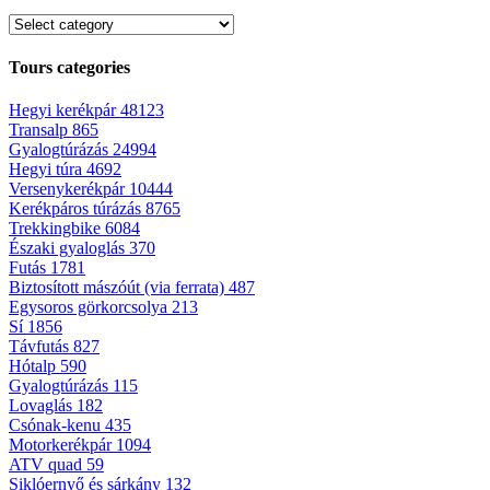
Tours categories
Hegyi kerékpár
48123
Transalp
865
Gyalogtúrázás
24994
Hegyi túra
4692
Versenykerékpár
10444
Kerékpáros túrázás
8765
Trekkingbike
6084
Északi gyaloglás
370
Futás
1781
Biztosított mászóút (via ferrata)
487
Egysoros görkorcsolya
213
Sí
1856
Távfutás
827
Hótalp
590
Gyalogtúrázás
115
Lovaglás
182
Csónak-kenu
435
Motorkerékpár
1094
ATV quad
59
Siklóernyő és sárkány
132