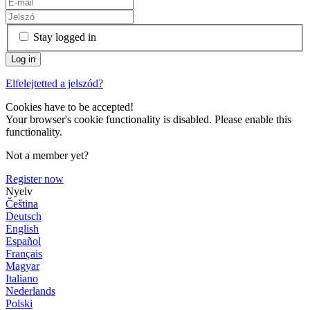
Stay logged in
Elfelejtetted a jelszód?
Cookies have to be accepted!
Your browser's cookie functionality is disabled. Please enable this
functionality.
Not a member yet?
Register now
Nyelv
Čeština
Deutsch
English
Español
Français
Magyar
Italiano
Nederlands
Polski