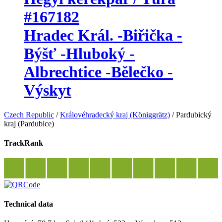
#167182
Hradec Král. -Biřička -
Býšť -Hluboký -
Albrechtice -Bělečko -
Výskyt
Czech Republic
/
Královéhradecký kraj (Königgrätz)
/
Pardubický
kraj (Pardubice)
TrackRank
Technical data