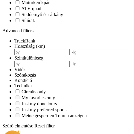
Motorkerékpár
ATV quad
Siklóernyő és sárkány
Sítúrák
Advanced filters
TrackRank
Hosszúság (km)
Szintkülönbség
Vidék
Szórakozás
Kondíció
Technika
Circuits only
My favorites only
Just my done tours
Just my preferred sports
Meine gesperrten Touren anzeigen
Szűrő elmentése
Reset filter