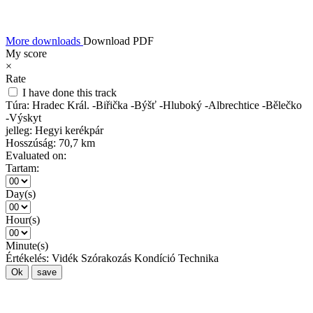
More downloads
Download PDF
My score
×
Rate
I have done this track
Túra:
Hradec Král. -Biřička -Býšť -Hluboký -Albrechtice -Bělečko
-Výskyt
jelleg:
Hegyi kerékpár
Hosszúság:
70,7 km
Evaluated on:
Tartam:
Day(s)
Hour(s)
Minute(s)
Értékelés:
Vidék
Szórakozás
Kondíció
Technika
Ok
save