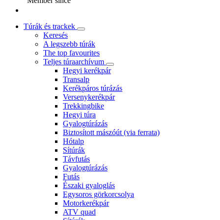
Member since
Túrák és trackek
Keresés
A legszebb túrák
The top favourites
Teljes túraarchívum
Hegyi kerékpár
Transalp
Kerékpáros túrázás
Versenykerékpár
Trekkingbike
Hegyi túra
Gyalogtúrázás
Biztosított mászóút (via ferrata)
Hótalp
Sítúrák
Távfutás
Gyalogtúrázás
Futás
Északi gyaloglás
Egysoros görkorcsolya
Motorkerékpár
ATV quad