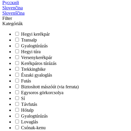
Русский
Slovenčina
Slovenščina
Filter
Kategóriák
Hegyi kerékpár
Transalp
Gyalogtúrázás
Hegyi túra
Versenykerékpár
Kerékpáros túrázás
Trekkingbike
Északi gyaloglás
Futás
Biztosított mászóút (via ferrata)
Egysoros görkorcsolya
Sí
Távfutás
Hótalp
Gyalogtúrázás
Lovaglás
Csónak-kenu