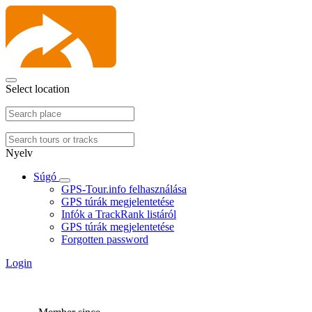
Select location
Nyelv
Súgó
GPS-Tour.info felhasználása
GPS túrák megjelentetése
Infók a TrackRank listáról
GPS túrák megjelentetése
Forgotten password
Login