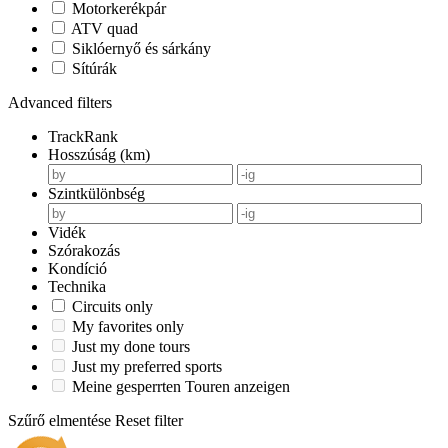
Motorkerékpár
ATV quad
Siklóernyő és sárkány
Sítúrák
Advanced filters
TrackRank
Hosszúság (km)
Szintkülönbség
Vidék
Szórakozás
Kondíció
Technika
Circuits only
My favorites only
Just my done tours
Just my preferred sports
Meine gesperrten Touren anzeigen
Szűrő elmentése
Reset filter