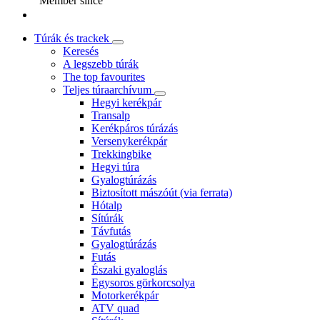
Member since
Túrák és trackek
Keresés
A legszebb túrák
The top favourites
Teljes túraarchívum
Hegyi kerékpár
Transalp
Kerékpáros túrázás
Versenykerékpár
Trekkingbike
Hegyi túra
Gyalogtúrázás
Biztosított mászóút (via ferrata)
Hótalp
Sítúrák
Távfutás
Gyalogtúrázás
Futás
Északi gyaloglás
Egysoros görkorcsolya
Motorkerékpár
ATV quad