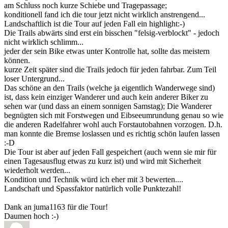
am Schluss noch kurze Schiebe und Tragepassage;
konditionell fand ich die tour jetzt nicht wirklich anstrengend...
Landschaftlich ist die Tour auf jeden Fall ein highlight:-)
Die Trails abwärts sind erst ein bisschen "felsig-verblockt" - jedoch
nicht wirklich schlimm...
jeder der sein Bike etwas unter Kontrolle hat, sollte das meistern
können.
kurze Zeit später sind die Trails jedoch für jeden fahrbar. Zum Teil
loser Untergrund...
Das schöne an den Trails (welche ja eigentlich Wanderwege sind)
ist, dass kein einziger Wanderer und auch kein anderer Biker zu
sehen war (und dass an einem sonnigen Samstag); Die Wanderer
begnügten sich mit Forstwegen und Eibseeumrundung genau so wie
die anderen Radelfahrer wohl auch Forstautobahnen vorzogen. D.h.
man konnte die Bremse loslassen und es richtig schön laufen lassen
:-D
Die Tour ist aber auf jeden Fall gespeichert (auch wenn sie mir für
einen Tagesausflug etwas zu kurz ist) und wird mit Sicherheit
wiederholt werden...
Kondition und Technik würd ich eher mit 3 bewerten....
Landschaft und Spassfaktor natürlich volle Punktezahl!
Dank an juma1163 für die Tour!
Daumen hoch :-)