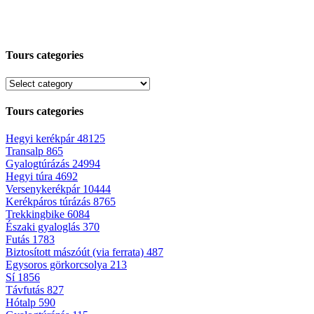
Tours categories
Tours categories
Hegyi kerékpár
48125
Transalp
865
Gyalogtúrázás
24994
Hegyi túra
4692
Versenykerékpár
10444
Kerékpáros túrázás
8765
Trekkingbike
6084
Északi gyaloglás
370
Futás
1783
Biztosított mászóút (via ferrata)
487
Egysoros görkorcsolya
213
Sí
1856
Távfutás
827
Hótalp
590