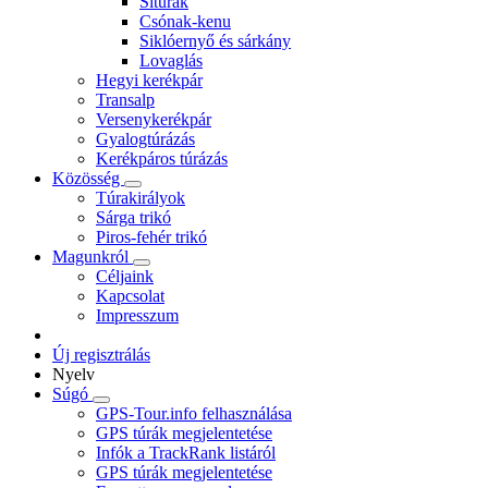
Sítúrák
Csónak-kenu
Siklóernyő és sárkány
Lovaglás
Hegyi kerékpár
Transalp
Versenykerékpár
Gyalogtúrázás
Kerékpáros túrázás
Közösség
Túrakirályok
Sárga trikó
Piros-fehér trikó
Magunkról
Céljaink
Kapcsolat
Impresszum
Új regisztrálás
Nyelv
Súgó
GPS-Tour.info felhasználása
GPS túrák megjelentetése
Infók a TrackRank listáról
GPS túrák megjelentetése