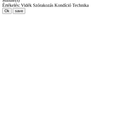
Minute(s)
Értékelés:
Vidék
Szórakozás
Kondíció
Technika
Ok
save