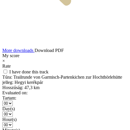
More downloads
Download PDF
My score
×
Rate
I have done this track
Túra:
Trailrunde von Garmisch-Partenkichen zur Hochthörlehütte
jelleg:
Hegyi kerékpár
Hosszúság:
47,3 km
Evaluated on:
Tartam:
Day(s)
Hour(s)