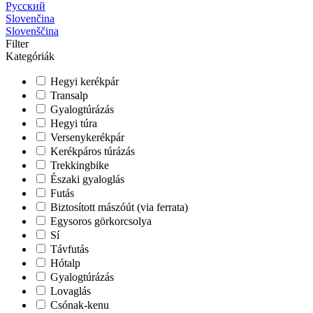
Русский
Slovenčina
Slovenščina
Filter
Kategóriák
Hegyi kerékpár
Transalp
Gyalogtúrázás
Hegyi túra
Versenykerékpár
Kerékpáros túrázás
Trekkingbike
Északi gyaloglás
Futás
Biztosított mászóút (via ferrata)
Egysoros görkorcsolya
Sí
Távfutás
Hótalp
Gyalogtúrázás
Lovaglás
Csónak-kenu