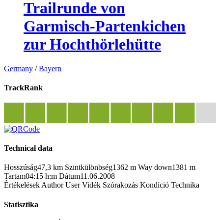
Trailrunde von
Garmisch-Partenkichen
zur Hochthörlehütte
Germany
/
Bayern
TrackRank
Technical data
Hosszúság
47,3 km
Szintkülönbség
1362 m
Way down
1381 m
Tartam
04:15 h:m
Dátum
11.06.2008
Értékelések
Author
User
Vidék
Szórakozás
Kondíció
Technika
Statisztika