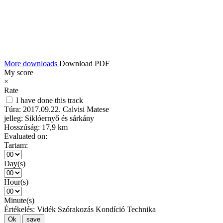
More downloads
Download PDF
My score
×
Rate
I have done this track
Túra:
2017.09.22. Calvisi Matese
jelleg:
Siklóernyő és sárkány
Hosszúság:
17,9 km
Evaluated on:
Tartam:
Day(s)
Hour(s)
Minute(s)
Értékelés:
Vidék
Szórakozás
Kondíció
Technika
Ok
save