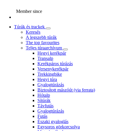
Member since
Túrák és trackek
Keresés
A legszebb túrák
The top favourites
Teljes túraarchívum
Hegyi kerékpár
Transalp
Kerékpáros túrázás
Versenykerékpár
Trekkingbike
Hegyi túra
Gyalogtúrázás
Biztosított mászóút (via ferrata)
Hótalp
Sítúrák
Távfutás
Gyalogtúrázás
Futás
Északi gyaloglás
Egysoros görkorcsolya