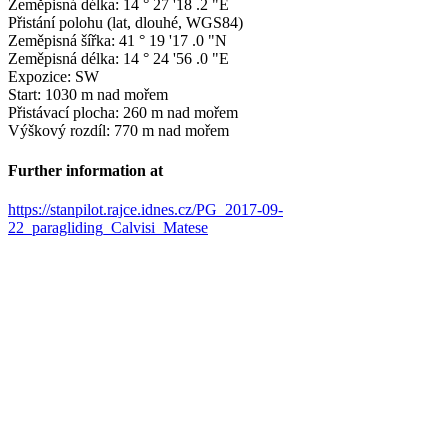
Zeměpisná délka: 14 ° 27 '18 .2 "E
Přistání polohu (lat, dlouhé, WGS84)
Zeměpisná šířka: 41 ° 19 '17 .0 "N
Zeměpisná délka: 14 ° 24 '56 .0 "E
Expozice: SW
Start: 1030 m nad mořem
Přistávací plocha: 260 m nad mořem
Výškový rozdíl: 770 m nad mořem
Further information at
https://stanpilot.rajce.idnes.cz/PG_2017-09-
22_paragliding_Calvisi_Matese