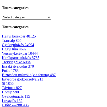
Tours categories
Tours categories
Hegyi kerékpár
48125
Transalp
865
Gyalogtúrázás
24994
Hegyi túra
4692
Versenykerékpár
10444
Kerékpáros túrázás
8765
Trekkingbike
6084
Északi gyaloglás
370
Futás
1783
Biztosított mászóút (via ferrata)
487
Egysoros görkorcsolya
213
Sí
1856
Távfutás
827
Hótalp
590
Gyalogtúrázás
115
Lovaglás
182
Csónak-kenu
435