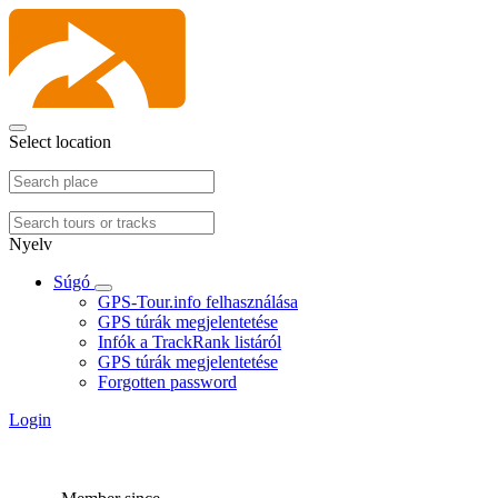
Select location
Nyelv
Súgó
GPS-Tour.info felhasználása
GPS túrák megjelentetése
Infók a TrackRank listáról
GPS túrák megjelentetése
Forgotten password
Login