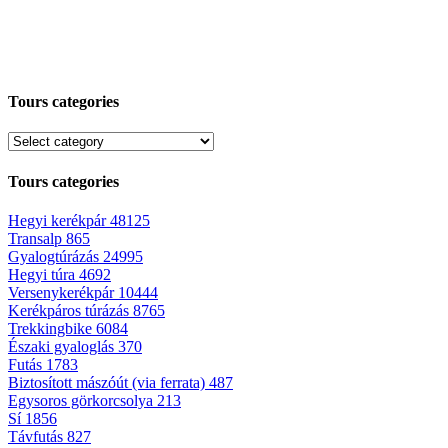
Tours categories
Tours categories
Hegyi kerékpár
48125
Transalp
865
Gyalogtúrázás
24995
Hegyi túra
4692
Versenykerékpár
10444
Kerékpáros túrázás
8765
Trekkingbike
6084
Északi gyaloglás
370
Futás
1783
Biztosított mászóút (via ferrata)
487
Egysoros görkorcsolya
213
Sí
1856
Távfutás
827