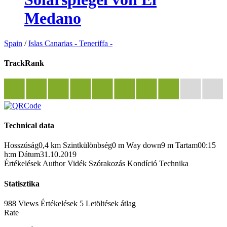
Medano
Spain
/
Islas Canarias - Teneriffa -
TrackRank
Technical data
Hosszúság
0,4 km
Szintkülönbség
0 m
Way down
9 m
Tartam
00:15
h:m
Dátum
31.10.2019
Értékelések
Author
Vidék
Szórakozás
Kondíció
Technika
Statisztika
988 Views
Értékelések
5 Letöltések
átlag
Rate