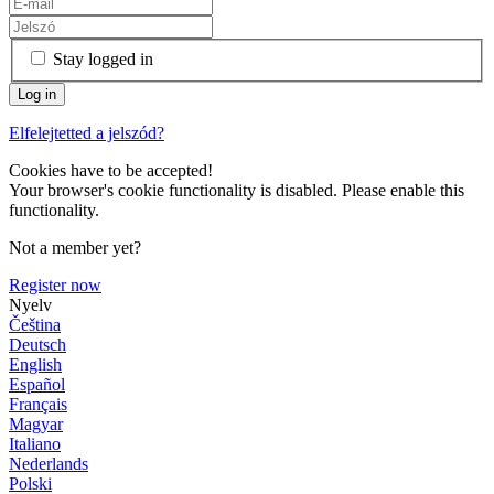
Stay logged in
Elfelejtetted a jelszód?
Cookies have to be accepted!
Your browser's cookie functionality is disabled. Please enable this
functionality.
Not a member yet?
Register now
Nyelv
Čeština
Deutsch
English
Español
Français
Magyar
Italiano
Nederlands
Polski