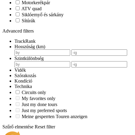
Motorkerékpár
ATV quad
Siklóernyő és sárkány
Sítúrák
Advanced filters
TrackRank
Hosszúság (km)
Szintkülönbség
Vidék
Szórakozás
Kondíció
Technika
Circuits only
My favorites only
Just my done tours
Just my preferred sports
Meine gesperrten Touren anzeigen
Szűrő elmentése
Reset filter