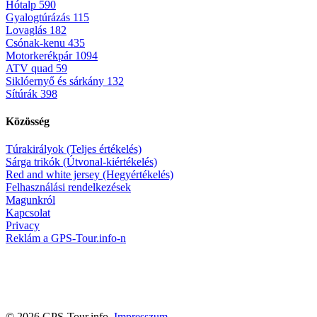
Hótalp
590
Gyalogtúrázás
115
Lovaglás
182
Csónak-kenu
435
Motorkerékpár
1094
ATV quad
59
Siklóernyő és sárkány
132
Sítúrák
398
Közösség
Túrakirályok (Teljes értékelés)
Sárga trikók (Útvonal-kiértékelés)
Red and white jersey (Hegyértékelés)
Felhasználási rendelkezések
Magunkról
Kapcsolat
Privacy
Reklám a GPS-Tour.info-n
© 2026 GPS-Tour.info,
Impresszum