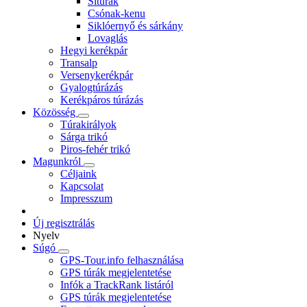
Sítúrák
Csónak-kenu
Siklóernyő és sárkány
Lovaglás
Hegyi kerékpár
Transalp
Versenykerékpár
Gyalogtúrázás
Kerékpáros túrázás
Közösség
Túrakirályok
Sárga trikó
Piros-fehér trikó
Magunkról
Céljaink
Kapcsolat
Impresszum
Új regisztrálás
Nyelv
Súgó
GPS-Tour.info felhasználása
GPS túrák megjelentetése
Infók a TrackRank listáról
GPS túrák megjelentetése