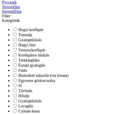
Русский
Slovenčina
Slovenščina
Filter
Kategóriák
Hegyi kerékpár
Transalp
Gyalogtúrázás
Hegyi túra
Versenykerékpár
Kerékpáros túrázás
Trekkingbike
Északi gyaloglás
Futás
Biztosított mászóút (via ferrata)
Egysoros görkorcsolya
Sí
Távfutás
Hótalp
Gyalogtúrázás
Lovaglás
Csónak-kenu