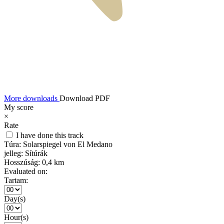
More downloads
Download PDF
My score
×
Rate
I have done this track
Túra:
Solarspiegel von El Medano
jelleg:
Sítúrák
Hosszúság:
0,4 km
Evaluated on:
Tartam:
Day(s)
Hour(s)