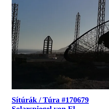
Sítúrák / Túra #170679
Solarspiegel von El