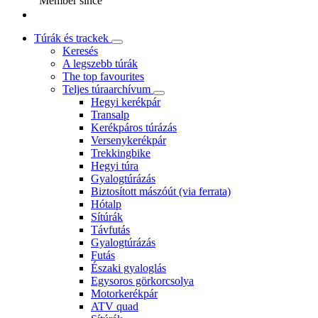
Member since
Túrák és trackek
Keresés
A legszebb túrák
The top favourites
Teljes túraarchívum
Hegyi kerékpár
Transalp
Kerékpáros túrázás
Versenykerékpár
Trekkingbike
Hegyi túra
Gyalogtúrázás
Biztosított mászóút (via ferrata)
Hótalp
Sítúrák
Távfutás
Gyalogtúrázás
Futás
Északi gyaloglás
Egysoros görkorcsolya
Motorkerékpár
ATV quad