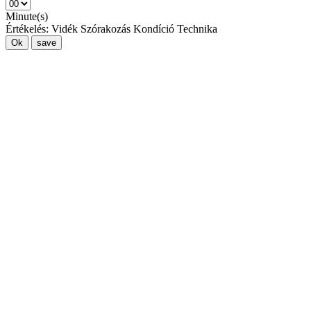
Minute(s)
Értékelés:
Vidék
Szórakozás
Kondíció
Technika
Ok
save