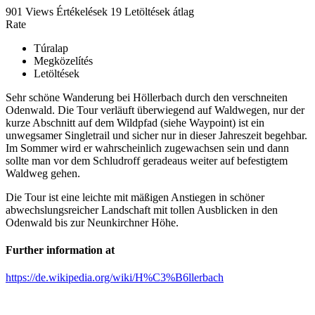
901 Views
Értékelések
19 Letöltések
átlag
Rate
Túralap
Megközelítés
Letöltések
Sehr schöne Wanderung bei Höllerbach durch den verschneiten
Odenwald. Die Tour verläuft überwiegend auf Waldwegen, nur der
kurze Abschnitt auf dem Wildpfad (siehe Waypoint) ist ein
unwegsamer Singletrail und sicher nur in dieser Jahreszeit begehbar.
Im Sommer wird er wahrscheinlich zugewachsen sein und dann
sollte man vor dem Schludroff geradeaus weiter auf befestigtem
Waldweg gehen.
Die Tour ist eine leichte mit mäßigen Anstiegen in schöner
abwechslungsreicher Landschaft mit tollen Ausblicken in den
Odenwald bis zur Neunkirchner Höhe.
Further information at
https://de.wikipedia.org/wiki/H%C3%B6llerbach