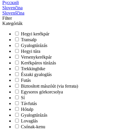
Русский
Slovenčina
Slovenščina
Filter
Kategóriák
Hegyi kerékpár
Transalp
Gyalogtúrázás
Hegyi túra
Versenykerékpár
Kerékpáros túrázás
Trekkingbike
Északi gyaloglás
Futás
Biztosított mászóút (via ferrata)
Egysoros görkorcsolya
Sí
Távfutás
Hótalp
Gyalogtúrázás
Lovaglás
Csónak-kenu