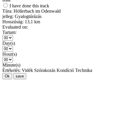
I have done this track
Túra:
Höllerbach im Odenwald
jelleg:
Gyalogtúrázás
Hosszúság:
13,1 km
Evaluated on:
Tartam:
Day(s)
Hour(s)
Minute(s)
Értékelés:
Vidék
Szórakozás
Kondíció
Technika
Ok
save