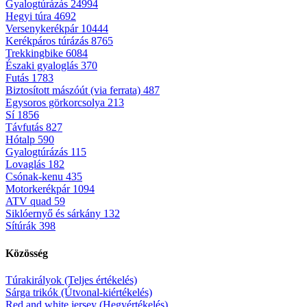
Gyalogtúrázás
24994
Hegyi túra
4692
Versenykerékpár
10444
Kerékpáros túrázás
8765
Trekkingbike
6084
Északi gyaloglás
370
Futás
1783
Biztosított mászóút (via ferrata)
487
Egysoros görkorcsolya
213
Sí
1856
Távfutás
827
Hótalp
590
Gyalogtúrázás
115
Lovaglás
182
Csónak-kenu
435
Motorkerékpár
1094
ATV quad
59
Siklóernyő és sárkány
132
Sítúrák
398
Közösség
Túrakirályok (Teljes értékelés)
Sárga trikók (Útvonal-kiértékelés)
Red and white jersey (Hegyértékelés)