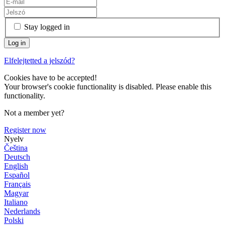
Stay logged in
Elfelejtetted a jelszód?
Cookies have to be accepted!
Your browser's cookie functionality is disabled. Please enable this
functionality.
Not a member yet?
Register now
Nyelv
Čeština
Deutsch
English
Español
Français
Magyar
Italiano
Nederlands
Polski