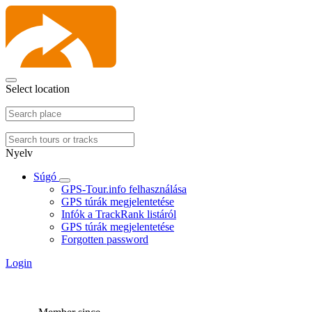
Select location
Nyelv
Súgó
GPS-Tour.info felhasználása
GPS túrák megjelentetése
Infók a TrackRank listáról
GPS túrák megjelentetése
Forgotten password
Login