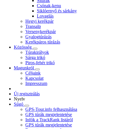
Sítúrák
Csónak-kenu
Siklóernyő és sárkány
Lovaglás
Hegyi kerékpár
Transalp
Versenykerékpár
Gyalogtúrázás
Kerékpáros túrázás
Közösség
Túrakirályok
Sárga trikó
Piros-fehér trikó
Magunkról
Céljaink
Kapcsolat
Impresszum
Új regisztrálás
Nyelv
Súgó
GPS-Tour.info felhasználása
GPS túrák megjelentetése
Infók a TrackRank listáról
GPS túrák megjelentetése