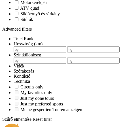
Motorkerékpár
ATV quad
Siklóernyő és sárkány
Sítúrák
Advanced filters
TrackRank
Hosszúság (km)
Szintkülönbség
Vidék
Szórakozás
Kondíció
Technika
Circuits only
My favorites only
Just my done tours
Just my preferred sports
Meine gesperrten Touren anzeigen
Szűrő elmentése
Reset filter