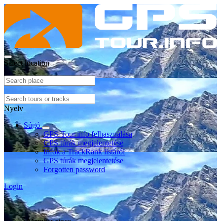
Select location
Nyelv
Súgó
GPS-Tour.info felhasználása
GPS túrák megjelentetése
Infók a TrackRank listáról
GPS túrák megjelentetése
Forgotten password
Login