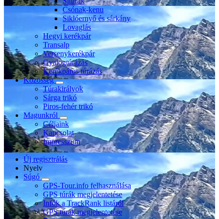
Sítúrák
Csónak-kenu
Siklóernyő és sárkány
Lovaglás
Hegyi kerékpár
Transalp
Versenykerékpár
Gyalogtúrázás
Kerékpáros túrázás
Közösség
Túrakirályok
Sárga trikó
Piros-fehér trikó
Magunkról
Céljaink
Kapcsolat
Impresszum
Új regisztrálás
Nyelv
Súgó
GPS-Tour.info felhasználása
GPS túrák megjelentetése
Infók a TrackRank listáról
GPS túrák megjelentetése