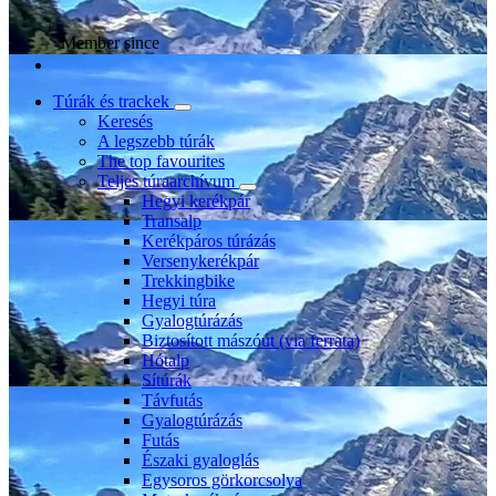
Member since
Túrák és trackek
Keresés
A legszebb túrák
The top favourites
Teljes túraarchívum
Hegyi kerékpár
Transalp
Kerékpáros túrázás
Versenykerékpár
Trekkingbike
Hegyi túra
Gyalogtúrázás
Biztosított mászóút (via ferrata)
Hótalp
Sítúrák
Távfutás
Gyalogtúrázás
Futás
Északi gyaloglás
Egysoros görkorcsolya