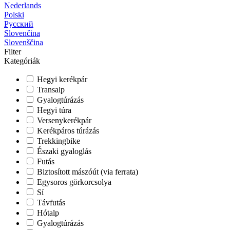
Nederlands
Polski
Русский
Slovenčina
Slovenščina
Filter
Kategóriák
Hegyi kerékpár
Transalp
Gyalogtúrázás
Hegyi túra
Versenykerékpár
Kerékpáros túrázás
Trekkingbike
Északi gyaloglás
Futás
Biztosított mászóút (via ferrata)
Egysoros görkorcsolya
Sí
Távfutás
Hótalp
Gyalogtúrázás