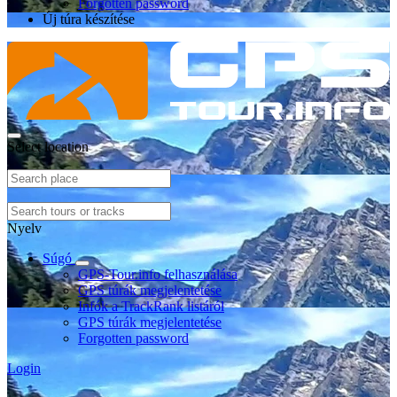
Forgotten password
Új túra készítése
Select location
Nyelv
Súgó
GPS-Tour.info felhasználása
GPS túrák megjelentetése
Infók a TrackRank listáról
GPS túrák megjelentetése
Forgotten password
Login