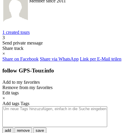
Member since 2011
1 created tours
3
Send private message
Share track
×
Share on Facebook
Share via WhatsApp
Link per E-Mail teilen
follow GPS-Tour.info
Add to my favorites
Remove from my favorites
Edit tags
×
Add tags
Tags
add
remove
save