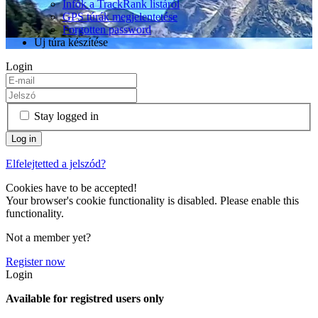
Infók a TrackRank listáról
GPS túrák megjelentetése
Forgotten password
Új túra készítése
Login
Stay logged in
Elfelejtetted a jelszód?
Cookies have to be accepted!
Your browser's cookie functionality is disabled. Please enable this
functionality.
Not a member yet?
Register now
Login
Available for registred users only