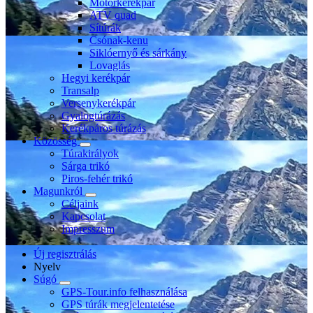
Motorkerékpár
ATV quad
Sítúrák
Csónak-kenu
Siklóernyő és sárkány
Lovaglás
Hegyi kerékpár
Transalp
Versenykerékpár
Gyalogtúrázás
Kerékpáros túrázás
Közösség
Túrakirályok
Sárga trikó
Piros-fehér trikó
Magunkról
Céljaink
Kapcsolat
Impresszum
Új regisztrálás
Nyelv
Súgó
GPS-Tour.info felhasználása
GPS túrák megjelentetése