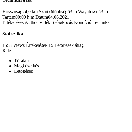
Technical data
Hosszúság
24,0 km
Szintkülönbség
53 m
Way down
53 m
Tartam
00:00 h:m
Dátum
04.06.2021
Értékelések
Author
Vidék
Szórakozás
Kondíció
Technika
Statisztika
1558 Views
Értékelések
15 Letöltések
átlag
Rate
Túralap
Megközelítés
Letöltések