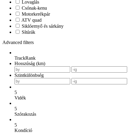
Lovaglás
Csónak-kenu
Motorkerékpár
ATV quad
Siklóernyő és sárkány
Sítúrák
Advanced filters
TrackRank
Hosszúság (km)
Szintkülönbség
5
Vidék
5
Szórakozás
5
Kondíció