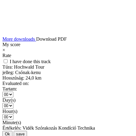
More downloads
Download PDF
My score
×
Rate
I have done this track
Túra:
Hochwald Tour
jelleg:
Csónak-kenu
Hosszúság:
24,0 km
Evaluated on:
Tartam:
Day(s)
Hour(s)
Minute(s)
Értékelés:
Vidék
Szórakozás
Kondíció
Technika
Ok
save