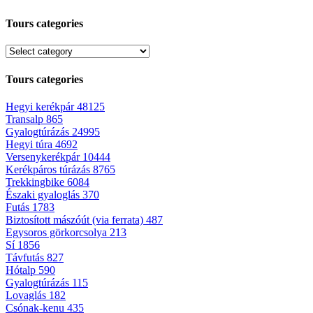
Tours categories
Tours categories
Hegyi kerékpár
48125
Transalp
865
Gyalogtúrázás
24995
Hegyi túra
4692
Versenykerékpár
10444
Kerékpáros túrázás
8765
Trekkingbike
6084
Északi gyaloglás
370
Futás
1783
Biztosított mászóút (via ferrata)
487
Egysoros görkorcsolya
213
Sí
1856
Távfutás
827
Hótalp
590
Gyalogtúrázás
115
Lovaglás
182
Csónak-kenu
435