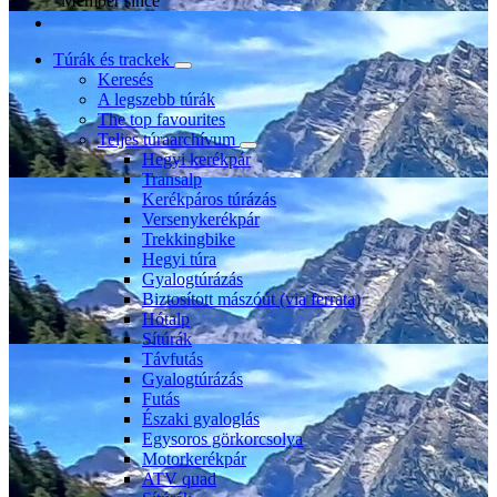
Member since
Túrák és trackek
Keresés
A legszebb túrák
The top favourites
Teljes túraarchívum
Hegyi kerékpár
Transalp
Kerékpáros túrázás
Versenykerékpár
Trekkingbike
Hegyi túra
Gyalogtúrázás
Biztosított mászóút (via ferrata)
Hótalp
Sítúrák
Távfutás
Gyalogtúrázás
Futás
Északi gyaloglás
Egysoros görkorcsolya
Motorkerékpár
ATV quad