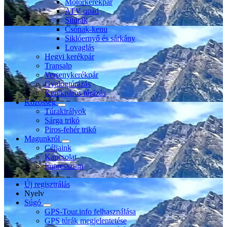
Motorkerékpár
ATV quad
Sítúrák
Csónak-kenu
Siklóernyő és sárkány
Lovaglás
Hegyi kerékpár
Transalp
Versenykerékpár
Gyalogtúrázás
Kerékpáros túrázás
Közösség
Túrakirályok
Sárga trikó
Piros-fehér trikó
Magunkról
Céljaink
Kapcsolat
Impresszum
Új regisztrálás
Nyelv
Súgó
GPS-Tour.info felhasználása
GPS túrák megjelentetése