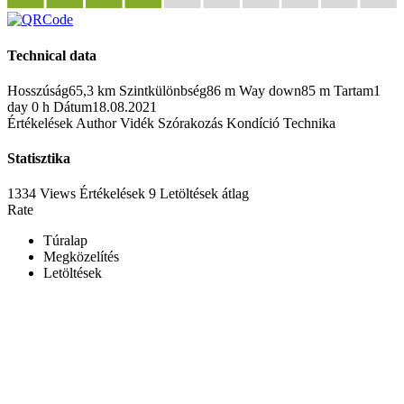
Technical data
Hosszúság
65,3 km
Szintkülönbség
86 m
Way down
85 m
Tartam
1
day 0 h
Dátum
18.08.2021
Értékelések
Author
Vidék
Szórakozás
Kondíció
Technika
Statisztika
1334 Views
Értékelések
9 Letöltések
átlag
Rate
Túralap
Megközelítés
Letöltések