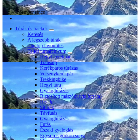
Member since
Túrák és trackek
Keresés
A legszebb túrák
The top favourites
Teljes túraarchívum
Hegyi kerékpár
Transalp
Kerékpáros túrázás
Versenykerékpár
Trekkingbike
Hegyi túra
Gyalogtúrázás
Biztosított mászóút (via ferrata)
Hótalp
Sítúrák
Távfutás
Gyalogtúrázás
Futás
Északi gyaloglás
Egysoros görkorcsolya