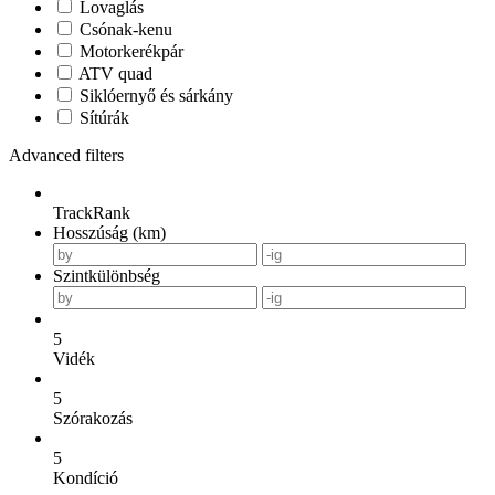
Lovaglás
Csónak-kenu
Motorkerékpár
ATV quad
Siklóernyő és sárkány
Sítúrák
Advanced filters
TrackRank
Hosszúság (km)
Szintkülönbség
5
Vidék
5
Szórakozás
5
Kondíció