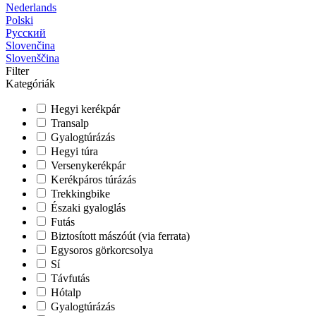
Nederlands
Polski
Русский
Slovenčina
Slovenščina
Filter
Kategóriák
Hegyi kerékpár
Transalp
Gyalogtúrázás
Hegyi túra
Versenykerékpár
Kerékpáros túrázás
Trekkingbike
Északi gyaloglás
Futás
Biztosított mászóút (via ferrata)
Egysoros görkorcsolya
Sí
Távfutás
Hótalp
Gyalogtúrázás