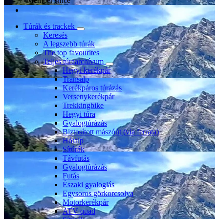
Member since
Túrák és trackek
Keresés
A legszebb túrák
The top favourites
Teljes túraarchívum
Hegyi kerékpár
Transalp
Kerékpáros túrázás
Versenykerékpár
Trekkingbike
Hegyi túra
Gyalogtúrázás
Biztosított mászóút (via ferrata)
Hótalp
Sítúrák
Távfutás
Gyalogtúrázás
Futás
Északi gyaloglás
Egysoros görkorcsolya
Motorkerékpár
ATV quad