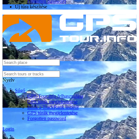
Forgotten password
Új túra készítése
Select location
Nyelv
Súgó
GPS-Tour.info felhasználása
GPS túrák megjelentetése
Infók a TrackRank listáról
GPS túrák megjelentetése
Forgotten password
Login