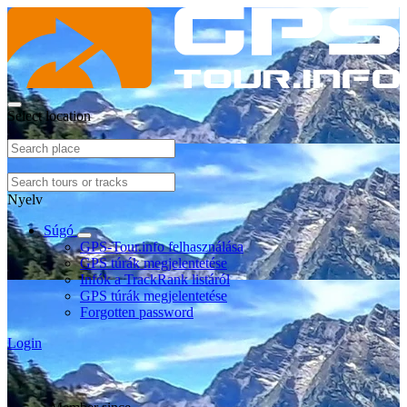
Select location
Nyelv
Súgó
GPS-Tour.info felhasználása
GPS túrák megjelentetése
Infók a TrackRank listáról
GPS túrák megjelentetése
Forgotten password
Login