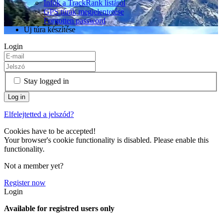
Infók a TrackRank listáról
GPS túrák megjelentetése
Forgotten password
Új túra készítése
Login
Stay logged in
Elfelejtetted a jelszód?
Cookies have to be accepted!
Your browser's cookie functionality is disabled. Please enable this
functionality.
Not a member yet?
Register now
Login
Available for registred users only