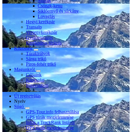
Sítúrák
Csónak-kenu
Siklóernyő és sárkány
Lovaglás
Hegyi kerékpár
Transalp
Versenykerékpár
Gyalogtúrázás
Kerékpáros túrázás
Közösség
Túrakirályok
Sárga trikó
Piros-fehér trikó
Magunkról
Céljaink
Kapcsolat
Impresszum
Új regisztrálás
Nyelv
Súgó
GPS-Tour.info felhasználása
GPS túrák megjelentetése
Infók a TrackRank listáról
GPS túrák megjelentetése