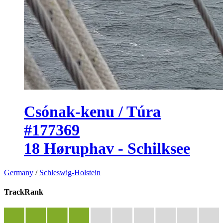
Csónak-kenu / Túra
#177369
18 Høruphav - Schilksee
Germany
/
Schleswig-Holstein
TrackRank