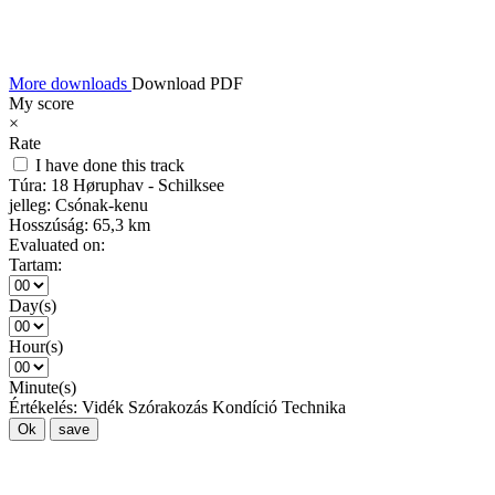
More downloads
Download PDF
My score
×
Rate
I have done this track
Túra:
18 Høruphav - Schilksee
jelleg:
Csónak-kenu
Hosszúság:
65,3 km
Evaluated on:
Tartam:
Day(s)
Hour(s)
Minute(s)
Értékelés:
Vidék
Szórakozás
Kondíció
Technika
Ok
save