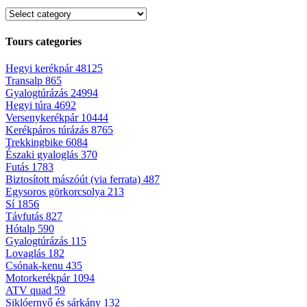
Tours categories
Hegyi kerékpár
48125
Transalp
865
Gyalogtúrázás
24994
Hegyi túra
4692
Versenykerékpár
10444
Kerékpáros túrázás
8765
Trekkingbike
6084
Északi gyaloglás
370
Futás
1783
Biztosított mászóút (via ferrata)
487
Egysoros görkorcsolya
213
Sí
1856
Távfutás
827
Hótalp
590
Gyalogtúrázás
115
Lovaglás
182
Csónak-kenu
435
Motorkerékpár
1094
ATV quad
59
Siklóernyő és sárkány
132