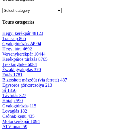
Tours categories
Hegyi kerékpár
48123
Transalp
865
Gyalogtúrázás
24994
Hegyi túra
4692
Versenykerékpár
10444
Kerékpáros túrázás
8765
Trekkingbike
6084
Északi gyaloglás
370
Futás
1781
Biztosított mászóút (via ferrata)
487
Egysoros görkorcsolya
213
Sí
1856
Távfutás
827
Hótalp
590
Gyalogtúrázás
115
Lovaglás
182
Csónak-kenu
435
Motorkerékpár
1094
ATV quad
59