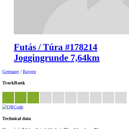
Futás / Túra #178214
Joggingrunde 7,64km
Germany
/
Bayern
TrackRank
Technical data