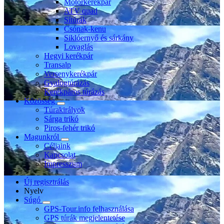
Motorkerékpár
ATV quad
Sítúrák
Csónak-kenu
Siklóernyő és sárkány
Lovaglás
Hegyi kerékpár
Transalp
Versenykerékpár
Gyalogtúrázás
Kerékpáros túrázás
Közösség
Túrakirályok
Sárga trikó
Piros-fehér trikó
Magunkról
Céljaink
Kapcsolat
Impresszum
Új regisztrálás
Nyelv
Súgó
GPS-Tour.info felhasználása
GPS túrák megjelentetése