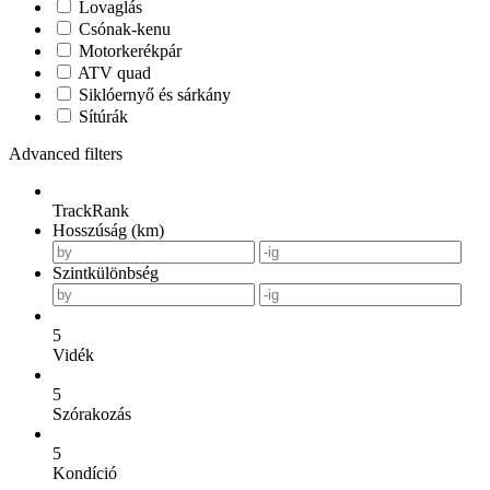
Lovaglás
Csónak-kenu
Motorkerékpár
ATV quad
Siklóernyő és sárkány
Sítúrák
Advanced filters
TrackRank
Hosszúság (km)
Szintkülönbség
5
Vidék
5
Szórakozás
5
Kondíció