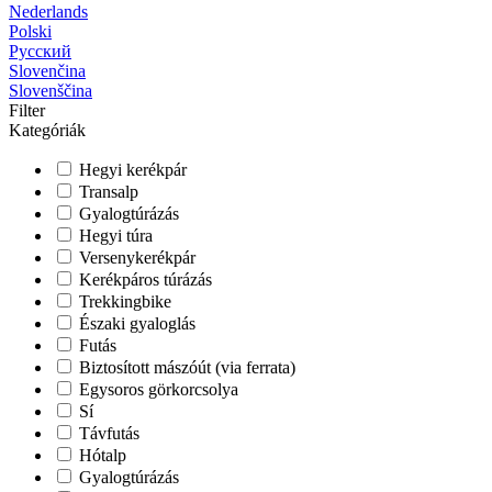
Nederlands
Polski
Русский
Slovenčina
Slovenščina
Filter
Kategóriák
Hegyi kerékpár
Transalp
Gyalogtúrázás
Hegyi túra
Versenykerékpár
Kerékpáros túrázás
Trekkingbike
Északi gyaloglás
Futás
Biztosított mászóút (via ferrata)
Egysoros görkorcsolya
Sí
Távfutás
Hótalp
Gyalogtúrázás