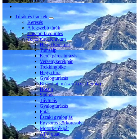
Member since
Túrák és trackek
Keresés
A legszebb túrák
The top favourites
Teljes túraarchívum
Hegyi kerékpár
Transalp
Kerékpáros túrázás
Versenykerékpár
Trekkingbike
Hegyi túra
Gyalogtúrázás
Biztosított mászóút (via ferrata)
Hótalp
Sítúrák
Távfutás
Gyalogtúrázás
Futás
Északi gyaloglás
Egysoros görkorcsolya
Motorkerékpár
ATV quad