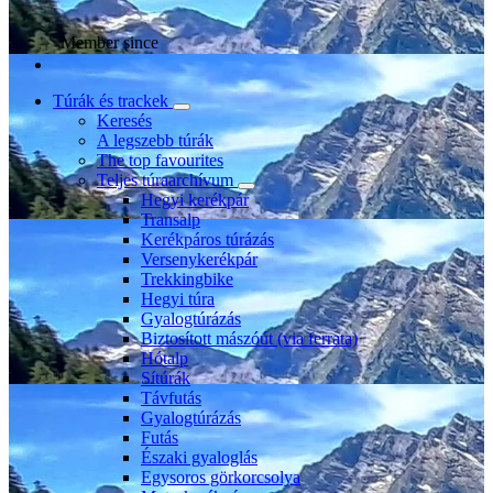
Member since
Túrák és trackek
Keresés
A legszebb túrák
The top favourites
Teljes túraarchívum
Hegyi kerékpár
Transalp
Kerékpáros túrázás
Versenykerékpár
Trekkingbike
Hegyi túra
Gyalogtúrázás
Biztosított mászóút (via ferrata)
Hótalp
Sítúrák
Távfutás
Gyalogtúrázás
Futás
Északi gyaloglás
Egysoros görkorcsolya