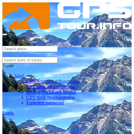
Select location
Nyelv
Súgó
GPS-Tour.info felhasználása
GPS túrák megjelentetése
Infók a TrackRank listáról
GPS túrák megjelentetése
Forgotten password
Login