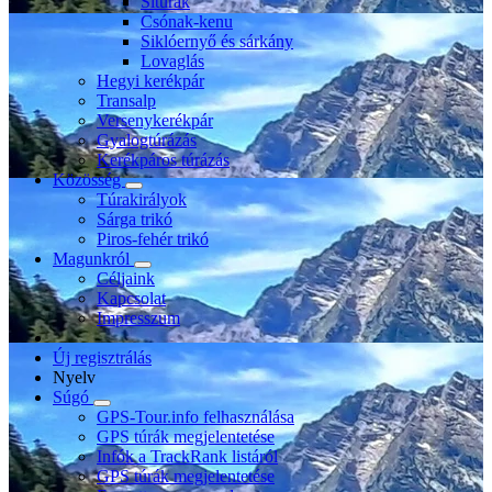
Sítúrák
Csónak-kenu
Siklóernyő és sárkány
Lovaglás
Hegyi kerékpár
Transalp
Versenykerékpár
Gyalogtúrázás
Kerékpáros túrázás
Közösség
Túrakirályok
Sárga trikó
Piros-fehér trikó
Magunkról
Céljaink
Kapcsolat
Impresszum
Új regisztrálás
Nyelv
Súgó
GPS-Tour.info felhasználása
GPS túrák megjelentetése
Infók a TrackRank listáról
GPS túrák megjelentetése