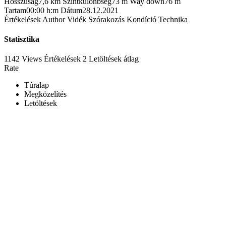
Hosszúság
7,6 km
Szintkülönbség
73 m
Way down
76 m
Tartam
00:00 h:m
Dátum
28.12.2021
Értékelések
Author
Vidék
Szórakozás
Kondíció
Technika
Statisztika
1142 Views
Értékelések
2 Letöltések
átlag
Rate
Túralap
Megközelítés
Letöltések