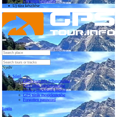
Forgotten password
Új túra készítése
Select location
Nyelv
Súgó
GPS-Tour.info felhasználása
GPS túrák megjelentetése
Infók a TrackRank listáról
GPS túrák megjelentetése
Forgotten password
Login