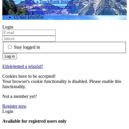
Infók a TrackRank listáról
GPS túrák megjelentetése
Forgotten password
Új túra készítése
Login
Stay logged in
Elfelejtetted a jelszód?
Cookies have to be accepted!
Your browser's cookie functionality is disabled. Please enable this
functionality.
Not a member yet?
Register now
Login
Available for registred users only