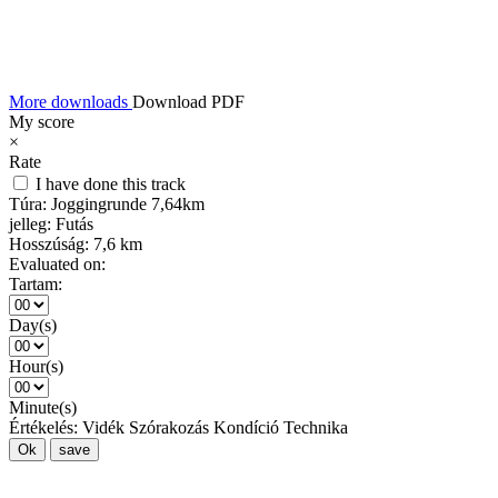
More downloads
Download PDF
My score
×
Rate
I have done this track
Túra:
Joggingrunde 7,64km
jelleg:
Futás
Hosszúság:
7,6 km
Evaluated on:
Tartam:
Day(s)
Hour(s)
Minute(s)
Értékelés:
Vidék
Szórakozás
Kondíció
Technika
Ok
save